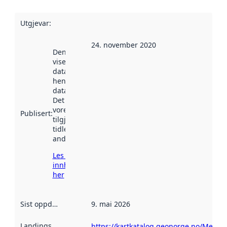
Utgjevar
:
24. november 2020
Denne datoen
viser når
datasettet vart
henta inn av
data.norge.no.
Det kan ha
vore
Publisert
:
tilgjengeleg
tidlegare
andre stader.
Les meir om
innhenting
her
Sist oppdatert
:
9. mai 2026
Landingsside
:
https://kartkatalog.geonorge.no/Metad