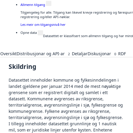
Allmenn tilgang
Tilgjengeleg for alle. Tilgang kan likevel krevje registrering og førespu
registrering og/eller API-nøklar.
Les meir om tilgangsnivå her
Opne data
Datasettet er klassifisert som allmenn tilgang og har mins
Oversikt
Distribusjonar og API-ar
Detaljar
Diskusjonar
RDF
2
0
Skildring
Datasettet inneholder kommune og fylkesinndelingen i
landet gjeldene per januar 2014 med de mest nøyaktige
grensene som er registrert digitalt og samlet i ett
datasett. Kommunene avgrenses av riksgrense,
territorialgrense, avgrensningslinje i sjø, fylkesgrense og
kommunegrense. Fylkene avgrenses av riksgrense,
territorialgrense, avgrensningslinje i sjø og fylkesgrense.
I tillegg inneholder datasettet grunnlinje og 1 nautisk
mil, som er juridiske linjer utenfor kysten. Enhetene