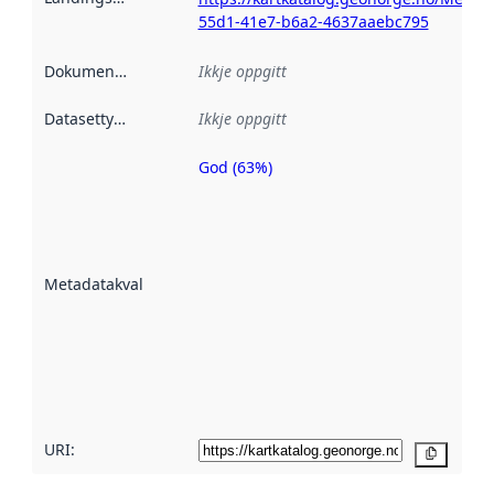
55d1-41e7-b6a2-4637aaebc795
Dokumentasjon
:
Ikkje oppgitt
Datasettype
:
Ikkje oppgitt
God (63%)
Metadatakvalitet
er ein indikator
på kor godt
datasettene er
beskrive ved
Metadatakvalitet
:
hjelp av
metadata.
Les meir om
metadatakvalitet
her
URI:
Kopier