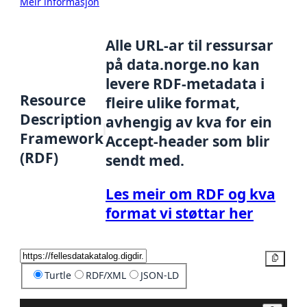
Meir informasjon
Alle URL-ar til ressursar
på data.norge.no kan
levere RDF-metadata i
Resource
fleire ulike format,
Description
avhengig av kva for ein
Framework
Accept-header som blir
(RDF)
sendt med.
Les meir om RDF og kva
format vi støttar her
Kopier
Turtle
RDF/XML
JSON-LD