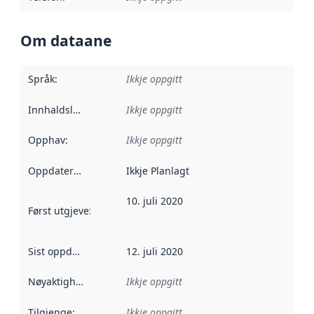
Om dataane
Språk
:
Ikkje oppgitt
Innhaldsleverandørar
Ikkje oppgitt
:
Opphav
:
Ikkje oppgitt
Oppdateringsfrekvens
Ikkje Planlagt
:
10. juli 2020
Først utgjeve
:
Denne datoen seier når dataa i dette datasettet 
Sist oppdatert
:
12. juli 2020
Nøyaktigheit
:
Ikkje oppgitt
Tilgjenge
:
Ikkje oppgitt