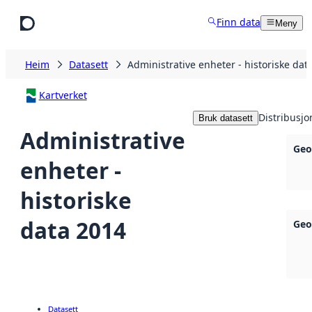
Hopp til hovudinnhald
Finn data
Meny
Heim
Datasett
Administrative enheter - historiske dat
Kartverket
Distribusjo
Bruk datasett
Administrative
Geo
enheter -
historiske
data 2014
Geo
Datasett