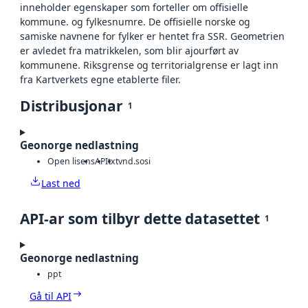
inneholder egenskaper som forteller om offisielle
kommune. og fylkesnumre. De offisielle norske og
samiske navnene for fylker er hentet fra SSR. Geometrien
er avledet fra matrikkelen, som blir ajourført av
kommunene. Riksgrense og territorialgrense er lagt inn
fra Kartverkets egne etablerte filer.
Distribusjonar
1
Geonorge nedlastning
Open lisens
API
txt
vnd.sosi
Last ned
API-ar som tilbyr dette datasettet
1
Geonorge nedlastning
ppt
Gå til API