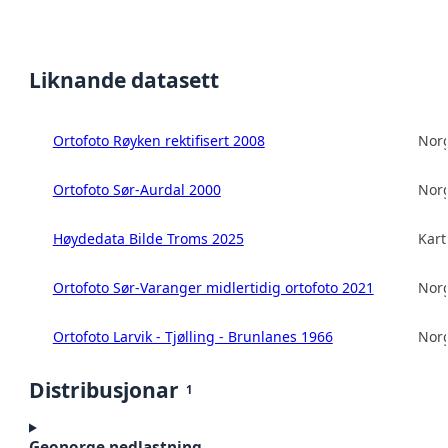
Liknande datasett
Ortofoto Røyken rektifisert 2008
Norg
Ortofoto Sør-Aurdal 2000
Norg
Høydedata Bilde Troms 2025
Kart
Ortofoto Sør-Varanger midlertidig ortofoto 2021
Norg
Ortofoto Larvik - Tjølling - Brunlanes 1966
Norg
Distribusjonar
1
Geonorge nedlastning