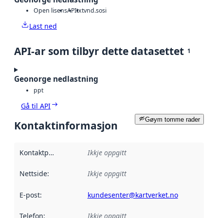
Open lisens
API
txt
vnd.sosi
Last ned
API-ar som tilbyr dette datasettet
1
Geonorge nedlastning
ppt
Gå til API
Gøym tomme rader
Kontaktinformasjon
Kontaktpunkt
:
Ikkje oppgitt
Nettside
:
Ikkje oppgitt
E-post
:
kundesenter@kartverket.no
Telefon
:
Ikkje oppgitt