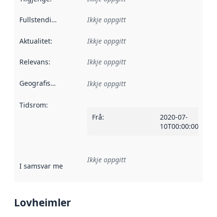
Fullstendigheit
:
Ikkje oppgitt
Aktualitet
:
Ikkje oppgitt
Relevans
:
Ikkje oppgitt
Geografisk område
:
Ikkje oppgitt
Tidsrom
:
Frå
:
2020-07-
10T00:00:00Z
Ikkje oppgitt
I samsvar med
:
Referanse til ei implementeringsregel eller an
Lovheimler