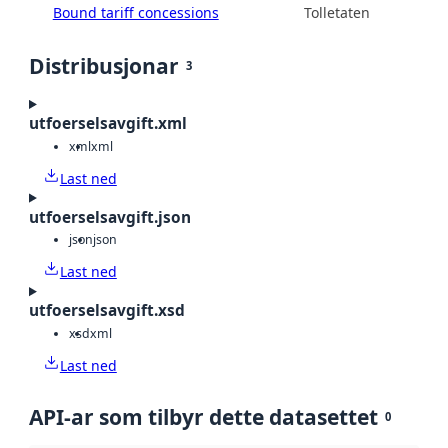
Bound tariff concessions
Tolletaten
Distribusjonar
3
utfoerselsavgift.xml
xml
xml
Last ned
utfoerselsavgift.json
json
json
Last ned
utfoerselsavgift.xsd
xsd
xml
Last ned
API-ar som tilbyr dette datasettet
0