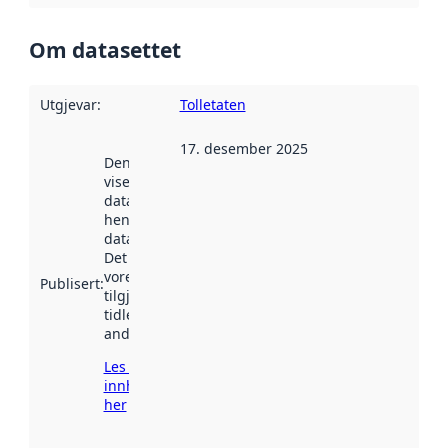
Om datasettet
Utgjevar
:
Tolletaten
17. desember 2025
Denne datoen
viser når
datasettet vart
henta inn av
data.norge.no.
Det kan ha
vore
Publisert
:
tilgjengeleg
tidlegare
andre stader.
Les meir om
innhenting
her