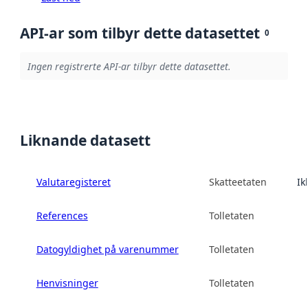
API-ar som tilbyr dette datasettet
0
Ingen registrerte API-ar tilbyr dette datasettet.
Liknande datasett
Valutaregisteret
Skatteetaten
Ik
References
Tolletaten
Datogyldighet på varenummer
Tolletaten
Henvisninger
Tolletaten