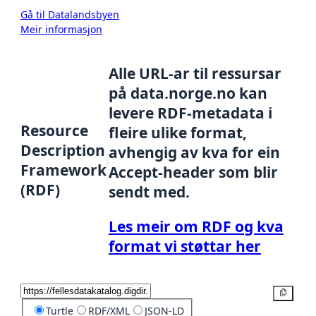
Gå til Datalandsbyen
Meir informasjon
Alle URL-ar til ressursar
på data.norge.no kan
levere RDF-metadata i
Resource
fleire ulike format,
Description
avhengig av kva for ein
Framework
Accept-header som blir
(RDF)
sendt med.
Les meir om RDF og kva
format vi støttar her
Kopier
Turtle
RDF/XML
JSON-LD