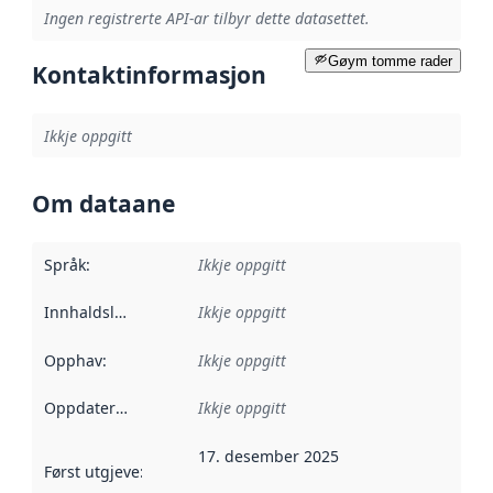
Ingen registrerte API-ar tilbyr dette datasettet.
Gøym tomme rader
Kontaktinformasjon
Ikkje oppgitt
Om dataane
Språk
:
Ikkje oppgitt
Innhaldsleverandørar
Ikkje oppgitt
:
Opphav
:
Ikkje oppgitt
Oppdateringsfrekvens
Ikkje oppgitt
:
17. desember 2025
Først utgjeve
:
Denne datoen seier når dataa i dette datasettet 