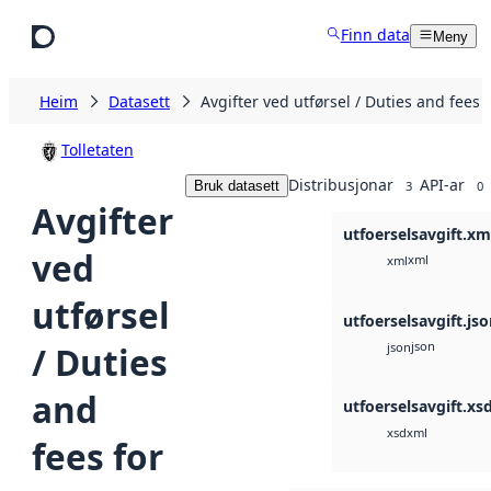
Hopp til hovudinnhald
Finn data
Meny
Heim
Datasett
Avgifter ved utførsel / Duties and fees 
Tolletaten
Distribusjonar
API-ar
Bruk datasett
3
0
Avgifter
utfoerselsavgift.xm
ved
xml
xml
utførsel
utfoerselsavgift.js
json
/ Duties
json
and
utfoerselsavgift.xs
xml
xsd
fees for