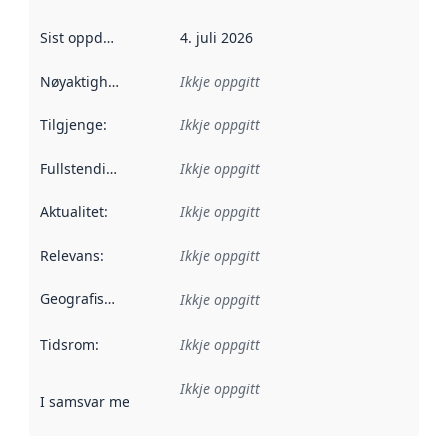
Sist oppdatert
:
4. juli 2026
Nøyaktigheit
:
Ikkje oppgitt
Tilgjenge
:
Ikkje oppgitt
Fullstendigheit
:
Ikkje oppgitt
Aktualitet
:
Ikkje oppgitt
Relevans
:
Ikkje oppgitt
Geografisk område
:
Ikkje oppgitt
Tidsrom
:
Ikkje oppgitt
Ikkje oppgitt
I samsvar med
:
Referanse til ei implementeringsregel eller an