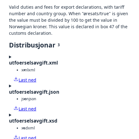
Valid duties and fees for export declarations, with tariff
number and country group. When "øresats/true" is given
the value must be divided by 100 to get the value in
Norwegian kroner. This value is declared in box 47 of the
customs declaration.
Distribusjonar
3
utfoerselsavgift.xml
xml
xml
Last ned
utfoerselsavgift.json
json
json
Last ned
utfoerselsavgift.xsd
xsd
xml
Last ned