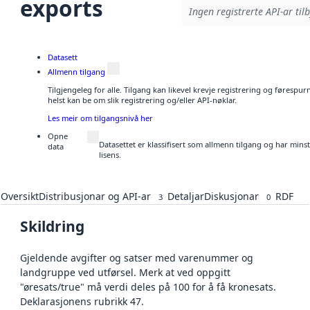
exports
Ingen registrerte API-ar til
Datasett
Allmenn tilgang
Tilgjengeleg for alle. Tilgang kan likevel krevje registrering og føresp
helst kan be om slik registrering og/eller API-nøklar.
Les meir om tilgangsnivå her
Opne
Datasettet er klassifisert som allmenn tilgang og har min
data
lisens.
Oversikt
Distribusjonar og API-ar
Detaljar
Diskusjonar
RDF
3
0
Skildring
Gjeldende avgifter og satser med varenummer og
landgruppe ved utførsel. Merk at ved oppgitt
"øresats/true" må verdi deles på 100 for å få kronesats.
Deklarasjonens rubrikk 47.