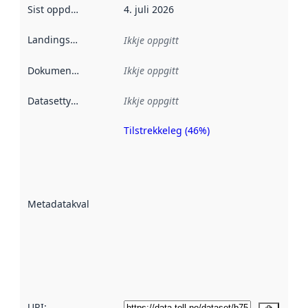
Sist oppdatert
:
4. juli 2026
Landingsside
:
Ikkje oppgitt
Dokumentasjon
:
Ikkje oppgitt
Datasettype
:
Ikkje oppgitt
Tilstrekkeleg (46%)
Metadatakvalitet
er ein indikator
på kor godt
datasettene er
beskrive ved
Metadatakvalitet
:
hjelp av
metadata.
Les meir om
metadatakvalitet
her
URI: