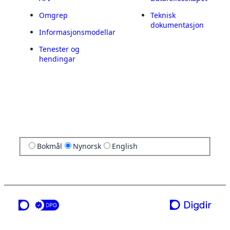
Omgrep
Teknisk
dokumentasjon
Informasjonsmodellar
Tenester og
hendingar
Bokmål
Nynorsk
English
ei teneste frå