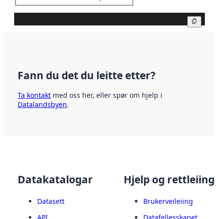
Kopier
Fann du det du leitte etter?
Ta kontakt
med oss her, eller spør om hjelp i
Datalandsbyen
.
Datakatalogar
Hjelp og rettleiing
Datasett
Brukerveileiing
API
Datafellesskapet