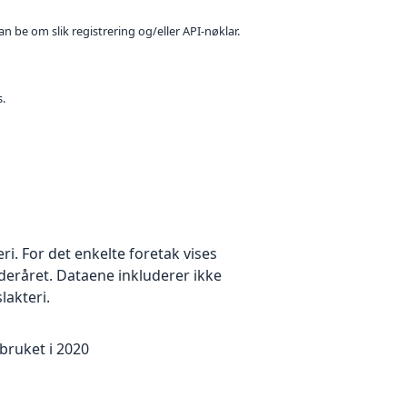
n be om slik registrering og/eller API-nøklar.
s.
eri. For det enkelte foretak vises
deråret. Dataene inkluderer ikke
slakteri.
dbruket i 2020