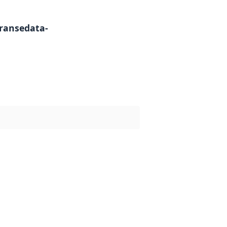
ransedata-
g