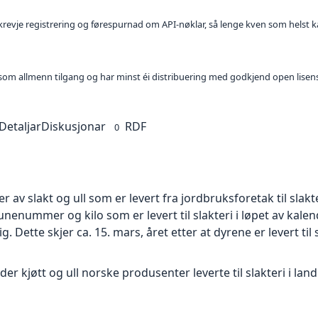
l krevje registrering og førespurnad om API-nøklar, så lenge kven som helst ka
t som allmenn tilgang og har minst éi distribuering med godkjend open lisen
Detaljar
Diskusjonar
RDF
0
 av slakt og ull som er levert fra jordbruksforetak til slakt
ummer og kilo som er levert til slakteri i løpet av kalen
lig. Dette skjer ca. 15. mars, året etter at dyrene er levert til 
er kjøtt og ull norske produsenter leverte til slakteri i lan