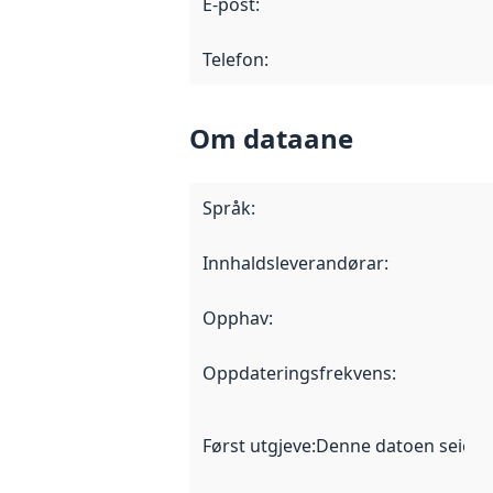
E-post
:
Telefon
:
Om dataane
Språk
:
Innhaldsleverandørar
:
Opphav
:
Oppdateringsfrekvens
:
Først utgjeve
:
Denne datoen seier nå