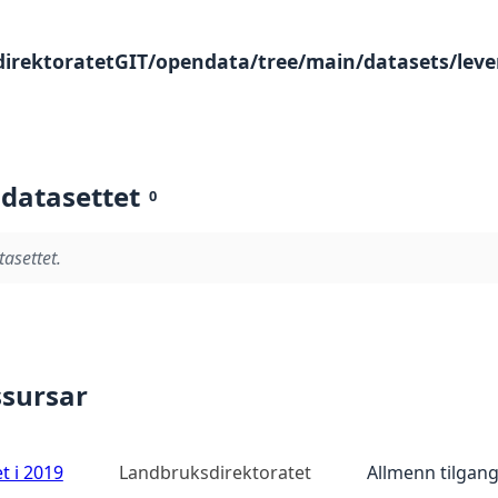
direktoratetGIT/opendata/tree/main/datasets/leve
 datasettet
0
tasettet.
ssursar
t i 2019
Landbruksdirektoratet
Allmenn tilgan