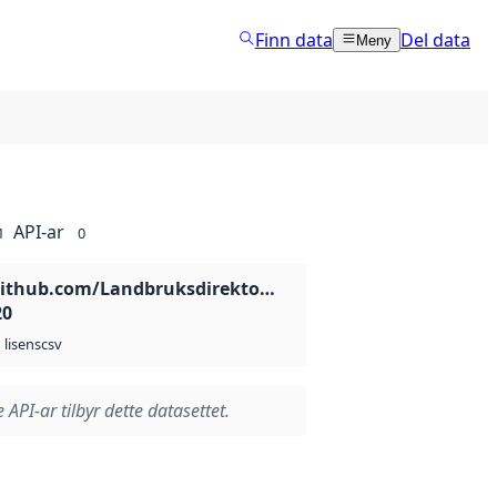
Finn data
Del data
Meny
API-ar
1
0
github.com/LandbruksdirektoratetGIT/opendata/tree/m
20
csv
lisens
 API-ar tilbyr dette datasettet.