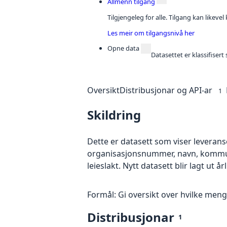
Allmenn tilgang
Tilgjengeleg for alle. Tilgang kan likeve
Les meir om tilgangsnivå her
Opne data
Datasettet er klassifiser
Oversikt
Distribusjonar og API-ar
1
Skildring
Dette er datasett som viser leveranser
organisasjonsnummer, navn, kommunen
leieslakt. Nytt datasett blir lagt ut år
Formål: Gi oversikt over hvilke mengd
Distribusjonar
1