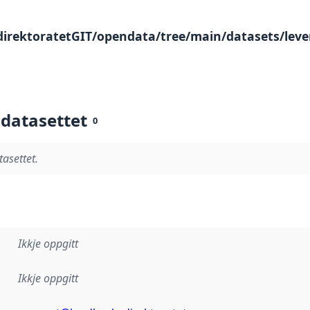
direktoratetGIT/opendata/tree/main/datasets/leve
 datasettet
0
tasettet.
Ikkje oppgitt
Ikkje oppgitt