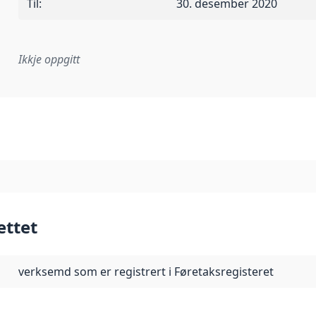
Til
:
30. desember 2020
Ikkje oppgitt
lementeringsregel eller anna spesifikasjon som ligg til grun
ettet
verksemd som er registrert i Føretaksregisteret