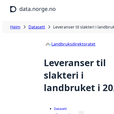
Hopp til hovudinnhald
data.norge.no
Heim
Datasett
Leveranser til slakteri i landbru
Landbruksdirektoratet
Leveranser til
slakteri i
landbruket i 2
Datasett