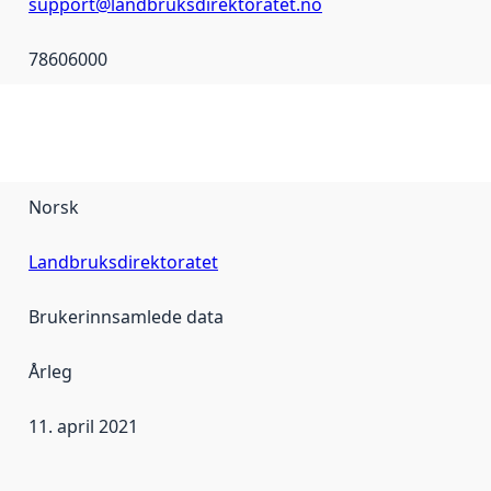
support@landbruksdirektoratet.no
78606000
Norsk
Landbruksdirektoratet
Brukerinnsamlede data
Årleg
11. april 2021
r dataa i dette datasettet først blei utgitt. Det kan ha skje