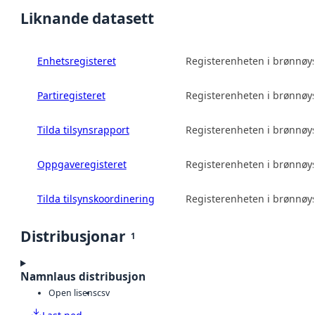
Liknande datasett
Enhetsregisteret
Registerenheten i brønnø
Partiregisteret
Registerenheten i brønnø
Tilda tilsynsrapport
Registerenheten i brønnø
Oppgaveregisteret
Registerenheten i brønnø
Tilda tilsynskoordinering
Registerenheten i brønnø
Distribusjonar
1
Namnlaus distribusjon
Open lisens
csv