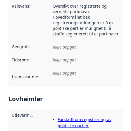
Relevans
:
Oversikt over registrerte og
vernede partinavn.
Hovedformålet bak
registreringsordningen er å gi
politiske partier mulighet til å
skaffe seg enerett til et partinavn.
Geografisk område
:
Ikkje oppgitt
Tidsrom
:
Ikkje oppgitt
Ikkje oppgitt
I samsvar med
:
Referanse til ei implementeringsregel eller an
Lovheimler
Utleveringsheimel
:
Forskrift om registrering av
politiske partier