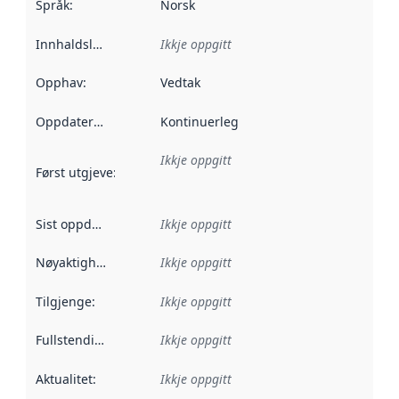
Språk
:
Norsk
Innhaldsleverandørar
Ikkje oppgitt
:
Opphav
:
Vedtak
Oppdateringsfrekvens
Kontinuerleg
:
Ikkje oppgitt
Først utgjeve
:
Denne datoen seier når dataa i dette datasettet 
Sist oppdatert
:
Ikkje oppgitt
Nøyaktigheit
:
Ikkje oppgitt
Tilgjenge
:
Ikkje oppgitt
Fullstendigheit
:
Ikkje oppgitt
Aktualitet
:
Ikkje oppgitt