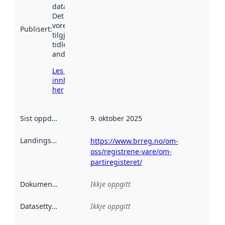
data.norge.no.
Det kan ha
vore
Publisert
:
tilgjengeleg
tidlegare
andre stader.
Les meir om
innhenting
her
Sist oppdatert
:
9. oktober 2025
Landingsside
:
https://www.brreg.no/om-
oss/registrene-vare/om-
partiregisteret/
Dokumentasjon
:
Ikkje oppgitt
Datasettype
:
Ikkje oppgitt