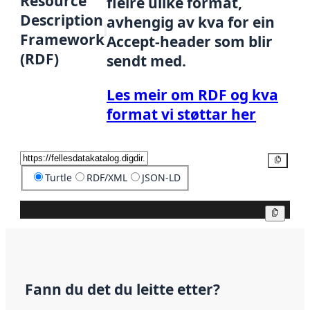
Resource
fleire ulike format,
Description
avhengig av kva for ein
Framework
Accept-header som blir
(RDF)
sendt med.
Les meir om RDF og kva
format vi støttar her
Kopier
Turtle
RDF/XML
JSON-LD
Kopier
Fann du det du leitte etter?