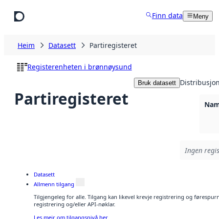
Hopp til hovudinnhald
Finn data
Meny
Heim
Datasett
Partiregisteret
Registerenheten i brønnøysund
Distribusjo
Bruk datasett
Partiregisteret
Namn
Ingen regis
Datasett
Allmenn tilgang
Tilgjengeleg for alle. Tilgang kan likevel krevje registrering og førespu
registrering og/eller API-nøklar.
Les meir om tilgangsnivå her