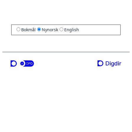
Bokmål
Nynorsk
English
ei teneste frå