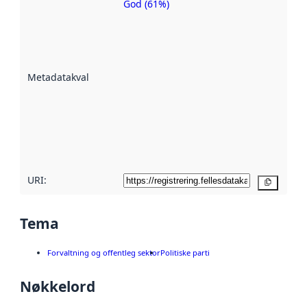
God (61%)
Metadatakvalitet
er ein indikator
på kor godt
datasettene er
beskrive ved
Metadatakvalitet
:
hjelp av
metadata.
Les meir om
metadatakvalitet
her
URI:
Kopier
Tema
Forvaltning og offentleg sektor
Politiske parti
Nøkkelord