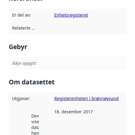
Er del av
:
Enhetsregisteret
Relaterte ressursar
:
Gebyr
Ikkje oppgitt
Om datasettet
Utgjevar
:
Registerenheten i brønnøysund
18. desember 2017
Denne datoen
viser når
datasettet vart
henta inn av