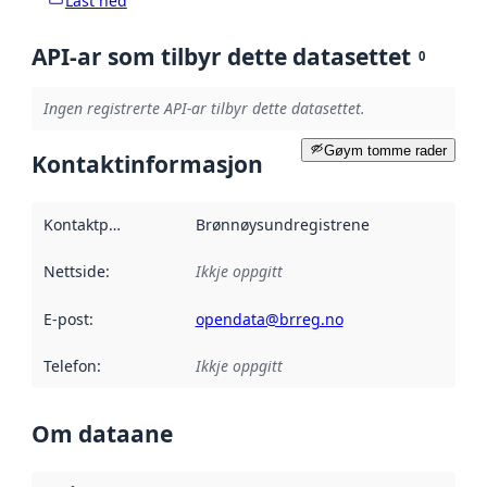
Last ned
API-ar som tilbyr dette datasettet
0
Ingen registrerte API-ar tilbyr dette datasettet.
Gøym tomme rader
Kontaktinformasjon
Kontaktpunkt
:
Brønnøysundregistrene
Nettside
:
Ikkje oppgitt
E-post
:
opendata@brreg.no
Telefon
:
Ikkje oppgitt
Om dataane