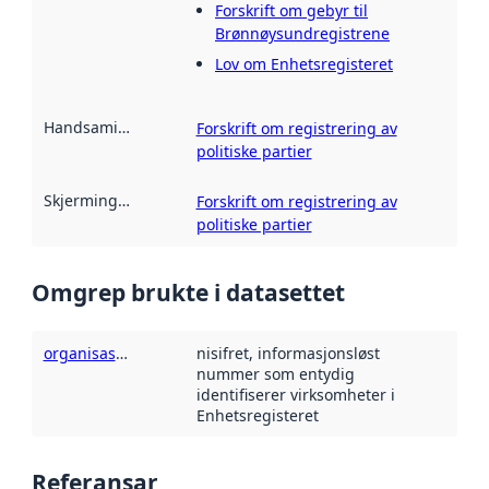
Forskrift om gebyr til
Brønnøysundregistrene
Lov om Enhetsregisteret
Handsamingsgrunnlag
:
Forskrift om registrering av
politiske partier
Skjermingsheimel
:
Forskrift om registrering av
politiske partier
Omgrep brukte i datasettet
organisasjonsnummer
nisifret, informasjonsløst
nummer som entydig
identifiserer virksomheter i
Enhetsregisteret
Referansar