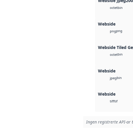
Webside Jpeg20
bin
octet
Webside
png
png
Webside Tiled G
bin
octet
Webside
bin
jpeg
Webside
tif
tiff
Ingen registrerte API-ar t