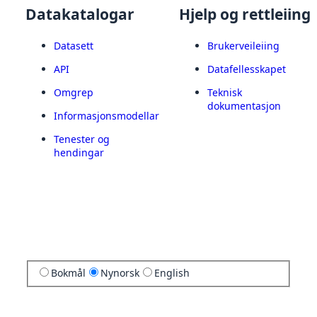
Datakatalogar
Hjelp og rettleiing
Datasett
Brukerveileiing
API
Datafellesskapet
Omgrep
Teknisk
dokumentasjon
Informasjonsmodellar
Tenester og
hendingar
Bokmål
Nynorsk
English