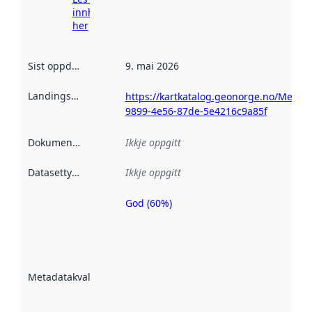
innhenting
her
Sist oppdatert
:
9. mai 2026
Landingsside
:
https://kartkatalog.geonorge.no/Metad
9899-4e56-87de-5e4216c9a85f
Dokumentasjon
:
Ikkje oppgitt
Datasettype
:
Ikkje oppgitt
God (60%)
Metadatakvalitet
er ein indikator
på kor godt
datasettene er
beskrive ved
Metadatakvalitet
:
hjelp av
metadata.