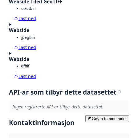
Webside Tiled GeoTIFF
octet
bin
Last ned
Webside
jpeg
bin
Last ned
Webside
tiff
tif
Last ned
API-ar som tilbyr dette datasettet
0
Ingen registrerte API-ar tilbyr dette datasettet.
Gøym tomme rader
Kontaktinformasjon