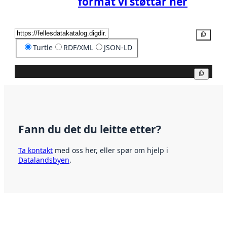
format vi støttar her
Kopier
Turtle
RDF/XML
JSON-LD
Kopier
Fann du det du leitte etter?
Ta kontakt
med oss her, eller spør om hjelp i
Datalandsbyen
.