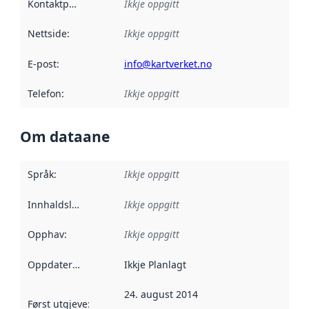
Kontaktpunkt
:
Ikkje oppgitt
Nettside
:
Ikkje oppgitt
E-post
:
info@kartverket.no
Telefon
:
Ikkje oppgitt
Om dataane
Språk
:
Ikkje oppgitt
Innhaldsleverandørar
Ikkje oppgitt
:
Opphav
:
Ikkje oppgitt
Oppdateringsfrekvens
Ikkje Planlagt
:
24. august 2014
Først utgjeve
:
Denne datoen seier når dataa i dette datasettet 