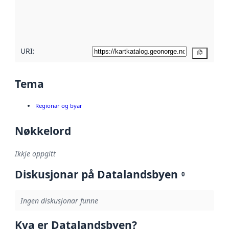
Les meir om
metadatakvalitet
her
URI:
Kopier
Tema
Regionar og byar
Nøkkelord
Ikkje oppgitt
Diskusjonar på Datalandsbyen
0
Ingen diskusjonar funne
Kva er Datalandsbyen?