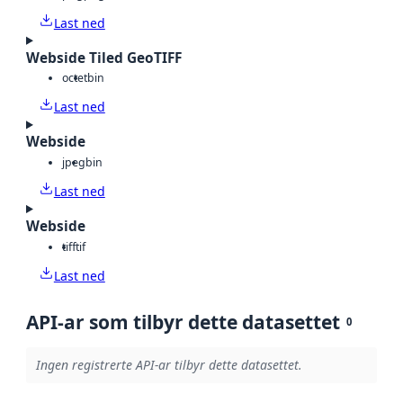
Last ned
Webside Tiled GeoTIFF
octet
bin
Last ned
Webside
jpeg
bin
Last ned
Webside
tiff
tif
Last ned
API-ar som tilbyr dette datasettet
0
Ingen registrerte API-ar tilbyr dette datasettet.