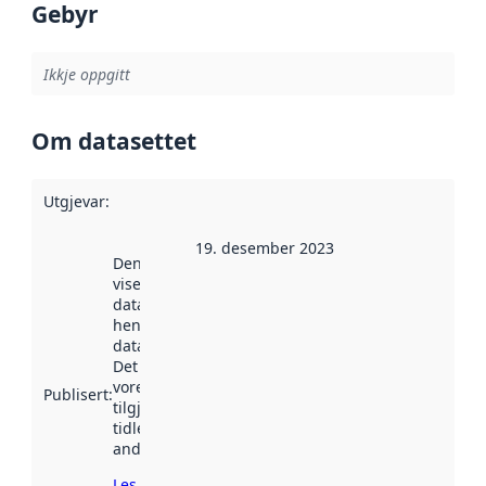
Gebyr
Ikkje oppgitt
Om datasettet
Utgjevar
:
19. desember 2023
Denne datoen
viser når
datasettet vart
henta inn av
data.norge.no.
Det kan ha
vore
Publisert
:
tilgjengeleg
tidlegare
andre stader.
Les meir om