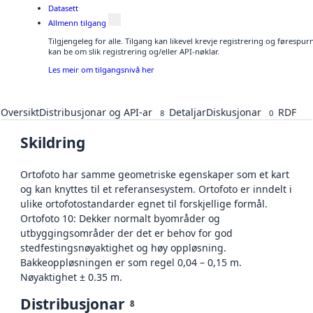
Datasett
Allmenn tilgang
Tilgjengeleg for alle. Tilgang kan likevel krevje registrering og førespu
kan be om slik registrering og/eller API-nøklar.
Les meir om tilgangsnivå her
Oversikt
Distribusjonar og API-ar
Detaljar
Diskusjonar
RDF
8
0
Skildring
Ortofoto har samme geometriske egenskaper som et kart
og kan knyttes til et referansesystem. Ortofoto er inndelt i
ulike ortofotostandarder egnet til forskjellige formål.
Ortofoto 10: Dekker normalt byområder og
utbyggingsområder der det er behov for god
stedfestingsnøyaktighet og høy oppløsning.
Bakkeoppløsningen er som regel 0,04 – 0,15 m.
Nøyaktighet ± 0.35 m.
Distribusjonar
8