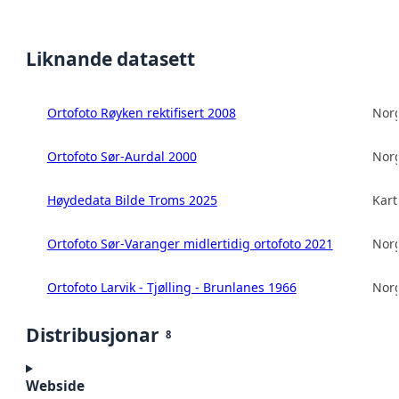
Liknande datasett
Ortofoto Røyken rektifisert 2008
Norg
Ortofoto Sør-Aurdal 2000
Norg
Høydedata Bilde Troms 2025
Kart
Ortofoto Sør-Varanger midlertidig ortofoto 2021
Norg
Ortofoto Larvik - Tjølling - Brunlanes 1966
Norg
Distribusjonar
8
Webside