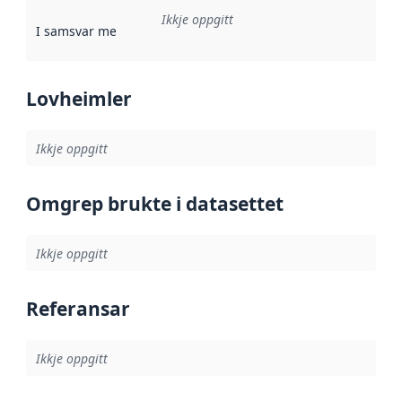
Ikkje oppgitt
I samsvar med
:
Referanse til ei implementeringsregel eller an
Lovheimler
Ikkje oppgitt
Omgrep brukte i datasettet
Ikkje oppgitt
Referansar
Ikkje oppgitt