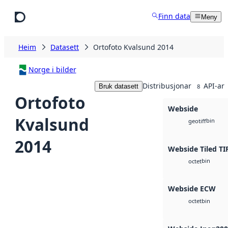
Hopp til hovudinnhald
Finn data
Meny
Heim
Datasett
Ortofoto Kvalsund 2014
Norge i bilder
Distribusjonar
API-ar
Bruk datasett
8
Ortofoto
Webside
Kvalsund
bin
geotiff
2014
Webside Tiled TI
bin
octet
Webside ECW
bin
octet