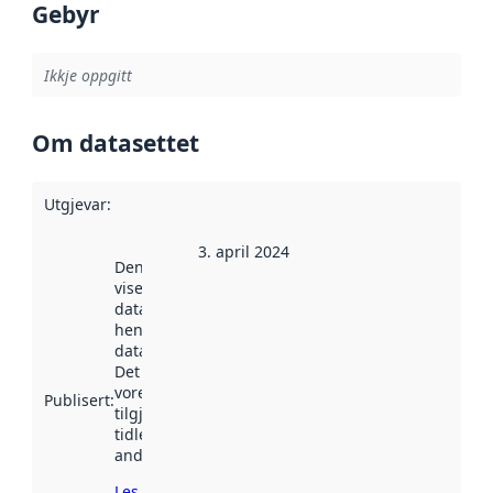
Gebyr
Ikkje oppgitt
Om datasettet
Utgjevar
:
3. april 2024
Denne datoen
viser når
datasettet vart
henta inn av
data.norge.no.
Det kan ha
vore
Publisert
:
tilgjengeleg
tidlegare
andre stader.
Les meir om