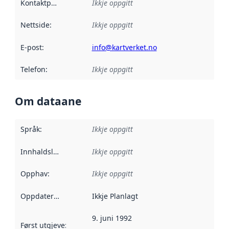
Kontaktpunkt
:
Ikkje oppgitt
Nettside
:
Ikkje oppgitt
E-post
:
info@kartverket.no
Telefon
:
Ikkje oppgitt
Om dataane
Språk
:
Ikkje oppgitt
Innhaldsleverandørar
Ikkje oppgitt
:
Opphav
:
Ikkje oppgitt
Oppdateringsfrekvens
Ikkje Planlagt
:
9. juni 1992
Først utgjeve
:
Denne datoen seier når dataa i dette datasettet 