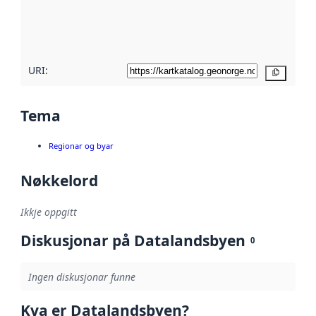
Les meir om
metadatakvalitet
her
URI:
Kopier
Tema
Regionar og byar
Nøkkelord
Ikkje oppgitt
Diskusjonar på Datalandsbyen
0
Ingen diskusjonar funne
Kva er Datalandsbyen?