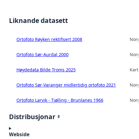
Liknande datasett
Ortofoto Røyken rektifisert 2008
Norg
Ortofoto Sør-Aurdal 2000
Norg
Høydedata Bilde Troms 2025
Kart
Ortofoto Sør-Varanger midlertidig ortofoto 2021
Norg
Ortofoto Larvik - Tjølling - Brunlanes 1966
Norg
Distribusjonar
8
Webside