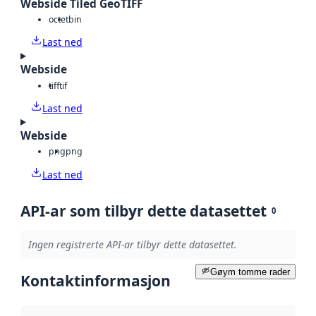
Webside Tiled GeoTIFF
octet
bin
Last ned
Webside
tiff
tif
Last ned
Webside
png
png
Last ned
API-ar som tilbyr dette datasettet
0
Ingen registrerte API-ar tilbyr dette datasettet.
Gøym tomme rader
Kontaktinformasjon