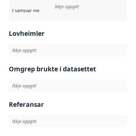
Ikkje oppgitt
I samsvar med
:
Referanse til ei implementeringsregel eller an
Lovheimler
Ikkje oppgitt
Omgrep brukte i datasettet
Ikkje oppgitt
Referansar
Ikkje oppgitt