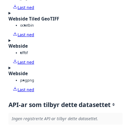
Last ned
Webside Tiled GeoTIFF
octet
bin
Last ned
Webside
tiff
tif
Last ned
Webside
png
png
Last ned
API-ar som tilbyr dette datasettet
0
Ingen registrerte API-ar tilbyr dette datasettet.