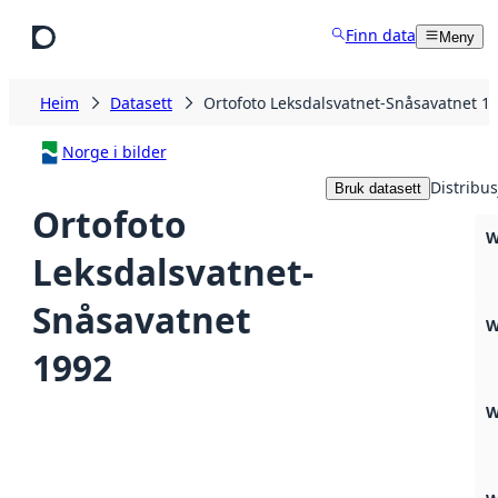
Hopp til hovudinnhald
Finn data
Meny
Heim
Datasett
Ortofoto Leksdalsvatnet-Snåsavatnet 1
Norge i bilder
Distribu
Bruk datasett
Ortofoto
W
Leksdalsvatnet-
Snåsavatnet
W
1992
W