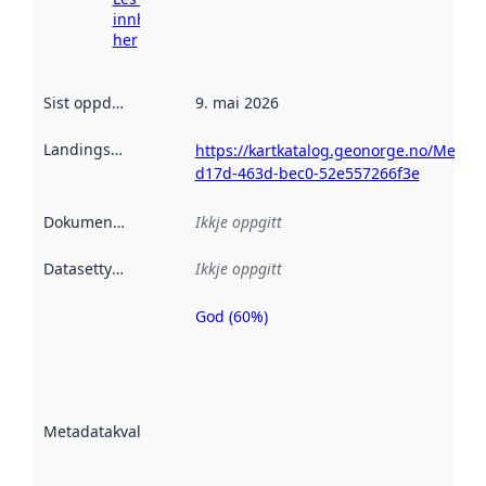
innhenting
her
Sist oppdatert
:
9. mai 2026
Landingsside
:
https://kartkatalog.geonorge.no/Metad
d17d-463d-bec0-52e557266f3e
Dokumentasjon
:
Ikkje oppgitt
Datasettype
:
Ikkje oppgitt
God (60%)
Metadatakvalitet
er ein indikator
på kor godt
datasettene er
beskrive ved
Metadatakvalitet
:
hjelp av
metadata.