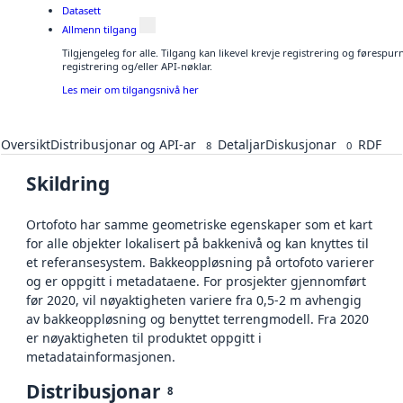
Datasett
Allmenn tilgang
Tilgjengeleg for alle. Tilgang kan likevel krevje registrering og førespu
registrering og/eller API-nøklar.
Les meir om tilgangsnivå her
Oversikt
Distribusjonar og API-ar
Detaljar
Diskusjonar
RDF
8
0
Skildring
Ortofoto har samme geometriske egenskaper som et kart
for alle objekter lokalisert på bakkenivå og kan knyttes til
et referansesystem. Bakkeoppløsning på ortofoto varierer
og er oppgitt i metadataene. For prosjekter gjennomført
før 2020, vil nøyaktigheten variere fra 0,5-2 m avhengig
av bakkeoppløsning og benyttet terrengmodell. Fra 2020
er nøyaktigheten til produktet oppgitt i
metadatainformasjonen.
Distribusjonar
8