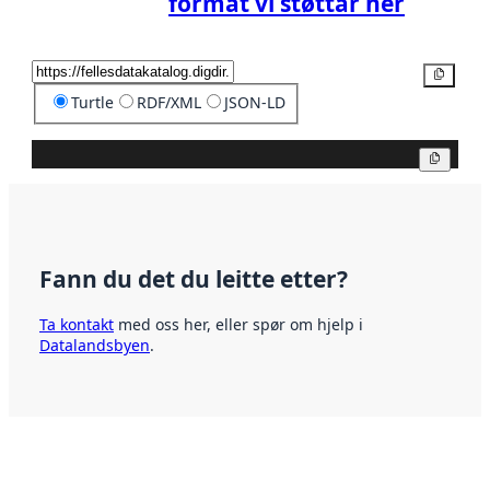
format vi støttar her
Kopier
Turtle
RDF/XML
JSON-LD
Kopier
Fann du det du leitte etter?
Ta kontakt
med oss her, eller spør om hjelp i
Datalandsbyen
.