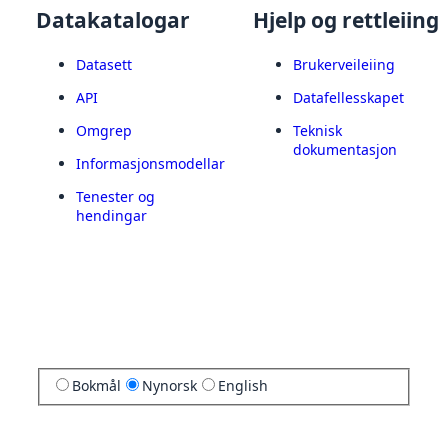
Datakatalogar
Hjelp og rettleiing
Datasett
Brukerveileiing
API
Datafellesskapet
Omgrep
Teknisk
dokumentasjon
Informasjonsmodellar
Tenester og
hendingar
Bokmål
Nynorsk
English