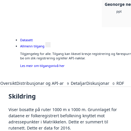
Geonorge ne
ppt
Datasett
Allmenn tilgang
Tilgjengeleg for alle. Tilgang kan likevel krevje registrering og førespu
be om slik registrering og/eller API-nøklar.
Les meir om tilgangsnivå her
Oversikt
Distribusjonar og API-ar
Detaljar
Diskusjonar
RDF
9
0
Skildring
Viser bosatte på ruter 1000 m x 1000 m. Grunnlaget for
dataene er folkeregistrert befolkning knyttet mot
adressepunkter i Matrikkelen. Dette er summert til
rutenett. Dette er data for 2016.