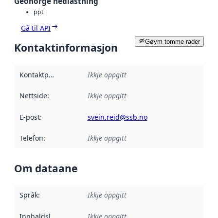
Geonorge nedlastning
ppt
Gå til API
Gøym tomme rader
Kontaktinformasjon
Kontaktpunkt
:
Ikkje oppgitt
Nettside
:
Ikkje oppgitt
E-post
:
svein.reid@ssb.no
Telefon
:
Ikkje oppgitt
Om dataane
Språk
:
Ikkje oppgitt
Innhaldsleverandørar
Ikkje oppgitt
: