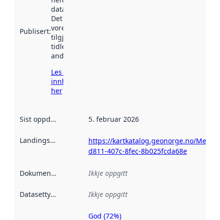
data.norge.no.
Det kan ha
vore
Publisert
:
tilgjengeleg
tidlegare
andre stader.
Les meir om
innhenting
her
Sist oppdatert
:
5. februar 2026
Landingsside
:
https://kartkatalog.geonorge.no/Metad
d811-407c-8fec-8b025fcda68e
Dokumentasjon
:
Ikkje oppgitt
Datasettype
:
Ikkje oppgitt
God (72%)