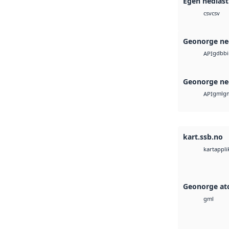
Egen nedlast
csv
csv
Geonorge ne
gdb
b
API
Geonorge ne
gml
g
API
kart.ssb.no
kartappli
Geonorge at
gml