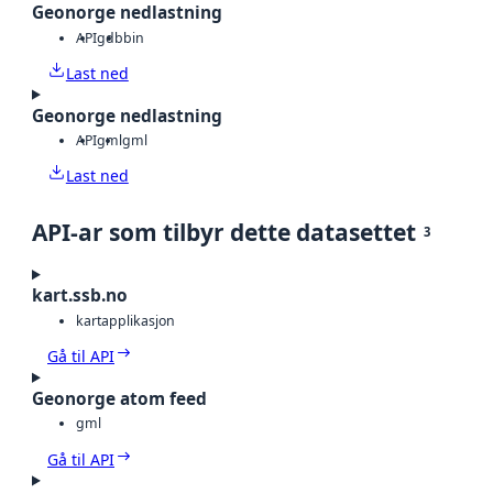
Geonorge nedlastning
API
gdb
bin
Last ned
Geonorge nedlastning
API
gml
gml
Last ned
API-ar som tilbyr dette datasettet
3
kart.ssb.no
kartapplikasjon
Gå til API
Geonorge atom feed
gml
Gå til API