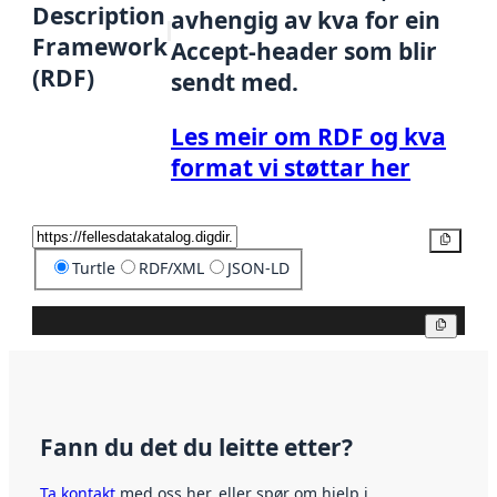
Description
avhengig av kva for ein
Framework
Accept-header som blir
(RDF)
sendt med.
Les meir om RDF og kva
format vi støttar her
Kopier
Turtle
RDF/XML
JSON-LD
Kopier
Fann du det du leitte etter?
Ta kontakt
med oss her, eller spør om hjelp i