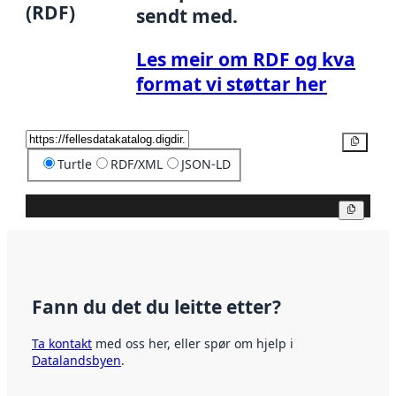
(RDF)
sendt med.
Les meir om RDF og kva
format vi støttar her
Kopier
Turtle
RDF/XML
JSON-LD
Kopier
Fann du det du leitte etter?
Ta kontakt
med oss her, eller spør om hjelp i
Datalandsbyen
.