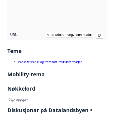
metadata.
Les meir om
metadatakvalitet
her
URI:
Kopier
Tema
Transport
Trafikk og transport
Trafikkinformasjon
Mobility-tema
Nøkkelord
Ikkje oppgitt
Diskusjonar på Datalandsbyen
0