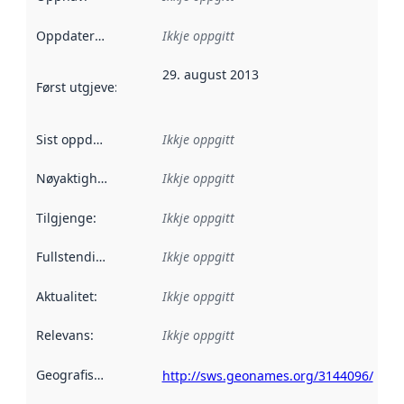
Oppdateringsfrekvens
Ikkje oppgitt
:
29. august 2013
Først utgjeve
:
Denne datoen seier når dataa i dette datasettet 
Sist oppdatert
:
Ikkje oppgitt
Nøyaktigheit
:
Ikkje oppgitt
Tilgjenge
:
Ikkje oppgitt
Fullstendigheit
:
Ikkje oppgitt
Aktualitet
:
Ikkje oppgitt
Relevans
:
Ikkje oppgitt
Geografisk område
:
http://sws.geonames.org/3144096/