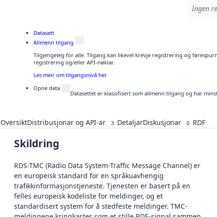
Ingen re
Datasett
Allmenn tilgang
Tilgjengeleg for alle. Tilgang kan likevel krevje registrering og førespu
registrering og/eller API-nøklar.
Les meir om tilgangsnivå her
Opne data
Datasettet er klassifisert som allmenn tilgang og har mins
Oversikt
Distribusjonar og API-ar
Detaljar
Diskusjonar
RDF
3
0
Skildring
RDS-TMC (Radio Data System-Traffic Message Channel) er
en europeisk standard for en språkuavhengig
trafikkinformasjonstjeneste. Tjenesten er basert på en
felles europeisk kodeliste for meldinger, og et
standardisert system for å stedfeste meldinger. TMC-
meldingene kringkastes som et stille RDS-signal sammen