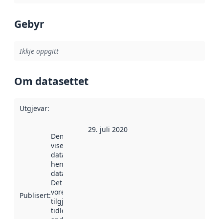
Gebyr
Ikkje oppgitt
Om datasettet
Utgjevar
:
29. juli 2020
Denne datoen
viser når
datasettet vart
henta inn av
data.norge.no.
Det kan ha
vore
Publisert
:
tilgjengeleg
tidlegare