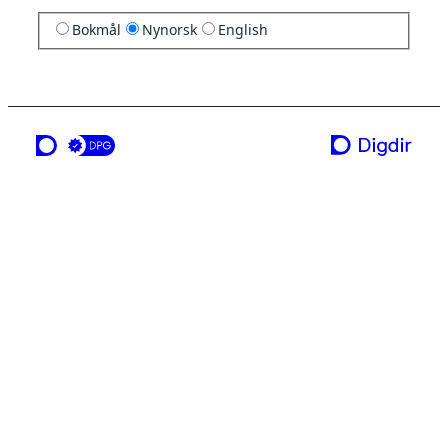
Bokmål
Nynorsk
English
ei teneste frå