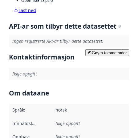
Open lisens
zip
zip
Last ned
API-ar som tilbyr dette datasettet
0
Ingen registrerte API-ar tilbyr dette datasettet.
Gøym tomme rader
Kontaktinformasjon
Ikkje oppgitt
Om dataane
Språk
:
norsk
Innhaldsleverandørar
Ikkje oppgitt
:
Opphav
:
Ikkje oppgitt