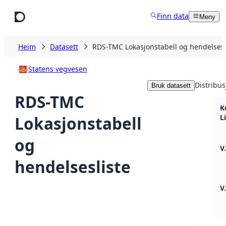
Hopp til hovudinnhald
Finn data
Meny
Heim
Datasett
RDS-TMC Lokasjonstabell og hendelsesl
Statens vegvesen
Distribus
Bruk datasett
RDS-TMC
K
Lokasjonstabell
Li
og
V
hendelsesliste
V