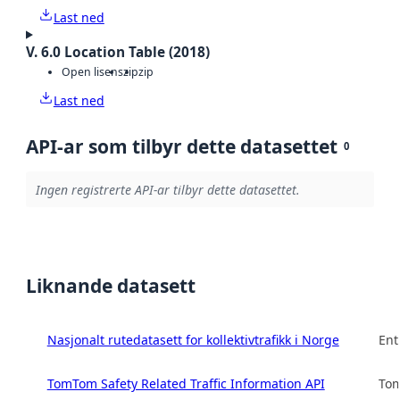
Last ned
V. 6.0 Location Table (2018)
Open lisens
zip
zip
Last ned
API-ar som tilbyr dette datasettet
0
Ingen registrerte API-ar tilbyr dette datasettet.
Liknande datasett
Nasjonalt rutedatasett for kollektivtrafikk i Norge
Ent
TomTom Safety Related Traffic Information API
Tom