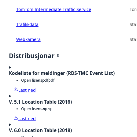
TomTom Intermediate Traffic Service
Tom
Trafikkdata
Sta
Webkamera
Sta
Distribusjonar
3
Kodeliste for meldinger (RDS-TMC Event List)
Open lisens
pdf
pdf
Last ned
V. 5.1 Location Table (2016)
Open lisens
zip
zip
Last ned
V. 6.0 Location Table (2018)