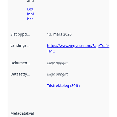
andre stader.
Les meir om
innhenting
her
Sist oppdatert
:
13. mars 2026
Landingsside
:
https://www.vegvesen.no/Fag/Trafikk/R
TMC
Dokumentasjon
:
Ikkje oppgitt
Datasettype
:
Ikkje oppgitt
Tilstrekkeleg (30%)
Metadatakvalitet
er ein indikator
på kor godt
datasettene er
beskrive ved
Metadatakvalitet
:
hjelp av