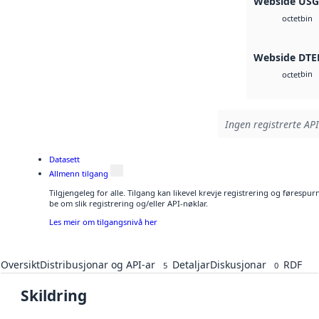
Webside US
bin
octet
Webside DTE
bin
octet
Ingen registrerte API
Datasett
Allmenn tilgang
Tilgjengeleg for alle. Tilgang kan likevel krevje registrering og førespu
be om slik registrering og/eller API-nøklar.
Les meir om tilgangsnivå her
Oversikt
Distribusjonar og API-ar
Detaljar
Diskusjonar
RDF
5
0
Skildring