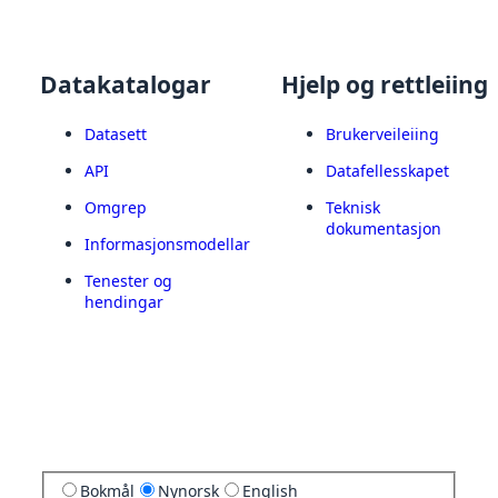
Datakatalogar
Hjelp og rettleiing
Datasett
Brukerveileiing
API
Datafellesskapet
Omgrep
Teknisk
dokumentasjon
Informasjonsmodellar
Tenester og
hendingar
Bokmål
Nynorsk
English