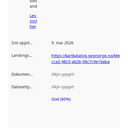
tidlegare
andre stader.
Les meir om
innhenting
her
Sist oppdatert
:
9. mai 2026
Landingsside
:
https://kartkatalog.geonorge.no/Metad
cca2-48c5-a62b-06c7c9e16aba
Dokumentasjon
:
Ikkje oppgitt
Datasettype
:
Ikkje oppgitt
God (60%)
Metadatakvalitet
er ein indikator
på kor godt
datasettene er
beskrive ved