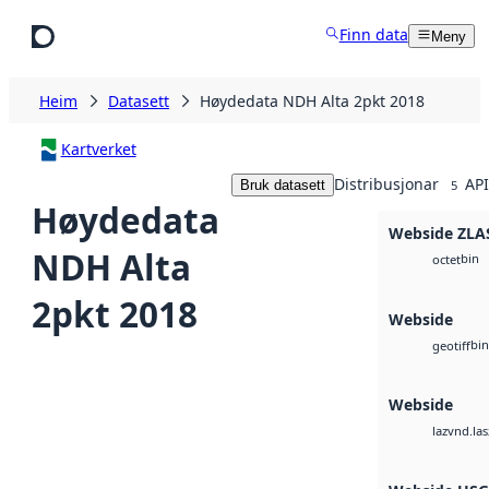
Hopp til hovudinnhald
Finn data
Meny
Heim
Datasett
Høydedata NDH Alta 2pkt 2018
Kartverket
Distribusjonar
API
Bruk datasett
5
Høydedata
Webside ZLA
NDH Alta
bin
octet
2pkt 2018
Webside
bin
geotiff
Webside
vnd.las
laz