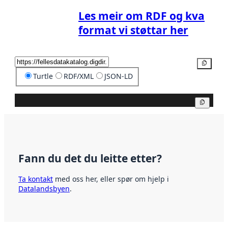
Les meir om RDF og kva
format vi støttar her
Kopier
Turtle
RDF/XML
JSON-LD
Kopier
Fann du det du leitte etter?
Ta kontakt
med oss her, eller spør om hjelp i
Datalandsbyen
.