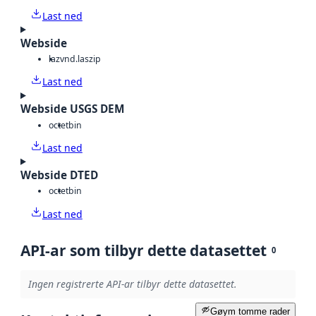
Last ned
Webside
laz
vnd.laszip
Last ned
Webside USGS DEM
octet
bin
Last ned
Webside DTED
octet
bin
Last ned
API-ar som tilbyr dette datasettet
0
Ingen registrerte API-ar tilbyr dette datasettet.
Gøym tomme rader