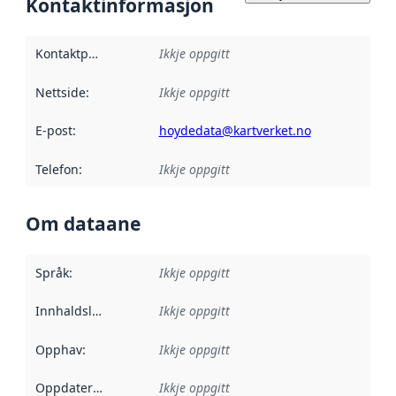
Kontaktinformasjon
Kontaktpunkt
:
Ikkje oppgitt
Nettside
:
Ikkje oppgitt
E-post
:
hoydedata@kartverket.no
Telefon
:
Ikkje oppgitt
Om dataane
Språk
:
Ikkje oppgitt
Innhaldsleverandørar
Ikkje oppgitt
:
Opphav
:
Ikkje oppgitt
Oppdateringsfrekvens
Ikkje oppgitt
: