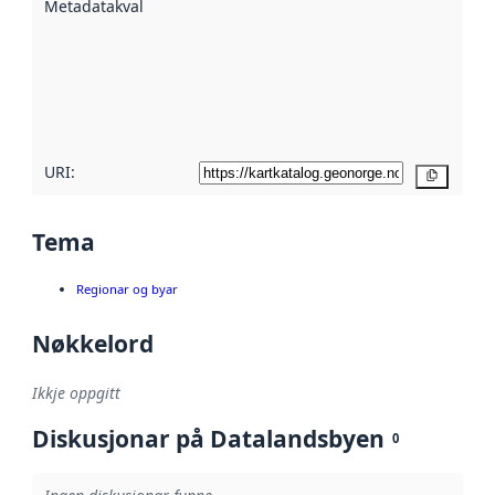
Metadatakvalitet
:
hjelp av
metadata.
Les meir om
metadatakvalitet
her
URI:
Kopier
Tema
Regionar og byar
Nøkkelord
Ikkje oppgitt
Diskusjonar på Datalandsbyen
0