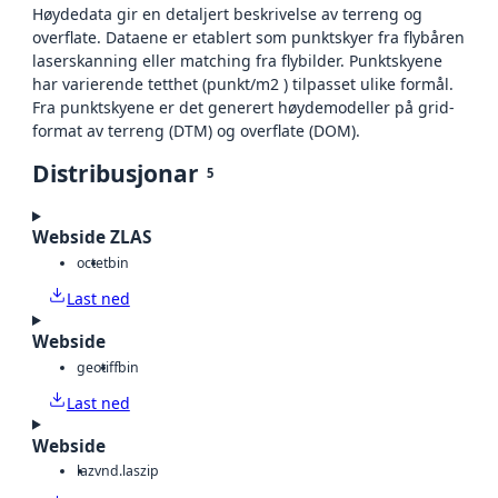
Høydedata gir en detaljert beskrivelse av terreng og
overflate. Dataene er etablert som punktskyer fra flybåren
laserskanning eller matching fra flybilder. Punktskyene
har varierende tetthet (punkt/m2 ) tilpasset ulike formål.
Fra punktskyene er det generert høydemodeller på grid-
format av terreng (DTM) og overflate (DOM).
Distribusjonar
5
Webside ZLAS
octet
bin
Last ned
Webside
geotiff
bin
Last ned
Webside
laz
vnd.laszip