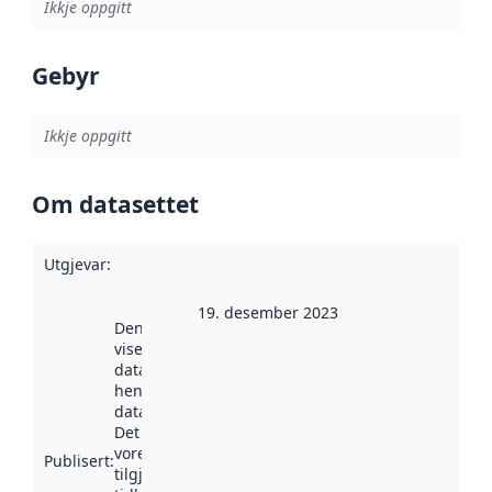
Ikkje oppgitt
Gebyr
Ikkje oppgitt
Om datasettet
Utgjevar
:
19. desember 2023
Denne datoen
viser når
datasettet vart
henta inn av
data.norge.no.
Det kan ha
vore
Publisert
:
tilgjengeleg