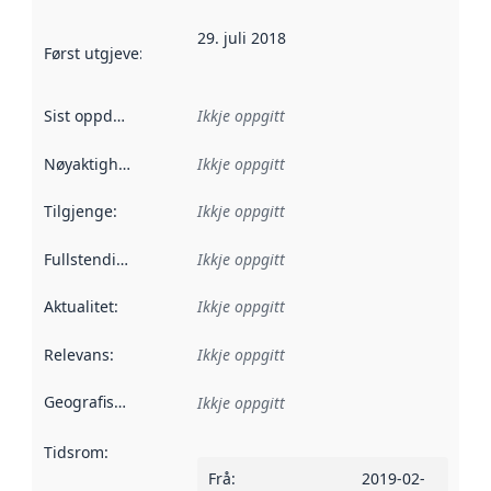
29. juli 2018
Først utgjeve
:
Denne datoen seier når dataa i dette datasettet 
Sist oppdatert
:
Ikkje oppgitt
Nøyaktigheit
:
Ikkje oppgitt
Tilgjenge
:
Ikkje oppgitt
Fullstendigheit
:
Ikkje oppgitt
Aktualitet
:
Ikkje oppgitt
Relevans
:
Ikkje oppgitt
Geografisk område
:
Ikkje oppgitt
Tidsrom
:
Frå
:
2019-02-