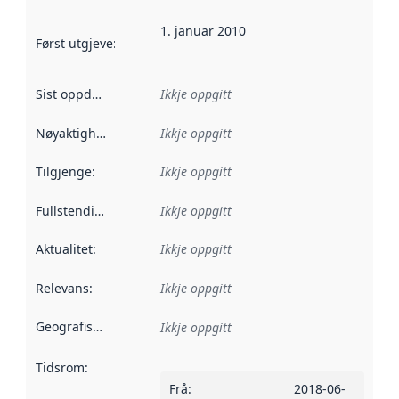
1. januar 2010
Først utgjeve
:
Denne datoen seier når dataa i dette datasettet 
Sist oppdatert
:
Ikkje oppgitt
Nøyaktigheit
:
Ikkje oppgitt
Tilgjenge
:
Ikkje oppgitt
Fullstendigheit
:
Ikkje oppgitt
Aktualitet
:
Ikkje oppgitt
Relevans
:
Ikkje oppgitt
Geografisk område
:
Ikkje oppgitt
Tidsrom
:
Frå
:
2018-06-