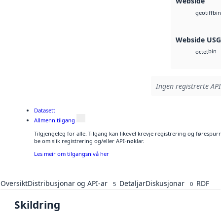
Webside
bin
geotiff
Webside US
bin
octet
Ingen registrerte API
Datasett
Allmenn tilgang
Tilgjengeleg for alle. Tilgang kan likevel krevje registrering og førespu
be om slik registrering og/eller API-nøklar.
Les meir om tilgangsnivå her
Oversikt
Distribusjonar og API-ar
Detaljar
Diskusjonar
RDF
5
0
Skildring