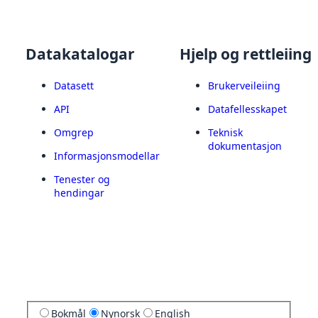
Datakatalogar
Hjelp og rettleiing
Datasett
Brukerveileiing
API
Datafellesskapet
Omgrep
Teknisk
dokumentasjon
Informasjonsmodellar
Tenester og
hendingar
Bokmål
Nynorsk
English