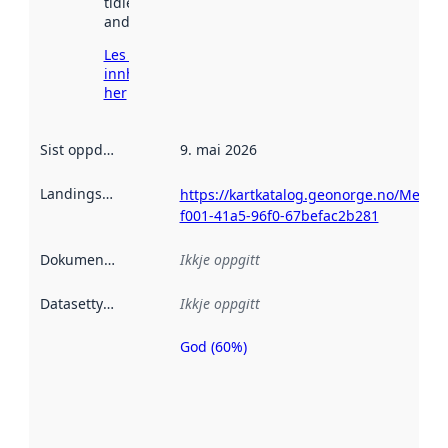
tidlegare
andre stader.
Les meir om
innhenting
her
Sist oppdatert
:
9. mai 2026
Landingsside
:
https://kartkatalog.geonorge.no/Metad
f001-41a5-96f0-67befac2b281
Dokumentasjon
:
Ikkje oppgitt
Datasettype
:
Ikkje oppgitt
God (60%)
Metadatakvalitet
er ein indikator
på kor godt
datasettene er
beskrive ved