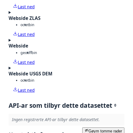
Last ned
Webside ZLAS
octet
bin
Last ned
Webside
geotiff
bin
Last ned
Webside USGS DEM
octet
bin
Last ned
API-ar som tilbyr dette datasettet
0
Ingen registrerte API-ar tilbyr dette datasettet.
Gøym tomme rader