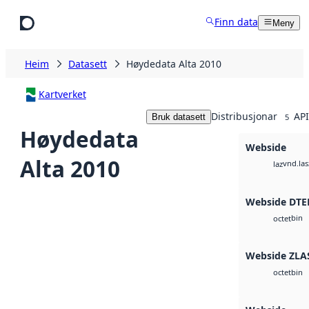
Hopp til hovudinnhald
Finn data
Meny
Heim
Datasett
Høydedata Alta 2010
Kartverket
Distribusjonar
API
Bruk datasett
5
Høydedata
Webside
Alta 2010
vnd.las
laz
Webside DTE
bin
octet
Webside ZLA
bin
octet