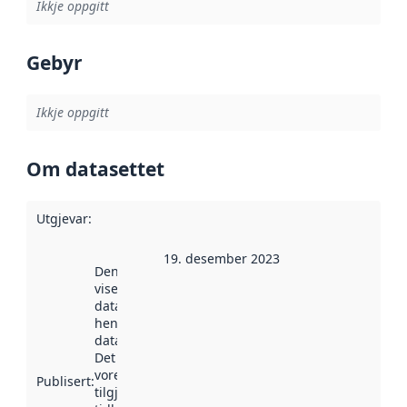
Ikkje oppgitt
Gebyr
Ikkje oppgitt
Om datasettet
Utgjevar
:
19. desember 2023
Denne datoen
viser når
datasettet vart
henta inn av
data.norge.no.
Det kan ha
vore
Publisert
:
tilgjengeleg