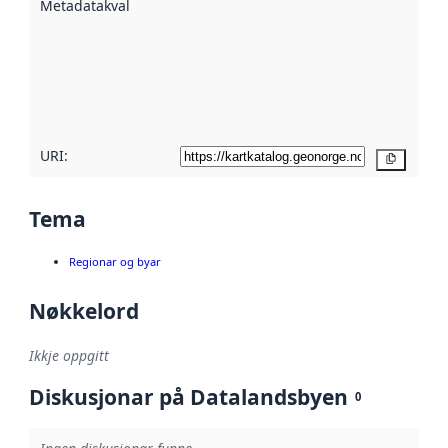
Metadatakvalitet
:
hjelp av
metadata.
Les meir om
metadatakvalitet
her
URI:
Kopier
Tema
Regionar og byar
Nøkkelord
Ikkje oppgitt
Diskusjonar på Datalandsbyen
0