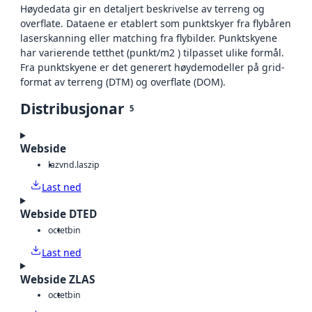
Høydedata gir en detaljert beskrivelse av terreng og
overflate. Dataene er etablert som punktskyer fra flybåren
laserskanning eller matching fra flybilder. Punktskyene
har varierende tetthet (punkt/m2 ) tilpasset ulike formål.
Fra punktskyene er det generert høydemodeller på grid-
format av terreng (DTM) og overflate (DOM).
Distribusjonar
5
Webside
laz
vnd.laszip
Last ned
Webside DTED
octet
bin
Last ned
Webside ZLAS
octet
bin