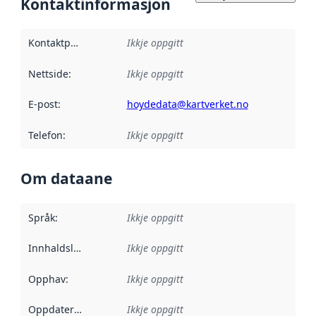
Kontaktinformasjon
Kontaktpunkt
:
Ikkje oppgitt
Nettside
:
Ikkje oppgitt
E-post
:
hoydedata@kartverket.no
Telefon
:
Ikkje oppgitt
Om dataane
Språk
:
Ikkje oppgitt
Innhaldsleverandørar
Ikkje oppgitt
:
Opphav
:
Ikkje oppgitt
Oppdateringsfrekvens
Ikkje oppgitt
: