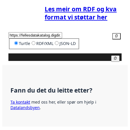
Les meir om RDF og kva
format vi støttar her
Kopier
Turtle
RDF/XML
JSON-LD
Kopier
Fann du det du leitte etter?
Ta kontakt
med oss her, eller spør om hjelp i
Datalandsbyen
.