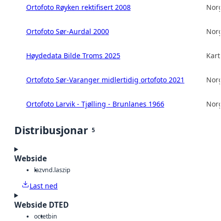
Ortofoto Røyken rektifisert 2008
Norg
Ortofoto Sør-Aurdal 2000
Norg
Høydedata Bilde Troms 2025
Kart
Ortofoto Sør-Varanger midlertidig ortofoto 2021
Norg
Ortofoto Larvik - Tjølling - Brunlanes 1966
Norg
Distribusjonar
5
Webside
laz
vnd.laszip
Last ned
Webside DTED
octet
bin