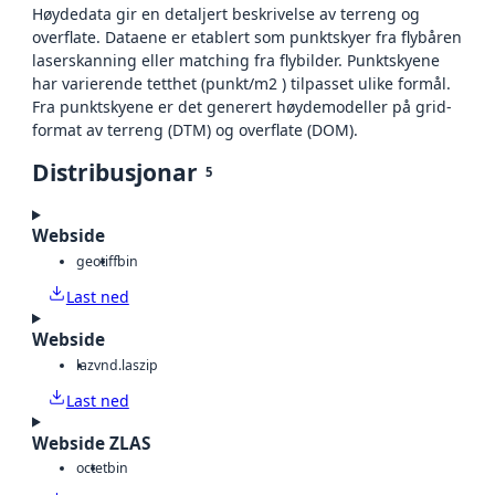
Høydedata gir en detaljert beskrivelse av terreng og
overflate. Dataene er etablert som punktskyer fra flybåren
laserskanning eller matching fra flybilder. Punktskyene
har varierende tetthet (punkt/m2 ) tilpasset ulike formål.
Fra punktskyene er det generert høydemodeller på grid-
format av terreng (DTM) og overflate (DOM).
Distribusjonar
5
Webside
geotiff
bin
Last ned
Webside
laz
vnd.laszip
Last ned
Webside ZLAS
octet
bin