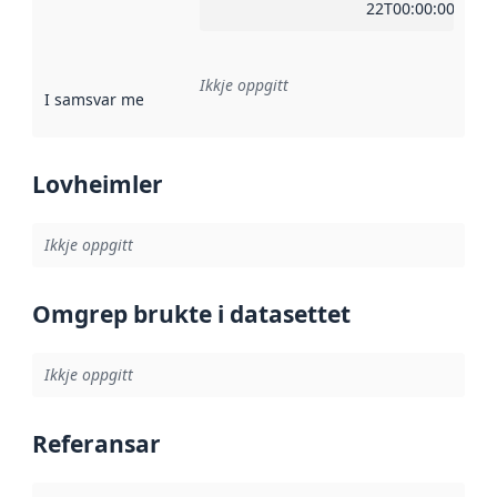
22T00:00:00Z
Ikkje oppgitt
I samsvar med
:
Referanse til ei implementeringsregel eller an
Lovheimler
Ikkje oppgitt
Omgrep brukte i datasettet
Ikkje oppgitt
Referansar