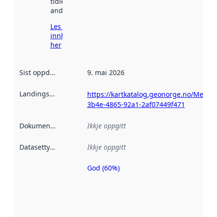
tidlegare
andre stader.
Les meir om
innhenting
her
Sist oppdatert
:
9. mai 2026
Landingsside
:
https://kartkatalog.geonorge.no/Metad
3b4e-4865-92a1-2af07449f471
Dokumentasjon
:
Ikkje oppgitt
Datasettype
:
Ikkje oppgitt
God (60%)
Metadatakvalitet
er ein indikator
på kor godt
datasettene er
beskrive ved