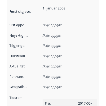
1. januar 2008
Først utgjeve
:
Denne datoen seier når dataa i dette datasettet 
Sist oppdatert
:
Ikkje oppgitt
Nøyaktigheit
:
Ikkje oppgitt
Tilgjenge
:
Ikkje oppgitt
Fullstendigheit
:
Ikkje oppgitt
Aktualitet
:
Ikkje oppgitt
Relevans
:
Ikkje oppgitt
Geografisk område
:
Ikkje oppgitt
Tidsrom
:
Frå
:
2017-05-