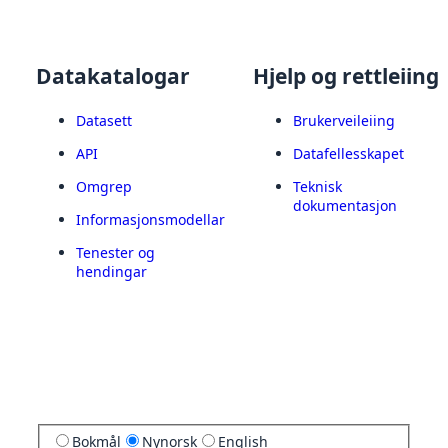
Datakatalogar
Hjelp og rettleiing
Datasett
Brukerveileiing
API
Datafellesskapet
Omgrep
Teknisk
dokumentasjon
Informasjonsmodellar
Tenester og
hendingar
Bokmål
Nynorsk
English