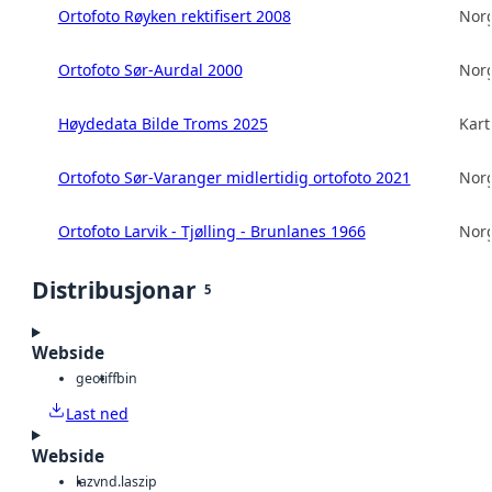
Ortofoto Røyken rektifisert 2008
Norg
Ortofoto Sør-Aurdal 2000
Norg
Høydedata Bilde Troms 2025
Kart
Ortofoto Sør-Varanger midlertidig ortofoto 2021
Norg
Ortofoto Larvik - Tjølling - Brunlanes 1966
Norg
Distribusjonar
5
Webside
geotiff
bin
Last ned
Webside
laz
vnd.laszip