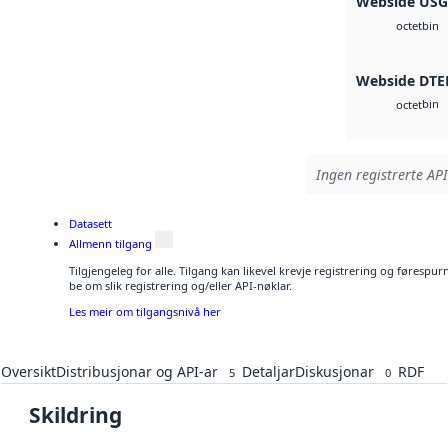
Webside US
bin
octet
Webside DTE
bin
octet
Ingen registrerte API
Datasett
Allmenn tilgang
Tilgjengeleg for alle. Tilgang kan likevel krevje registrering og førespu
be om slik registrering og/eller API-nøklar.
Les meir om tilgangsnivå her
Oversikt
Distribusjonar og API-ar
Detaljar
Diskusjonar
RDF
5
0
Skildring