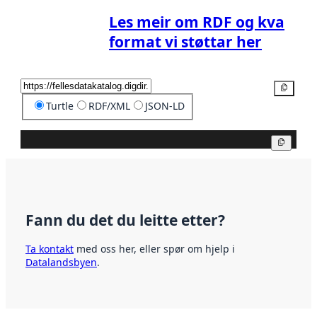
Les meir om RDF og kva
format vi støttar her
Kopier
Turtle
RDF/XML
JSON-LD
Kopier
Fann du det du leitte etter?
Ta kontakt
med oss her, eller spør om hjelp i
Datalandsbyen
.