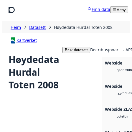
Hopp til hovudinnhald
Finn data
Meny
Heim
Datasett
Høydedata Hurdal Toten 2008
Kartverket
Distribusjonar
API
Bruk datasett
5
Høydedata
Webside
Hurdal
bin
geotiff
Toten 2008
Webside
vnd.las
laz
Webside ZLA
bin
octet