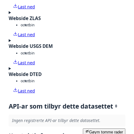
Last ned
Webside ZLAS
octet
bin
Last ned
Webside USGS DEM
octet
bin
Last ned
Webside DTED
octet
bin
Last ned
API-ar som tilbyr dette datasettet
0
Ingen registrerte API-ar tilbyr dette datasettet.
Gøym tomme rader