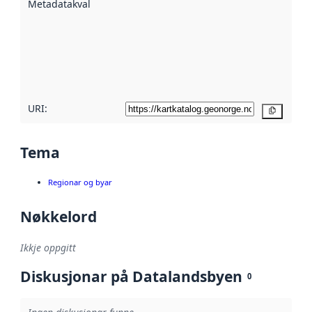
Metadatakvalitet
:
hjelp av
metadata.
Les meir om
metadatakvalitet
her
URI:
Kopier
Tema
Regionar og byar
Nøkkelord
Ikkje oppgitt
Diskusjonar på Datalandsbyen
0