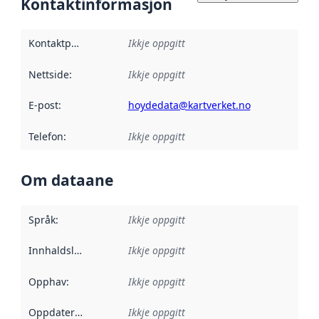
Kontaktinformasjon
Kontaktpunkt
:
Ikkje oppgitt
Nettside
:
Ikkje oppgitt
E-post
:
hoydedata@kartverket.no
Telefon
:
Ikkje oppgitt
Om dataane
Språk
:
Ikkje oppgitt
Innhaldsleverandørar
Ikkje oppgitt
:
Opphav
:
Ikkje oppgitt
Oppdateringsfrekvens
Ikkje oppgitt
: