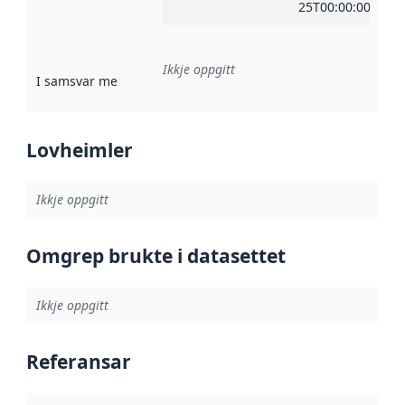
25T00:00:00Z
Ikkje oppgitt
I samsvar med
:
Referanse til ei implementeringsregel eller an
Lovheimler
Ikkje oppgitt
Omgrep brukte i datasettet
Ikkje oppgitt
Referansar