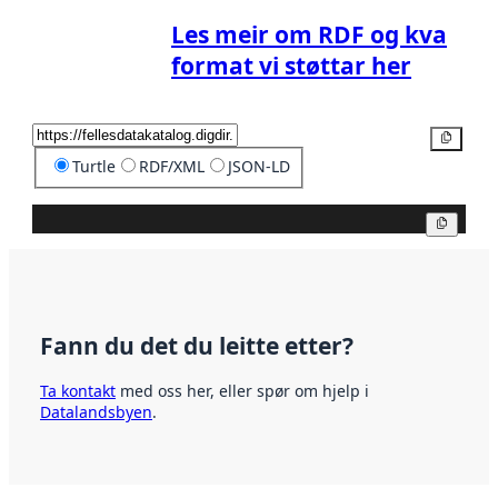
Les meir om RDF og kva
format vi støttar her
Kopier
Turtle
RDF/XML
JSON-LD
Kopier
Fann du det du leitte etter?
Ta kontakt
med oss her, eller spør om hjelp i
Datalandsbyen
.