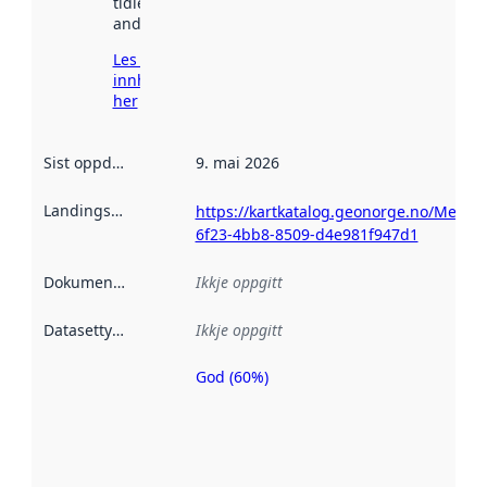
tidlegare
andre stader.
Les meir om
innhenting
her
Sist oppdatert
:
9. mai 2026
Landingsside
:
https://kartkatalog.geonorge.no/Metada
6f23-4bb8-8509-d4e981f947d1
Dokumentasjon
:
Ikkje oppgitt
Datasettype
:
Ikkje oppgitt
God (60%)
Metadatakvalitet
er ein indikator
på kor godt
datasettene er
beskrive ved