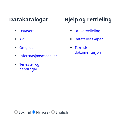
Datakatalogar
Hjelp og rettleiing
Datasett
Brukerveileiing
API
Datafellesskapet
Omgrep
Teknisk
dokumentasjon
Informasjonsmodellar
Tenester og
hendingar
Bokmål
Nynorsk
English