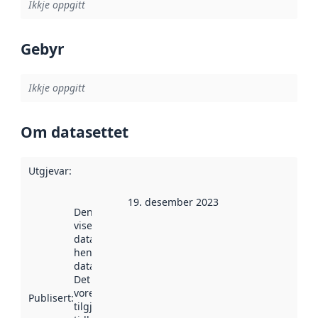
Ikkje oppgitt
Gebyr
Ikkje oppgitt
Om datasettet
Utgjevar
:
19. desember 2023
Denne datoen
viser når
datasettet vart
henta inn av
data.norge.no.
Det kan ha
vore
Publisert
:
tilgjengeleg