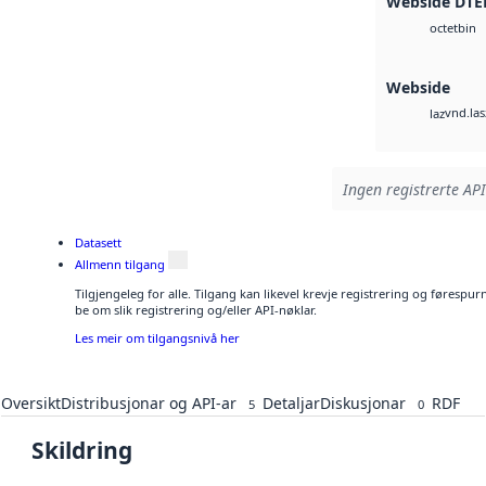
Webside DTE
bin
octet
Webside
vnd.las
laz
Ingen registrerte API
Datasett
Allmenn tilgang
Tilgjengeleg for alle. Tilgang kan likevel krevje registrering og førespu
be om slik registrering og/eller API-nøklar.
Les meir om tilgangsnivå her
Oversikt
Distribusjonar og API-ar
Detaljar
Diskusjonar
RDF
5
0
Skildring