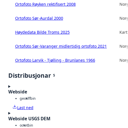
Ortofoto Røyken rektifisert 2008
Norg
Ortofoto Sør-Aurdal 2000
Norg
Høydedata Bilde Troms 2025
Kart
Ortofoto Sør-Varanger midlertidig ortofoto 2021
Norg
Ortofoto Larvik - Tjølling - Brunlanes 1966
Norg
Distribusjonar
5
Webside
geotiff
bin
Last ned
Webside USGS DEM
octet
bin