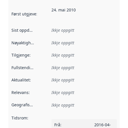
24. mai 2010
Først utgjeve
:
Denne datoen seier når dataa i dette datasettet 
Sist oppdatert
:
Ikkje oppgitt
Nøyaktigheit
:
Ikkje oppgitt
Tilgjenge
:
Ikkje oppgitt
Fullstendigheit
:
Ikkje oppgitt
Aktualitet
:
Ikkje oppgitt
Relevans
:
Ikkje oppgitt
Geografisk område
:
Ikkje oppgitt
Tidsrom
:
Frå
:
2016-04-