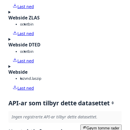
Last ned
Webside ZLAS
octet
bin
Last ned
Webside DTED
octet
bin
Last ned
Webside
laz
vnd.laszip
Last ned
API-ar som tilbyr dette datasettet
0
Ingen registrerte API-ar tilbyr dette datasettet.
Gøym tomme rader