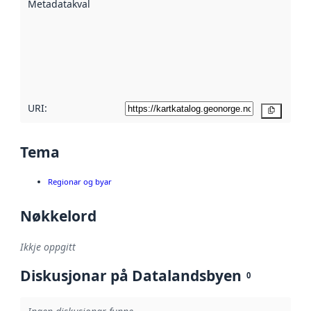
Metadatakvalitet
:
hjelp av
metadata.
Les meir om
metadatakvalitet
her
URI:
Kopier
Tema
Regionar og byar
Nøkkelord
Ikkje oppgitt
Diskusjonar på Datalandsbyen
0