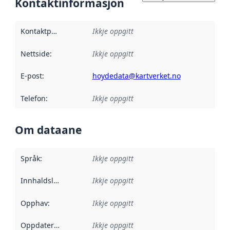
Kontaktinformasjon
Kontaktpunkt
:
Ikkje oppgitt
Nettside
:
Ikkje oppgitt
E-post
:
hoydedata@kartverket.no
Telefon
:
Ikkje oppgitt
Om dataane
Språk
:
Ikkje oppgitt
Innhaldsleverandørar
Ikkje oppgitt
:
Opphav
:
Ikkje oppgitt
Oppdateringsfrekvens
Ikkje oppgitt
: