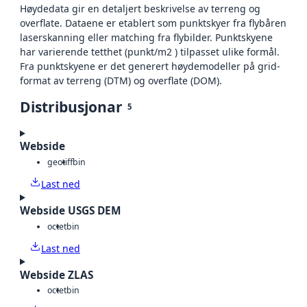
Høydedata gir en detaljert beskrivelse av terreng og
overflate. Dataene er etablert som punktskyer fra flybåren
laserskanning eller matching fra flybilder. Punktskyene
har varierende tetthet (punkt/m2 ) tilpasset ulike formål.
Fra punktskyene er det generert høydemodeller på grid-
format av terreng (DTM) og overflate (DOM).
Distribusjonar
5
Webside
geotiff
bin
Last ned
Webside USGS DEM
octet
bin
Last ned
Webside ZLAS
octet
bin