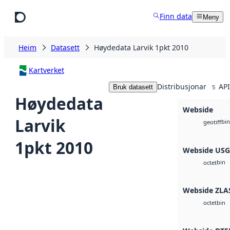
Hopp til hovudinnhald
Finn data
Meny
Heim
Datasett
Høydedata Larvik 1pkt 2010
Kartverket
Distribusjonar
API
Bruk datasett
5
Høydedata
Webside
Larvik
bin
geotiff
1pkt 2010
Webside US
bin
octet
Webside ZLA
bin
octet