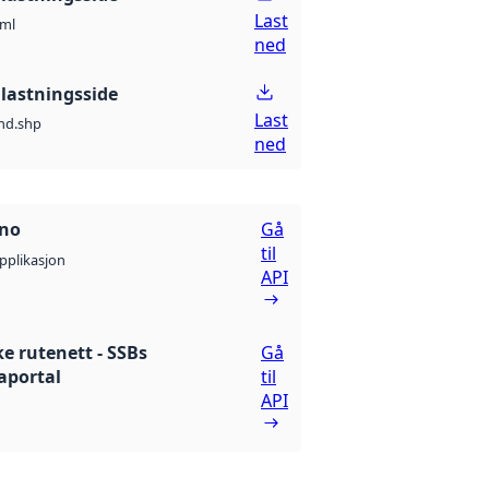
Last
ml
ned
lastningsside
Last
nd.shp
ned
.no
Gå
til
pplikasjon
API
ke rutenett - SSBs
Gå
aportal
til
API