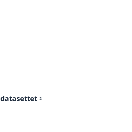
 datasettet
2