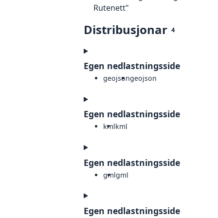
Rutenett"
Distribusjonar
4
Egen nedlastningsside
geojson
geojson
Egen nedlastningsside
kml
kml
Egen nedlastningsside
gml
gml
Egen nedlastningsside