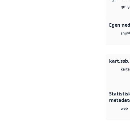
g
gml
Egen ned
v
shp
kart.ssb
karta
Statistis
metadat
web