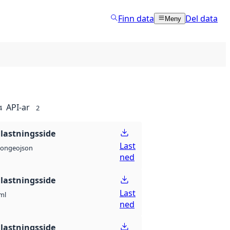
Finn data
Del data
Meny
API-ar
4
2
lastningsside
Last
geojson
son
ned
lastningsside
Last
ml
ned
lastningsside