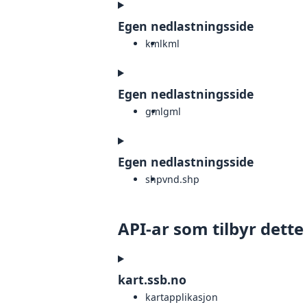
Egen nedlastningsside
kml
kml
Egen nedlastningsside
gml
gml
Egen nedlastningsside
shp
vnd.shp
API-ar som tilbyr dette
kart.ssb.no
kartapplikasjon