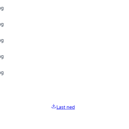
ng
ng
ng
ng
ng
Last ned