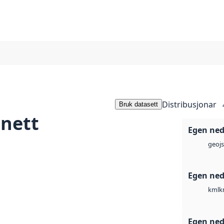
Distribusjonar
Bruk datasett
enett
Egen ned
geoj
Egen ned
k
kml
Egen ned