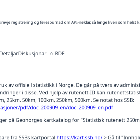
l krevje registrering og førespurnad om API-nøklar, så lenge kven som helst ka
Detaljar
Diskusjonar
RDF
0
ruk av offisiell statistikk i Norge. De går på tvers av admin
dringer i disse. Ved hjelp av rutenett-ID kan rutenettstatist
m, 25km, 50km, 100km, 250km, 500km. Se notat hos SSB:
ikasjoner/pdf/doc_200909_en/doc_200909_en.pdf
er på Geonorges kartkatalog for "Statistisk rutenett 250m"
bare fra SSBs kartportal
https://kart.ssb.no/
> Gå til "Innhol