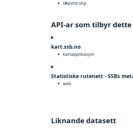
shp
vnd.shp
API-ar som tilbyr dette
kart.ssb.no
kartapplikasjon
Statistiske rutenett - SSBs me
web
Liknande datasett