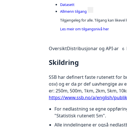
Datasett
Allmenn tilgang
Tilgjengeleg for alle. Tilgang kan likeve
Les meir om tilgangsnivå her
Oversikt
Distribusjonar og API-ar
6
Skildring
SSB har definert faste rutenett for b
osv) og er da pr def uavhengige av en
er: 250m, 500m, 1km, 2km, 5km, 10k
https://www.ssb.no/a/english/publ
For nedlastning se egne oppføring
"Statistisk rutenett 5m".
Alle inndelingene er også nedlast