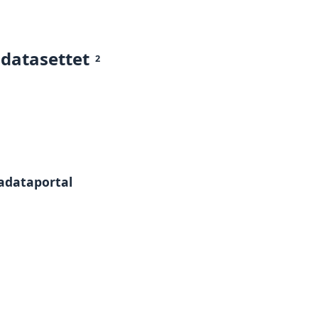
 datasettet
2
tadataportal