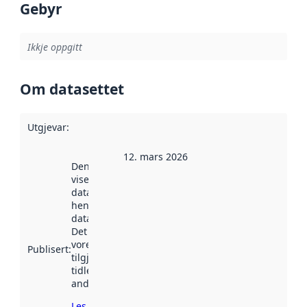
Gebyr
Ikkje oppgitt
Om datasettet
Utgjevar
:
12. mars 2026
Denne datoen
viser når
datasettet vart
henta inn av
data.norge.no.
Det kan ha
vore
Publisert
:
tilgjengeleg
tidlegare
andre stader.
Les meir om