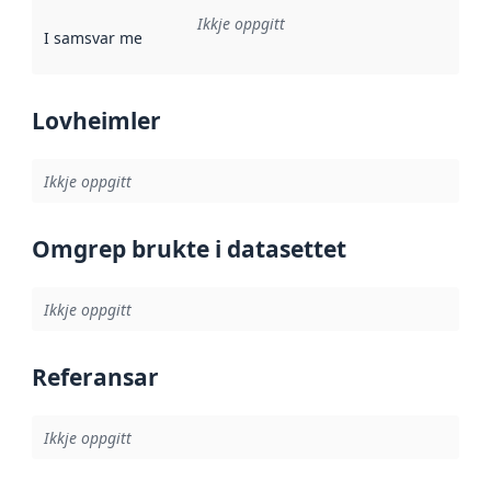
Ikkje oppgitt
I samsvar med
:
Referanse til ei implementeringsregel eller an
Lovheimler
Ikkje oppgitt
Omgrep brukte i datasettet
Ikkje oppgitt
Referansar
Ikkje oppgitt