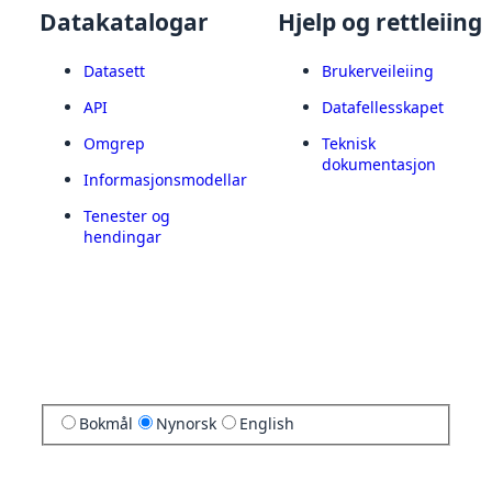
Datakatalogar
Hjelp og rettleiing
Datasett
Brukerveileiing
API
Datafellesskapet
Omgrep
Teknisk
dokumentasjon
Informasjonsmodellar
Tenester og
hendingar
Bokmål
Nynorsk
English