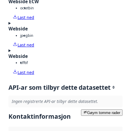
Webside ECW
octet
bin
Last ned
Webside
jpeg
bin
Last ned
Webside
tiff
tif
Last ned
API-ar som tilbyr dette datasettet
0
Ingen registrerte API-ar tilbyr dette datasettet.
Gøym tomme rader
Kontaktinformasjon