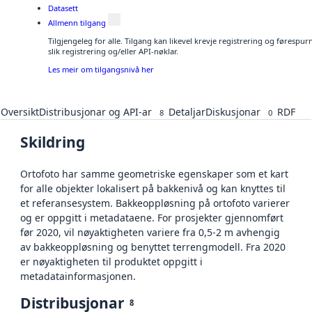
Datasett
Allmenn tilgang
Tilgjengeleg for alle. Tilgang kan likevel krevje registrering og føresp
slik registrering og/eller API-nøklar.
Les meir om tilgangsnivå her
Oversikt
Distribusjonar og API-ar
Detaljar
Diskusjonar
RDF
8
0
Skildring
Ortofoto har samme geometriske egenskaper som et kart
for alle objekter lokalisert på bakkenivå og kan knyttes til
et referansesystem. Bakkeoppløsning på ortofoto varierer
og er oppgitt i metadataene. For prosjekter gjennomført
før 2020, vil nøyaktigheten variere fra 0,5-2 m avhengig
av bakkeoppløsning og benyttet terrengmodell. Fra 2020
er nøyaktigheten til produktet oppgitt i
metadatainformasjonen.
Distribusjonar
8