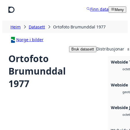
Hopp til hovudinnhald
Finn data
Meny
Heim
Datasett
Ortofoto Brumunddal 1977
Norge i bilder
Distribusjonar
Bruk datasett
8
Ortofoto
Webside T
Brumunddal
octet
1977
Webside
geoti
Webside 
octet