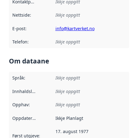
Kontaktpunkt
:
Ikkje oppgitt
Nettside
:
Ikkje oppgitt
E-post
:
info@kartverket.no
Telefon
:
Ikkje oppgitt
Om dataane
Språk
:
Ikkje oppgitt
Innhaldsleverandørar
Ikkje oppgitt
:
Opphav
:
Ikkje oppgitt
Oppdateringsfrekvens
Ikkje Planlagt
:
17. august 1977
Først utgjeve
:
Denne datoen seier når dataa i dette datasettet 