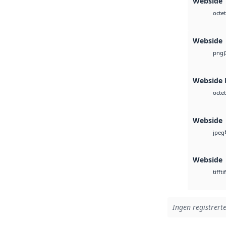
Webside 
octet
Webside
png
Webside
octet
Webside
jpeg
Webside
tif
tiff
Ingen registrerte