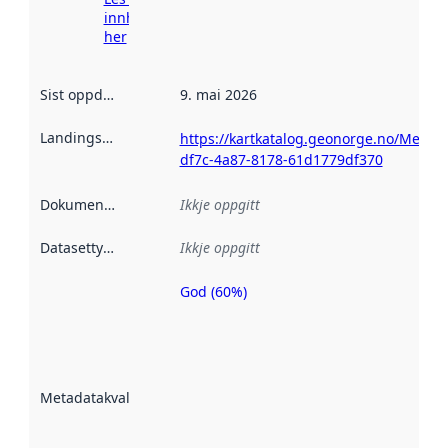
innhenting
her
Sist oppdatert
:
9. mai 2026
Landingsside
:
https://kartkatalog.geonorge.no/Metad
df7c-4a87-8178-61d1779df370
Dokumentasjon
:
Ikkje oppgitt
Datasettype
:
Ikkje oppgitt
God (60%)
Metadatakvalitet
er ein indikator
på kor godt
datasettene er
beskrive ved
Metadatakvalitet
:
hjelp av
metadata.