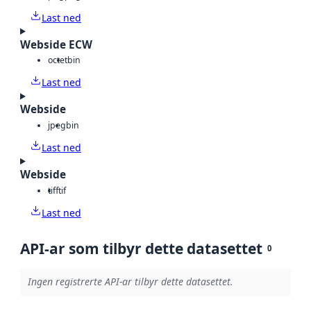
Last ned
Webside ECW
octet
bin
Last ned
Webside
jpeg
bin
Last ned
Webside
tiff
tif
Last ned
API-ar som tilbyr dette datasettet
0
Ingen registrerte API-ar tilbyr dette datasettet.