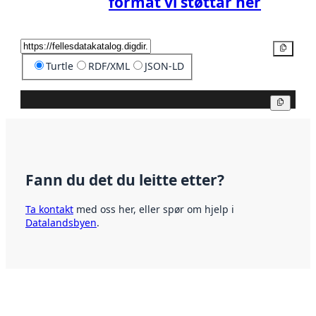
format vi støttar her
Kopier
Turtle
RDF/XML
JSON-LD
Kopier
Fann du det du leitte etter?
Ta kontakt
med oss her, eller spør om hjelp i
Datalandsbyen
.