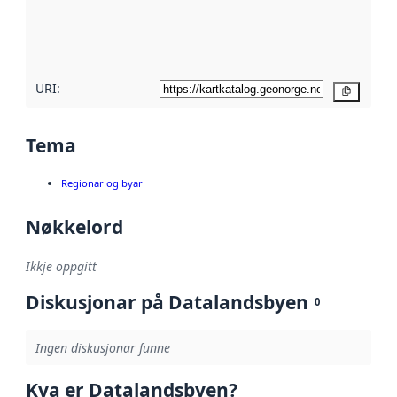
Les meir om
metadatakvalitet
her
URI:
Kopier
Tema
Regionar og byar
Nøkkelord
Ikkje oppgitt
Diskusjonar på Datalandsbyen
0
Ingen diskusjonar funne
Kva er Datalandsbyen?