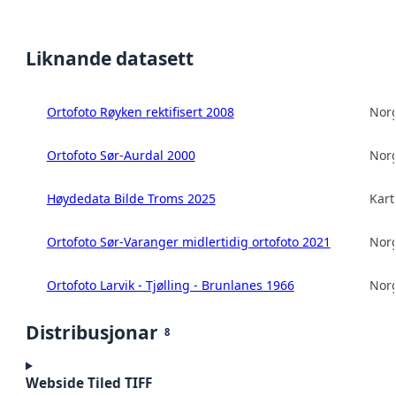
Liknande datasett
Ortofoto Røyken rektifisert 2008
Norg
Ortofoto Sør-Aurdal 2000
Norg
Høydedata Bilde Troms 2025
Kart
Ortofoto Sør-Varanger midlertidig ortofoto 2021
Norg
Ortofoto Larvik - Tjølling - Brunlanes 1966
Norg
Distribusjonar
8
Webside Tiled TIFF