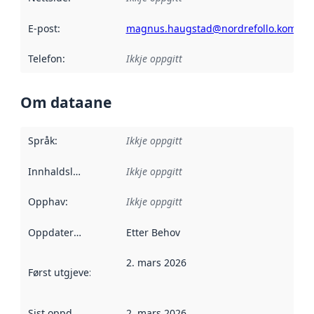
E-post
:
magnus.haugstad@nordrefollo.kommu
Telefon
:
Ikkje oppgitt
Om dataane
Språk
:
Ikkje oppgitt
Innhaldsleverandørar
Ikkje oppgitt
:
Opphav
:
Ikkje oppgitt
Oppdateringsfrekvens
Etter Behov
:
2. mars 2026
Først utgjeve
:
Denne datoen seier når dataa i dette datasettet 
Sist oppdatert
:
2. mars 2026