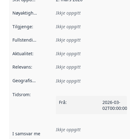
Nøyaktigheit
:
Ikkje oppgitt
Tilgjenge
:
Ikkje oppgitt
Fullstendigheit
:
Ikkje oppgitt
Aktualitet
:
Ikkje oppgitt
Relevans
:
Ikkje oppgitt
Geografisk område
:
Ikkje oppgitt
Tidsrom
:
Frå
:
2026-03-
02T00:00:00Z
Ikkje oppgitt
I samsvar med
:
Referanse til ei implementeringsregel eller an