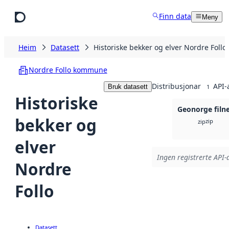
Hopp til hovudinnhald
Finn data
Meny
Heim
Datasett
Historiske bekker og elver Nordre Follo
Nordre Follo kommune
Distribusjonar
API-
Bruk datasett
1
Historiske
Geonorge filn
bekker og
zip
zip
elver
Ingen registrerte API-a
Nordre
Follo
Datasett