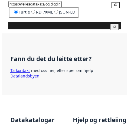
Kopier
Turtle
RDF/XML
JSON-LD
Kopier
Fann du det du leitte etter?
Ta kontakt
med oss her, eller spør om hjelp i
Datalandsbyen
.
Datakatalogar
Hjelp og rettleiing