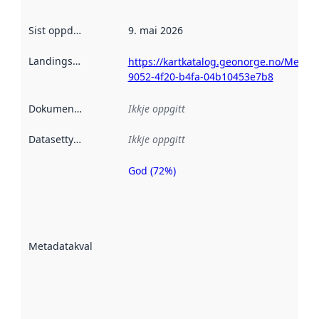
Sist oppdatert
:
9. mai 2026
Landingsside
:
https://kartkatalog.geonorge.no/Metada
9052-4f20-b4fa-04b10453e7b8
Dokumentasjon
:
Ikkje oppgitt
Datasettype
:
Ikkje oppgitt
God (72%)
Metadatakvalitet
er ein indikator
på kor godt
datasettene er
beskrive ved
Metadatakvalitet
:
hjelp av
metadata.
Les meir om
metadatakvalitet
her