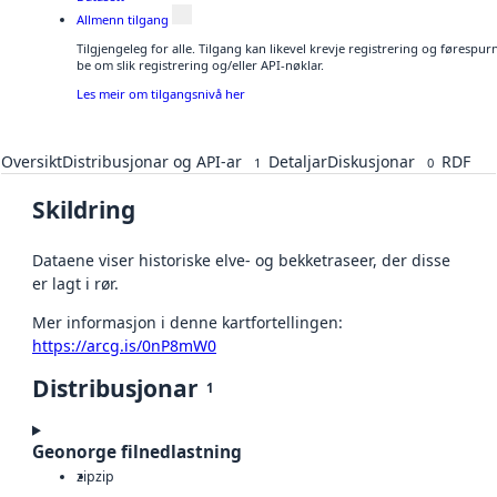
Allmenn tilgang
Tilgjengeleg for alle. Tilgang kan likevel krevje registrering og førespu
be om slik registrering og/eller API-nøklar.
Les meir om tilgangsnivå her
Oversikt
Distribusjonar og API-ar
Detaljar
Diskusjonar
RDF
1
0
Skildring
Dataene viser historiske elve- og bekketraseer, der disse
er lagt i rør.
Mer informasjon i denne kartfortellingen:
https://arcg.is/0nP8mW0
Distribusjonar
1
Geonorge filnedlastning
zip
zip