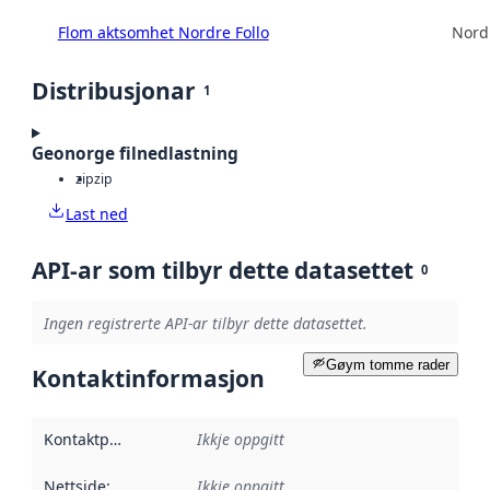
Flom aktsomhet Nordre Follo
Nord
Distribusjonar
1
Geonorge filnedlastning
zip
zip
Last ned
API-ar som tilbyr dette datasettet
0
Ingen registrerte API-ar tilbyr dette datasettet.
Gøym tomme rader
Kontaktinformasjon
Kontaktpunkt
:
Ikkje oppgitt
Nettside
:
Ikkje oppgitt