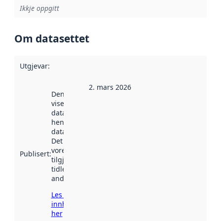
Ikkje oppgitt
Om datasettet
Utgjevar
:
2. mars 2026
Denne datoen
viser når
datasettet vart
henta inn av
data.norge.no.
Det kan ha
vore
Publisert
:
tilgjengeleg
tidlegare
andre stader.
Les meir om
innhenting
her