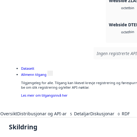
Webside ZLA
bin
octet
Webside DTE
bin
octet
Ingen registrerte API
Datasett
Allmenn tilgang
Tilgjengeleg for alle. Tilgang kan likevel krevje registrering og førespu
be om slik registrering og/eller API-nøklar.
Les meir om tilgangsnivå her
Oversikt
Distribusjonar og API-ar
Detaljar
Diskusjonar
RDF
5
0
Skildring