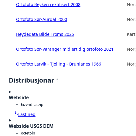
Ortofoto Røyken rektifisert 2008
Norg
Ortofoto Sør-Aurdal 2000
Norg
Høydedata Bilde Troms 2025
Kart
Ortofoto Sør-Varanger midlertidig ortofoto 2021
Norg
Ortofoto Larvik - Tjølling - Brunlanes 1966
Norg
Distribusjonar
5
Webside
laz
vnd.laszip
Last ned
Webside USGS DEM
octet
bin