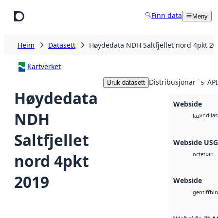
Hopp til hovudinnhald
Finn data
Meny
Heim
Datasett
Høydedata NDH Saltfjellet nord 4pkt 2
Kartverket
Distribusjonar
API
Bruk datasett
5
Høydedata
Webside
NDH
vnd.las
laz
Saltfjellet
Webside US
bin
nord 4pkt
octet
2019
Webside
bin
geotiff