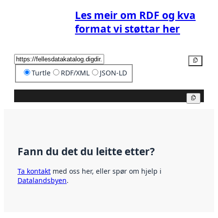
Les meir om RDF og kva
format vi støttar her
Kopier
Turtle
RDF/XML
JSON-LD
Kopier
Fann du det du leitte etter?
Ta kontakt
med oss her, eller spør om hjelp i
Datalandsbyen
.