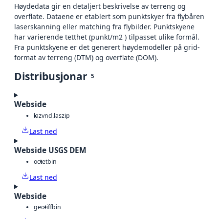
Høydedata gir en detaljert beskrivelse av terreng og
overflate. Dataene er etablert som punktskyer fra flybåren
laserskanning eller matching fra flybilder. Punktskyene
har varierende tetthet (punkt/m2 ) tilpasset ulike formål.
Fra punktskyene er det generert høydemodeller på grid-
format av terreng (DTM) og overflate (DOM).
Distribusjonar
5
Webside
laz
vnd.laszip
Last ned
Webside USGS DEM
octet
bin
Last ned
Webside
geotiff
bin