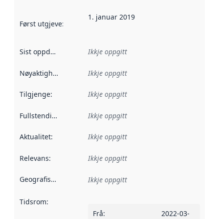
1. januar 2019
Først utgjeve
:
Denne datoen seier når dataa i dette datasettet 
Sist oppdatert
:
Ikkje oppgitt
Nøyaktigheit
:
Ikkje oppgitt
Tilgjenge
:
Ikkje oppgitt
Fullstendigheit
:
Ikkje oppgitt
Aktualitet
:
Ikkje oppgitt
Relevans
:
Ikkje oppgitt
Geografisk område
:
Ikkje oppgitt
Tidsrom
:
Frå
:
2022-03-