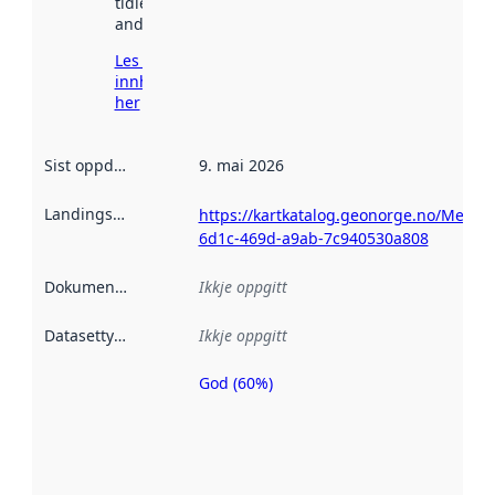
tidlegare
andre stader.
Les meir om
innhenting
her
Sist oppdatert
:
9. mai 2026
Landingsside
:
https://kartkatalog.geonorge.no/Metad
6d1c-469d-a9ab-7c940530a808
Dokumentasjon
:
Ikkje oppgitt
Datasettype
:
Ikkje oppgitt
God (60%)
Metadatakvalitet
er ein indikator
på kor godt
datasettene er
beskrive ved