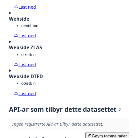
Last ned
Webside
geotiff
bin
Last ned
Webside ZLAS
octet
bin
Last ned
Webside DTED
octet
bin
Last ned
API-ar som tilbyr dette datasettet
0
Ingen registrerte API-ar tilbyr dette datasettet.
Gøym tomme rader