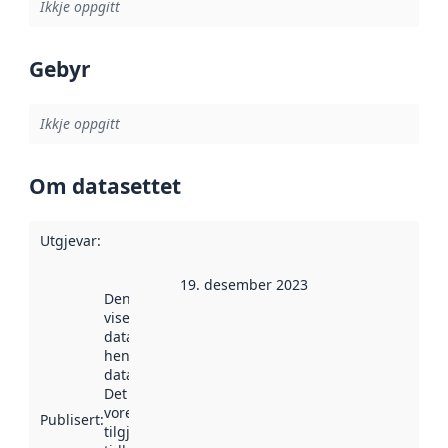
Ikkje oppgitt
Gebyr
Ikkje oppgitt
Om datasettet
Utgjevar
:
19. desember 2023
Denne datoen
viser når
datasettet vart
henta inn av
data.norge.no.
Det kan ha
vore
Publisert
:
tilgjengeleg