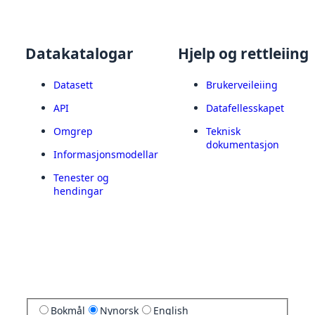
Datakatalogar
Hjelp og rettleiing
Datasett
Brukerveileiing
API
Datafellesskapet
Omgrep
Teknisk
dokumentasjon
Informasjonsmodellar
Tenester og
hendingar
Bokmål
Nynorsk
English