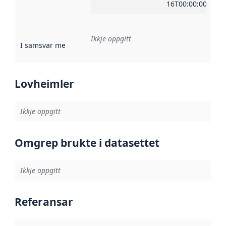
16T00:00:00Z
Ikkje oppgitt
I samsvar med
:
Referanse til ei implementeringsregel eller an
Lovheimler
Ikkje oppgitt
Omgrep brukte i datasettet
Ikkje oppgitt
Referansar