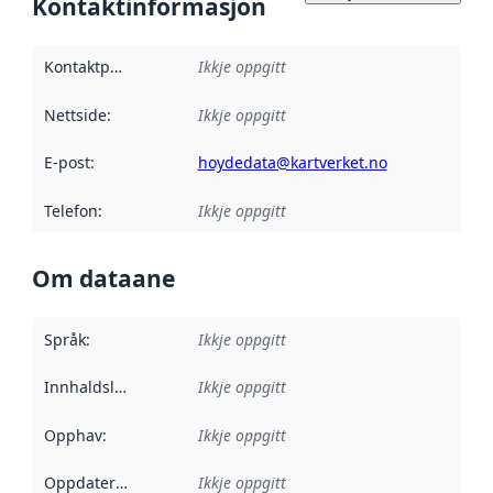
Kontaktinformasjon
Kontaktpunkt
:
Ikkje oppgitt
Nettside
:
Ikkje oppgitt
E-post
:
hoydedata@kartverket.no
Telefon
:
Ikkje oppgitt
Om dataane
Språk
:
Ikkje oppgitt
Innhaldsleverandørar
Ikkje oppgitt
:
Opphav
:
Ikkje oppgitt
Oppdateringsfrekvens
Ikkje oppgitt
: