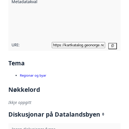
Metadatakvalitet
:
hjelp av
metadata.
Les meir om
metadatakvalitet
her
URI:
Kopier
Tema
Regionar og byar
Nøkkelord
Ikkje oppgitt
Diskusjonar på Datalandsbyen
0