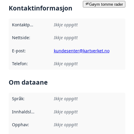
Gøym tomme rader
Kontaktinformasjon
Kontaktpunkt
:
Ikkje oppgitt
Nettside
:
Ikkje oppgitt
E-post
:
kundesenter@kartverket.no
Telefon
:
Ikkje oppgitt
Om dataane
Språk
:
Ikkje oppgitt
Innhaldsleverandørar
Ikkje oppgitt
:
Opphav
:
Ikkje oppgitt