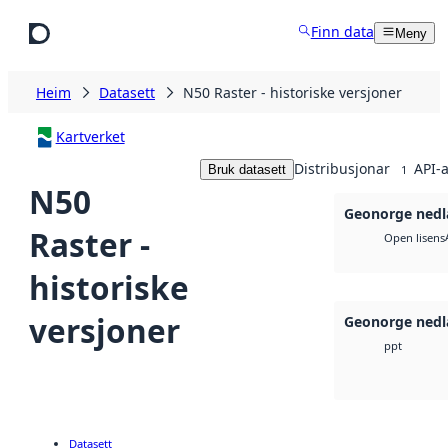
Hopp til hovudinnhald
Finn data
Meny
Heim
Datasett
N50 Raster - historiske versjoner
Kartverket
Distribusjonar
API-a
Bruk datasett
1
N50
Geonorge nedl
Raster -
Open lisens
historiske
versjoner
Geonorge nedl
ppt
Datasett