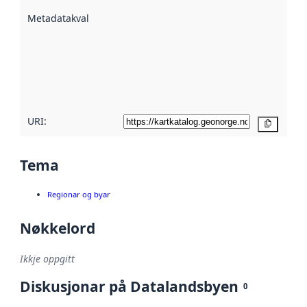
beskrive ved
Metadatakvalitet
:
hjelp av
metadata.
Les meir om
metadatakvalitet
her
URI:
Kopier
Tema
Regionar og byar
Nøkkelord
Ikkje oppgitt
Diskusjonar på Datalandsbyen
0