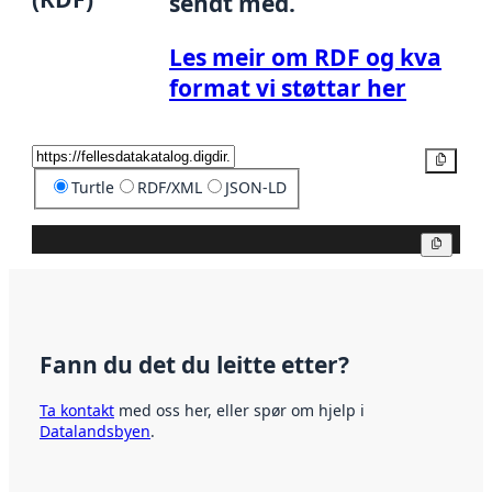
sendt med.
Les meir om RDF og kva
format vi støttar her
Kopier
Turtle
RDF/XML
JSON-LD
Kopier
Fann du det du leitte etter?
Ta kontakt
med oss her, eller spør om hjelp i
Datalandsbyen
.