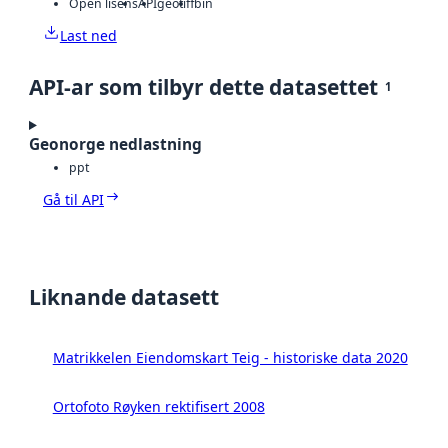
Open lisens
API
geotiff
bin
Last ned
API-ar som tilbyr dette datasettet
1
Geonorge nedlastning
ppt
Gå til API
Liknande datasett
Matrikkelen Eiendomskart Teig - historiske data 2020
Ortofoto Røyken rektifisert 2008