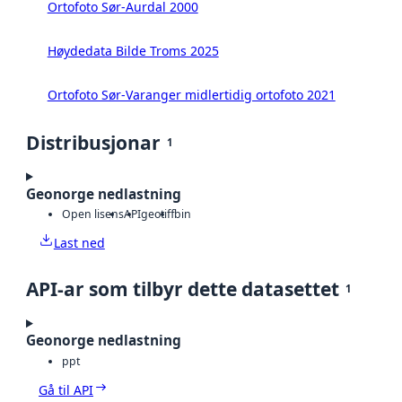
Ortofoto Sør-Aurdal 2000
Høydedata Bilde Troms 2025
Ortofoto Sør-Varanger midlertidig ortofoto 2021
Distribusjonar
1
Geonorge nedlastning
Open lisens
API
geotiff
bin
Last ned
API-ar som tilbyr dette datasettet
1
Geonorge nedlastning
ppt
Gå til API