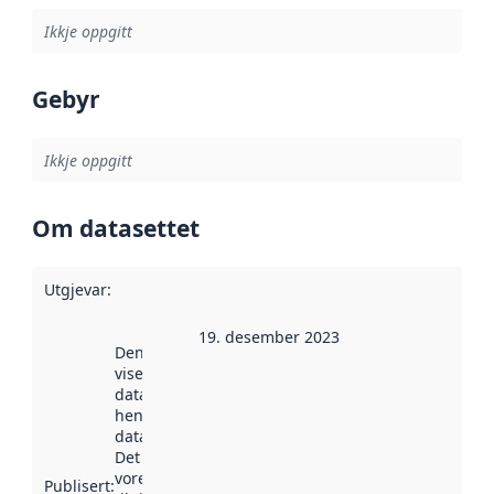
Ikkje oppgitt
Gebyr
Ikkje oppgitt
Om datasettet
Utgjevar
:
19. desember 2023
Denne datoen
viser når
datasettet vart
henta inn av
data.norge.no.
Det kan ha
vore
Publisert
: