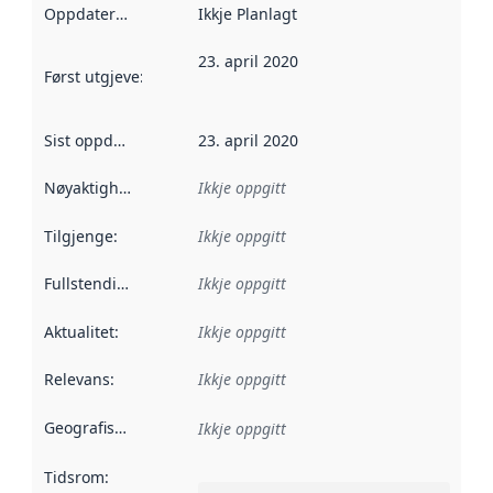
Oppdateringsfrekvens
Ikkje Planlagt
:
23. april 2020
Først utgjeve
:
Denne datoen seier når dataa i dette datasettet 
Sist oppdatert
:
23. april 2020
Nøyaktigheit
:
Ikkje oppgitt
Tilgjenge
:
Ikkje oppgitt
Fullstendigheit
:
Ikkje oppgitt
Aktualitet
:
Ikkje oppgitt
Relevans
:
Ikkje oppgitt
Geografisk område
:
Ikkje oppgitt
Tidsrom
: