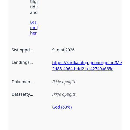
tilgjengeleg
tidlegare
andre stader.
Les meir om
innhenting
her
Sist oppdatert
:
9. mai 2026
Landingsside
:
https://kartkatalog.geonorge.no/Metad
2d88-4964-bdd2-a142749a665c
Dokumentasjon
:
Ikkje oppgitt
Datasettype
:
Ikkje oppgitt
God (63%)
Metadatakvalitet
er ein indikator
på kor godt
datasettene er