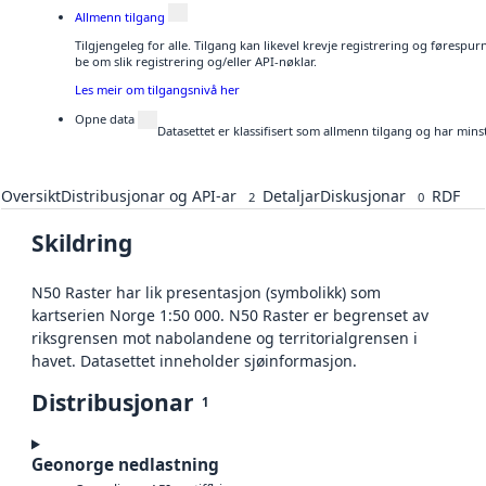
Allmenn tilgang
Tilgjengeleg for alle. Tilgang kan likevel krevje registrering og førespu
be om slik registrering og/eller API-nøklar.
Les meir om tilgangsnivå her
Opne data
Datasettet er klassifisert som allmenn tilgang og har mins
Oversikt
Distribusjonar og API-ar
Detaljar
Diskusjonar
RDF
2
0
Skildring
N50 Raster har lik presentasjon (symbolikk) som
kartserien Norge 1:50 000. N50 Raster er begrenset av
riksgrensen mot nabolandene og territorialgrensen i
havet. Datasettet inneholder sjøinformasjon.
Distribusjonar
1
Geonorge nedlastning