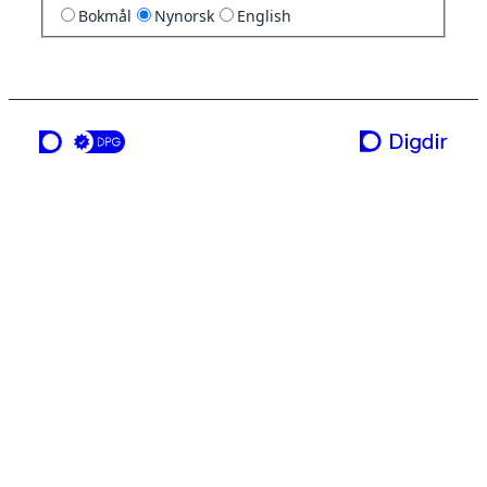
Bokmål
Nynorsk
English
ei teneste frå