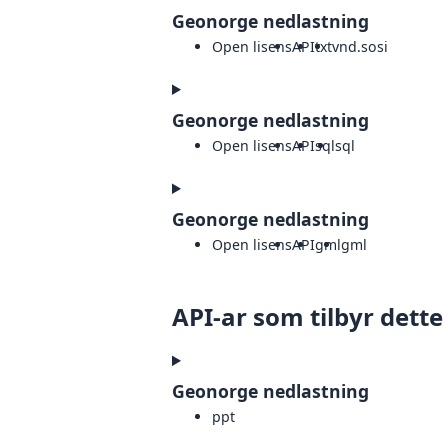
Geonorge nedlastning
Open lisens
API
txt
vnd.sosi
Geonorge nedlastning
Open lisens
API
sql
sql
Geonorge nedlastning
Open lisens
API
gml
gml
API-ar som tilbyr dette
Geonorge nedlastning
ppt