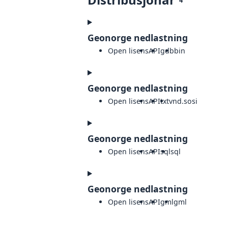
Geonorge nedlastning
Open lisens
API
gdb
bin
Geonorge nedlastning
Open lisens
API
txt
vnd.sosi
Geonorge nedlastning
Open lisens
API
sql
sql
Geonorge nedlastning
Open lisens
API
gml
gml