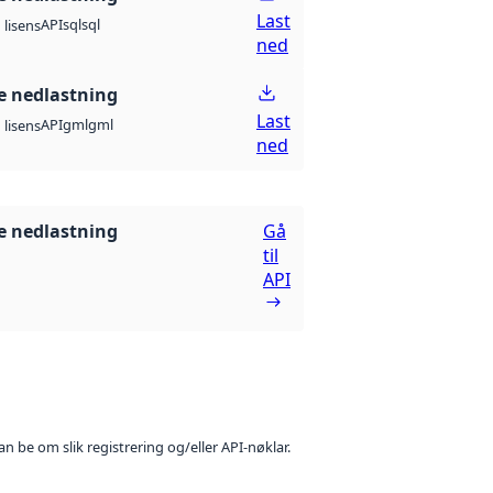
Last
API
sql
sql
lisens
ned
 nedlastning
Last
API
gml
gml
lisens
ned
 nedlastning
Gå
til
API
n be om slik registrering og/eller API-nøklar.