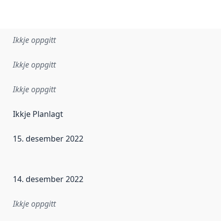
Ikkje oppgitt
Ikkje oppgitt
Ikkje oppgitt
Ikkje Planlagt
15. desember 2022
r dataa i dette datasettet først blei utgitt. Det kan ha skje
14. desember 2022
Ikkje oppgitt