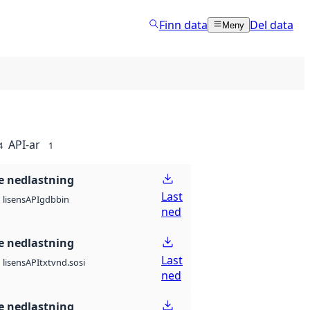
Finn data
Del data
Meny
API-ar
4
1
 nedlastning
Last
API
gdb
bin
lisens
ned
 nedlastning
Last
API
txt
vnd.sosi
lisens
ned
 nedlastning