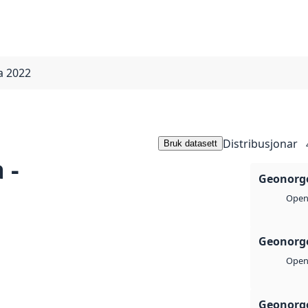
a 2022
Distribusjonar
Bruk datasett
 -
Geonorge
Open 
Geonorge
Open 
Geonorge