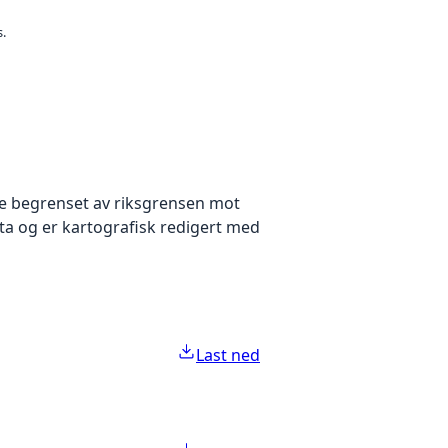
s.
rge begrenset av riksgrensen mot
ta og er kartografisk redigert med
Last ned