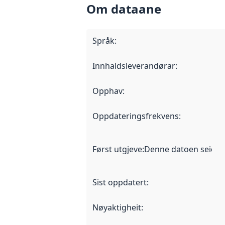
Om dataane
Språk
:
Innhaldsleverandørar
:
Opphav
:
Oppdateringsfrekvens
:
Først utgjeve
:
Denne datoen seier nå
Sist oppdatert
:
Nøyaktigheit
: