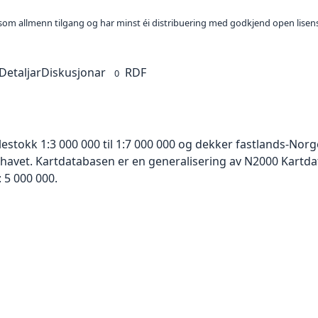
t som allmenn tilgang og har minst éi distribuering med godkjend open lisen
Detaljar
Diskusjonar
RDF
0
lestokk 1:3 000 000 til 1:7 000 000 og dekker fastlands-No
 havet. Kartdatabasen er en generalisering av N2000 Kartda
 5 000 000.