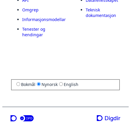
API
Datafellesskapet
Omgrep
Teknisk
dokumentasjon
Informasjonsmodellar
Tenester og
hendingar
Bokmål
Nynorsk
English
ei teneste frå