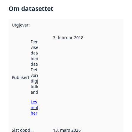
Om datasettet
Utgjevar
:
3. februar 2018
Denne datoen
viser når
datasettet vart
henta inn av
data.norge.no.
Det kan ha
vore
Publisert
:
tilgjengeleg
tidlegare
andre stader.
Les meir om
innhenting
her
Sist oppdatert
:
13. mars 2026