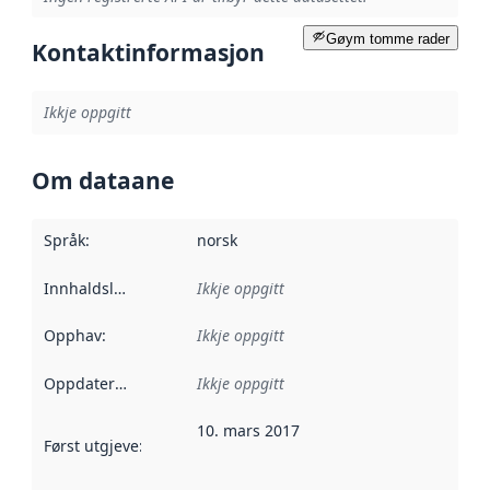
Gøym tomme rader
Kontaktinformasjon
Ikkje oppgitt
Om dataane
Språk
:
norsk
Innhaldsleverandørar
Ikkje oppgitt
:
Opphav
:
Ikkje oppgitt
Oppdateringsfrekvens
Ikkje oppgitt
:
10. mars 2017
Først utgjeve
:
Denne datoen seier når dataa i dette datasettet 