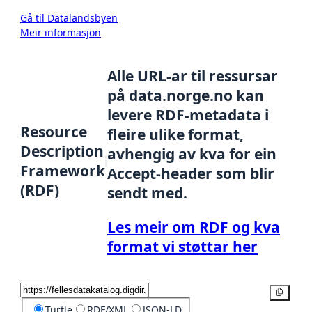
Gå til Datalandsbyen
Meir informasjon
Alle URL-ar til ressursar
på data.norge.no kan
levere RDF-metadata i
Resource
fleire ulike format,
Description
avhengig av kva for ein
Framework
Accept-header som blir
(RDF)
sendt med.
Les meir om RDF og kva
format vi støttar her
Kopier
Turtle
RDF/XML
JSON-LD