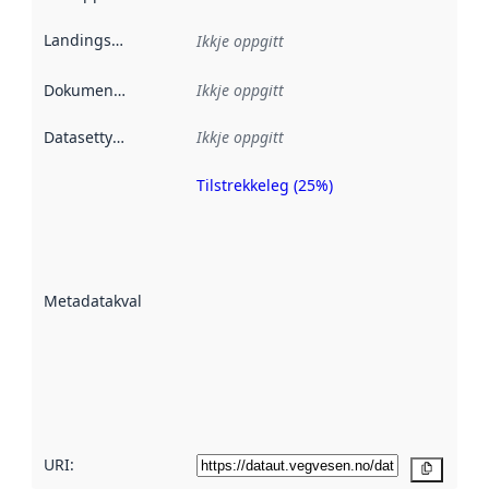
Landingsside
:
Ikkje oppgitt
Dokumentasjon
:
Ikkje oppgitt
Datasettype
:
Ikkje oppgitt
Tilstrekkeleg (25%)
Metadatakvalitet
er ein indikator
på kor godt
datasettene er
beskrive ved
Metadatakvalitet
:
hjelp av
metadata.
Les meir om
metadatakvalitet
her
URI:
Kopier