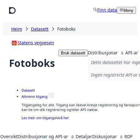
Hopp til hovudinnhald
Finn data
Meny
Heim
Datasett
Fotoboks
Statens vegvesen
Distribusjonar
API-ar
Bruk datasett
0
Fotoboks
Dette datasettet har inge
Ingen registrerte API-ar 
Datasett
Allmenn tilgang
Tilgjengeleg for alle. Tilgang kan likevel krevje registrering og førespu
kan be om slik registrering og/eller API-nøklar.
Les meir om tilgangsnivå her
Oversikt
Distribusjonar og API-ar
Detaljar
Diskusjonar
RDF
0
0