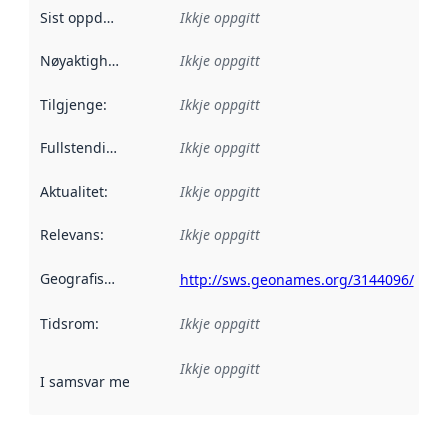
Sist oppdatert
:
Ikkje oppgitt
Nøyaktigheit
:
Ikkje oppgitt
Tilgjenge
:
Ikkje oppgitt
Fullstendigheit
:
Ikkje oppgitt
Aktualitet
:
Ikkje oppgitt
Relevans
:
Ikkje oppgitt
Geografisk område
:
http://sws.geonames.org/3144096/
Tidsrom
:
Ikkje oppgitt
Ikkje oppgitt
I samsvar med
:
Referanse til ei implementeringsregel eller an