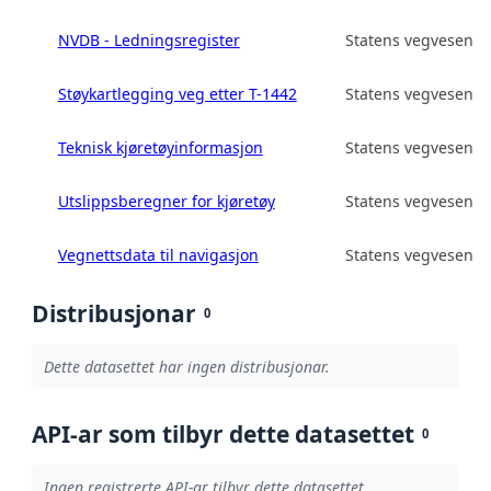
NVDB - Ledningsregister
Statens vegvesen
Støykartlegging veg etter T-1442
Statens vegvesen
Teknisk kjøretøyinformasjon
Statens vegvesen
Utslippsberegner for kjøretøy
Statens vegvesen
Vegnettsdata til navigasjon
Statens vegvesen
Distribusjonar
0
Dette datasettet har ingen distribusjonar.
API-ar som tilbyr dette datasettet
0
Ingen registrerte API-ar tilbyr dette datasettet.