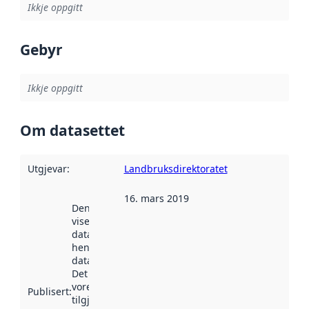
Ikkje oppgitt
Gebyr
Ikkje oppgitt
Om datasettet
Utgjevar
:
Landbruksdirektoratet
16. mars 2019
Denne datoen
viser når
datasettet vart
henta inn av
data.norge.no.
Det kan ha
vore
Publisert
:
tilgjengeleg