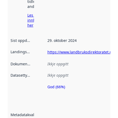
tidlegare
andre stader.
Les meir om
innhenting
her
Sist oppdatert
:
29. oktober 2024
Landingsside
:
https://www.landbruksdirektoratet.no/n
Dokumentasjon
:
Ikkje oppgitt
Datasettype
:
Ikkje oppgitt
God (66%)
Metadatakvalitet
er ein indikator
på kor godt
datasettene er
beskrive ved
Metadatakvalitet
:
hjelp av