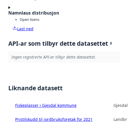
Namnlaus distribusjon
Open lisens
Last ned
API-ar som tilbyr dette datasettet
0
Ingen registrerte API-ar tilbyr dette datasettet.
Liknande datasett
Fiskeplasser i Gjesdal kommune
Gjesda
Pristilskudd til jordbruksforetak for 2021
Landbru