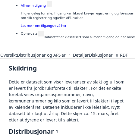
Allmenn tilgang
Tilgjengeleg for alle. Tilgang kan likevel krevje registrering og føresp
om slik registrering og/eller API-nøklar.
Les meir om tilgangsnivå her
Opne data
Datasettet er klassifisert som allmenn tilgang og har mins
Oversikt
Distribusjonar og API-ar
Detaljar
Diskusjonar
RDF
1
0
Skildring
Dette er datasett som viser leveranser av slakt og ull som
er levert fra jordbruksforetak til slakteri. For det enkelte
foretak vises organisasjonsnummer, navn,
kommunenummer og kilo som er levert til slakteri i løpet
av kalenderåret. Dataene inkluderer ikke leieslakt. Nytt
datasett blir lagt ut årlig. Dette skjer ca. 15. mars, året
etter at dyrene er levert til slakteri.
Distribusjonar
1