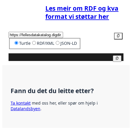
Les meir om RDF og kva
format vi støttar her
Kopier
Turtle
RDF/XML
JSON-LD
Kopier
Fann du det du leitte etter?
Ta kontakt
med oss her, eller spør om hjelp i
Datalandsbyen
.