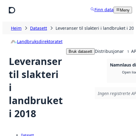
Hopp til hovudinnhald
Finn data
Meny
Heim
Datasett
Leveranser til slakteri i landbruket i 20
Landbruksdirektoratet
Distribusjonar
AP
Bruk datasett
1
Leveranser
Namnlaus di
til slakteri
Open lis
i
Ingen registrerte AP
landbruket
i 2018
Datasett