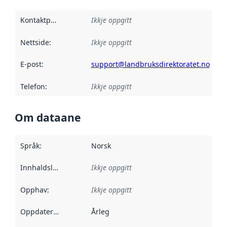
Kontaktpunkt
:
Ikkje oppgitt
Nettside
:
Ikkje oppgitt
E-post
:
support@landbruksdirektoratet.no
Telefon
:
Ikkje oppgitt
Om dataane
Språk
:
Norsk
Innhaldsleverandørar
Ikkje oppgitt
:
Opphav
:
Ikkje oppgitt
Oppdateringsfrekvens
Årleg
: