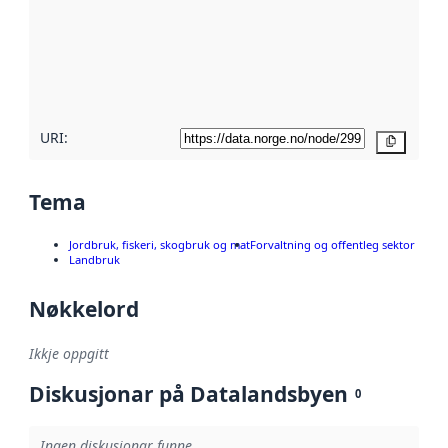
metadata.
Les meir om
metadatakvalitet
her
URI:
Kopier
Tema
Jordbruk, fiskeri, skogbruk og mat
Forvaltning og offentleg sektor
Landbruk
Nøkkelord
Ikkje oppgitt
Diskusjonar på Datalandsbyen
0
Ingen diskusjonar funne