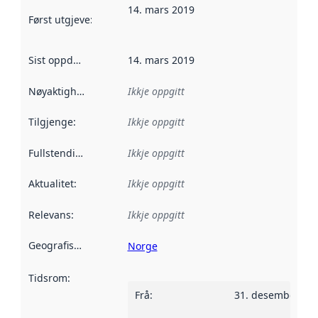
14. mars 2019
Først utgjeve
:
Denne datoen seier når dataa i dette datasettet 
Sist oppdatert
:
14. mars 2019
Nøyaktigheit
:
Ikkje oppgitt
Tilgjenge
:
Ikkje oppgitt
Fullstendigheit
:
Ikkje oppgitt
Aktualitet
:
Ikkje oppgitt
Relevans
:
Ikkje oppgitt
Geografisk område
:
Norge
Tidsrom
:
Frå
:
31. desember 20