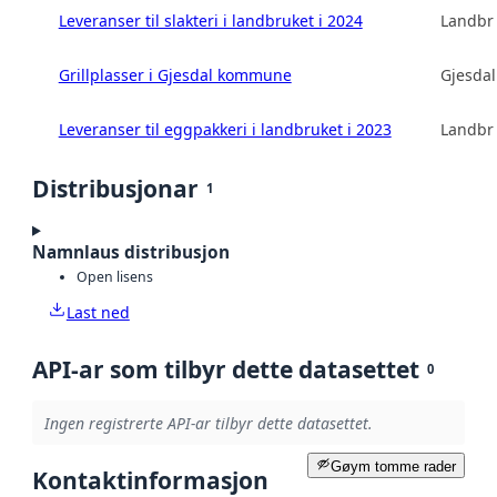
Leveranser til slakteri i landbruket i 2024
Landbru
Grillplasser i Gjesdal kommune
Gjesda
Leveranser til eggpakkeri i landbruket i 2023
Landbru
Distribusjonar
1
Namnlaus distribusjon
Open lisens
Last ned
API-ar som tilbyr dette datasettet
0
Ingen registrerte API-ar tilbyr dette datasettet.
Gøym tomme rader
Kontaktinformasjon