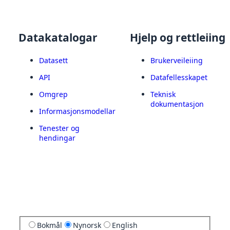
Datakatalogar
Hjelp og rettleiing
Datasett
Brukerveileiing
API
Datafellesskapet
Omgrep
Teknisk
dokumentasjon
Informasjonsmodellar
Tenester og
hendingar
Bokmål
Nynorsk
English