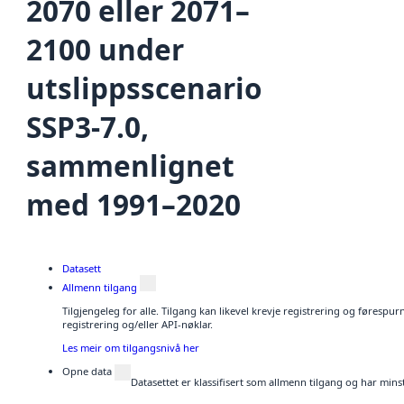
2070 eller 2071–
2100 under
utslippsscenario
SSP3-7.0,
sammenlignet
med 1991–2020
Datasett
Allmenn tilgang
Tilgjengeleg for alle. Tilgang kan likevel krevje registrering og førespu
registrering og/eller API-nøklar.
Les meir om tilgangsnivå her
Opne data
Datasettet er klassifisert som allmenn tilgang og har mins