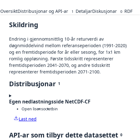
Oversikt
Distribusjonar og API-ar
Detaljar
Diskusjonar
RDF
1
0
Skildring
Endring i gjennomsnittlig 10-år returverdi av
døgnmiddelvind mellom referanseperioden (1991-2020)
og en fremtidsperiode for år eller sesong, for 1x1 km
romlig oppløsning. Første tidsskritt representerer
fremtidsperioden 2041-2070, og andre tidsskritt
representerer fremtidsperioden 2071-2100.
Distribusjonar
1
Egen nedlastningsside NetCDF-CF
Open lisens
octet
bin
Last ned
API-ar som tilbyr dette datasettet
0