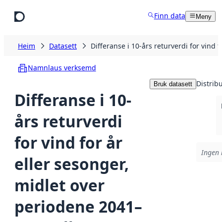
Hopp til hovudinnhald
Finn data
Meny
Heim
Datasett
Differanse i 10-års returverdi for vin
Namnlaus verksemd
Distrib
Bruk datasett
Differanse i 10-
års returverdi
for vind for år
Ingen 
eller sesonger,
midlet over
periodene 2041–