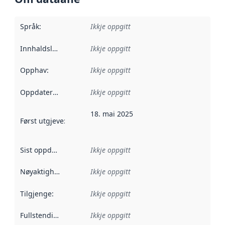
Språk
:
Ikkje oppgitt
Innhaldsleverandørar
Ikkje oppgitt
:
Opphav
:
Ikkje oppgitt
Oppdateringsfrekvens
Ikkje oppgitt
:
18. mai 2025
Først utgjeve
:
Denne datoen seier når dataa i dette datasettet 
Sist oppdatert
:
Ikkje oppgitt
Nøyaktigheit
:
Ikkje oppgitt
Tilgjenge
:
Ikkje oppgitt
Fullstendigheit
:
Ikkje oppgitt