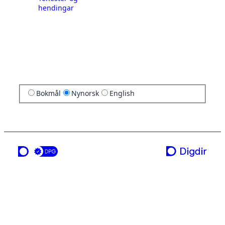
hendingar
Bokmål
Nynorsk
English
ei teneste frå