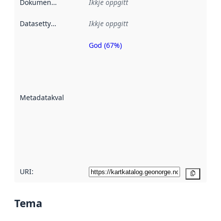
Dokumentasjon
:
Ikkje oppgitt
Datasettype
:
Ikkje oppgitt
God (67%)
Metadatakvalitet
er ein indikator
på kor godt
datasettene er
beskrive ved
Metadatakvalitet
:
hjelp av
metadata.
Les meir om
metadatakvalitet
her
URI:
Kopier
Tema