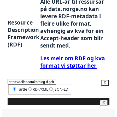
Alle URL-ar til ressursar
på data.norge.no kan
levere RDF-metadata i
Resource
fleire ulike format,
Description
avhengig av kva for ein
Framework
Accept-header som blir
(RDF)
sendt med.
Les meir om RDF og kva
format vi støttar her
Kopier
Turtle
RDF/XML
JSON-LD
Kopier