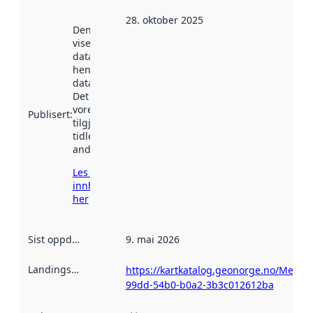
28. oktober 2025
Denne datoen
viser når
datasettet vart
henta inn av
data.norge.no.
Det kan ha
vore
Publisert
:
tilgjengeleg
tidlegare
andre stader.
Les meir om
innhenting
her
Sist oppdatert
:
9. mai 2026
Landingsside
:
https://kartkatalog.geonorge.no/Metad
99dd-54b0-b0a2-3b3c012612ba