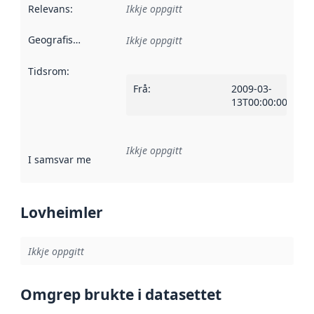
Relevans
:
Ikkje oppgitt
Geografisk område
:
Ikkje oppgitt
Tidsrom
:
Frå
:
2009-03-
13T00:00:00Z
Ikkje oppgitt
I samsvar med
:
Referanse til ei implementeringsregel eller an
Lovheimler
Ikkje oppgitt
Omgrep brukte i datasettet