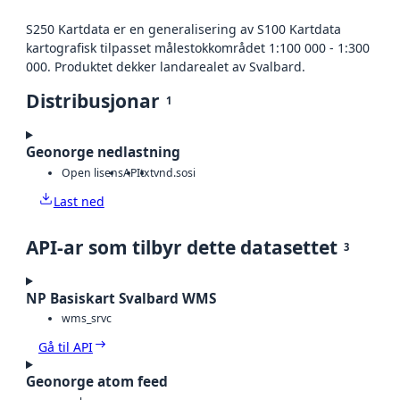
S250 Kartdata er en generalisering av S100 Kartdata
kartografisk tilpasset målestokkområdet 1:100 000 - 1:300
000. Produktet dekker landarealet av Svalbard.
Distribusjonar
1
Geonorge nedlastning
Open lisens
API
txt
vnd.sosi
Last ned
API-ar som tilbyr dette datasettet
3
NP Basiskart Svalbard WMS
wms_srvc
Gå til API
Geonorge atom feed