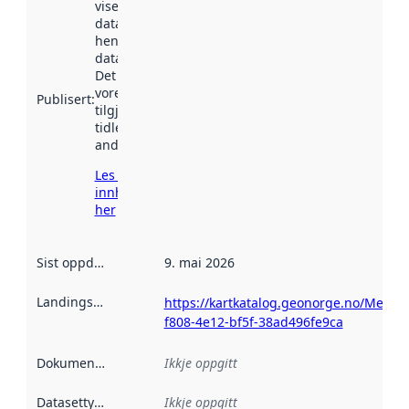
viser når
datasettet vart
henta inn av
data.norge.no.
Det kan ha
vore
Publisert
:
tilgjengeleg
tidlegare
andre stader.
Les meir om
innhenting
her
Sist oppdatert
:
9. mai 2026
Landingsside
:
https://kartkatalog.geonorge.no/Metad
f808-4e12-bf5f-38ad496fe9ca
Dokumentasjon
:
Ikkje oppgitt
Datasettype
:
Ikkje oppgitt