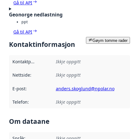
Gå til API
Geonorge nedlastning
ppt
Gå til API
Gøym tomme rader
Kontaktinformasjon
Kontaktpunkt
:
Ikkje oppgitt
Nettside
:
Ikkje oppgitt
E-post
:
anders.skoglund@npolar.no
Telefon
:
Ikkje oppgitt
Om dataane
Språk
:
Ikkje oppgitt