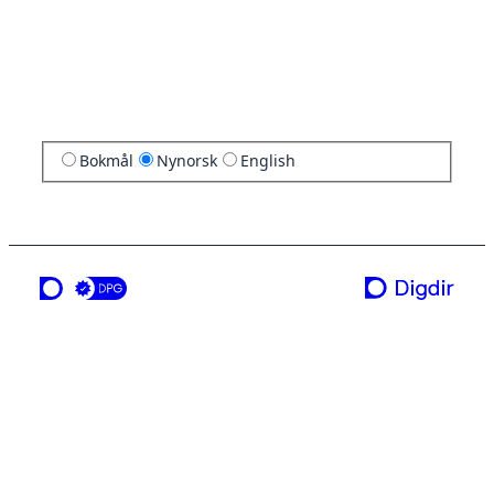
Bokmål
Nynorsk
English
ei teneste frå