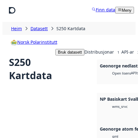
Hopp til hovudinnhald
Finn data
Meny
Heim
Datasett
S250 Kartdata
Norsk Polarinstitutt
Distribusjonar
API-ar
Bruk datasett
1
S250
Geonorge nedlast
Kartdata
API
t
Open lisens
NP Basiskart Sva
wms_srvc
Geonorge atom f
gml