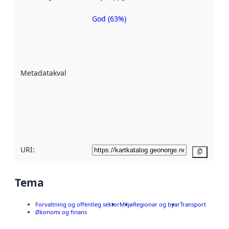
God (63%)
Metadatakvalitet
er ein indikator
på kor godt
datasettene er
beskrive ved
Metadatakvalitet
:
hjelp av
metadata.
Les meir om
metadatakvalitet
her
URI:
Kopier
Tema
Forvaltning og offentleg sektor
Miljø
Regionar og byar
Transport
Økonomi og finans