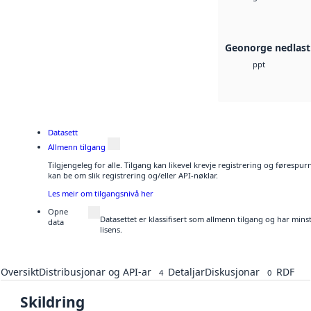
Geonorge nedlast
ppt
Datasett
Allmenn tilgang
Tilgjengeleg for alle. Tilgang kan likevel krevje registrering og førespu
kan be om slik registrering og/eller API-nøklar.
Les meir om tilgangsnivå her
Opne
Datasettet er klassifisert som allmenn tilgang og har min
data
lisens.
Oversikt
Distribusjonar og API-ar
Detaljar
Diskusjonar
RDF
4
0
Skildring