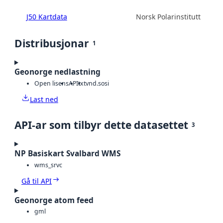
J50 Kartdata
Norsk Polarinstitutt
Distribusjonar
1
Geonorge nedlastning
Open lisens
API
txt
vnd.sosi
Last ned
API-ar som tilbyr dette datasettet
3
NP Basiskart Svalbard WMS
wms_srvc
Gå til API
Geonorge atom feed
gml