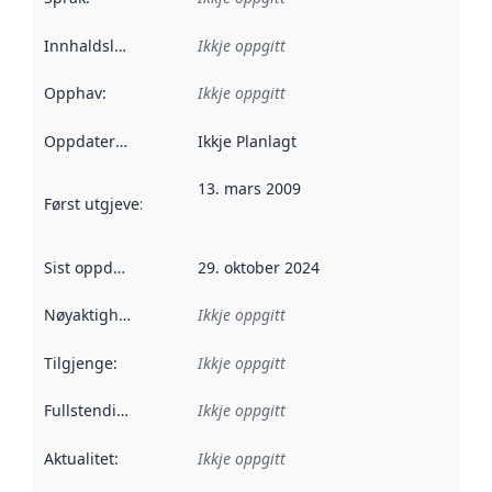
Innhaldsleverandørar
Ikkje oppgitt
:
Opphav
:
Ikkje oppgitt
Oppdateringsfrekvens
Ikkje Planlagt
:
13. mars 2009
Først utgjeve
:
Denne datoen seier når dataa i dette datasettet 
Sist oppdatert
:
29. oktober 2024
Nøyaktigheit
:
Ikkje oppgitt
Tilgjenge
:
Ikkje oppgitt
Fullstendigheit
:
Ikkje oppgitt
Aktualitet
:
Ikkje oppgitt