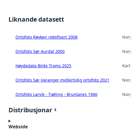
Liknande datasett
Ortofoto Røyken rektifisert 2008
Norg
Ortofoto Sør-Aurdal 2000
Norg
Høydedata Bilde Troms 2025
Kart
Ortofoto Sør-Varanger midlertidig ortofoto 2021
Norg
Ortofoto Larvik - Tjølling - Brunlanes 1966
Norg
Distribusjonar
8
Webside