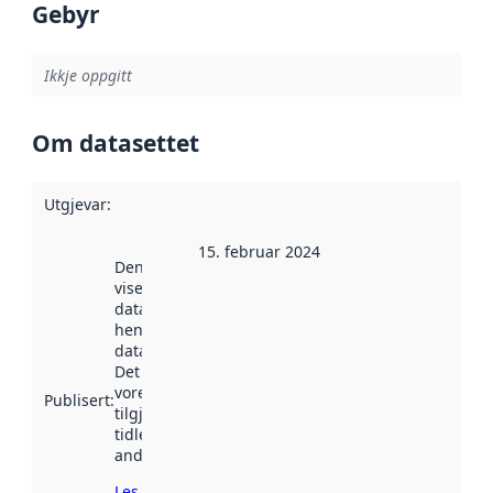
Gebyr
Ikkje oppgitt
Om datasettet
Utgjevar
:
15. februar 2024
Denne datoen
viser når
datasettet vart
henta inn av
data.norge.no.
Det kan ha
vore
Publisert
:
tilgjengeleg
tidlegare
andre stader.
Les meir om