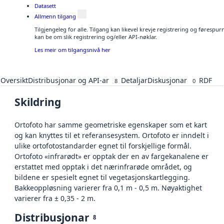
Datasett
Allmenn tilgang
Tilgjengeleg for alle. Tilgang kan likevel krevje registrering og førespu
kan be om slik registrering og/eller API-nøklar.
Les meir om tilgangsnivå her
Oversikt
Distribusjonar og API-ar
Detaljar
Diskusjonar
RDF
8
0
Skildring
Ortofoto har samme geometriske egenskaper som et kart
og kan knyttes til et referansesystem. Ortofoto er inndelt i
ulike ortofotostandarder egnet til forskjellige formål.
Ortofoto «infrarødt» er opptak der en av fargekanalene er
erstattet med opptak i det nærinfrarøde området, og
bildene er spesielt egnet til vegetasjonskartlegging.
Bakkeoppløsning varierer fra 0,1 m - 0,5 m. Nøyaktighet
varierer fra ± 0,35 - 2 m.
Distribusjonar
8