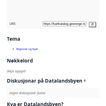
Les meir om
metadatakvalitet
her
URI:
Kopier
Tema
Regionar og byar
Nøkkelord
Ikkje oppgitt
Diskusjonar på Datalandsbyen
0
Ingen diskusjonar funne
Kva er Datalandsbyen?