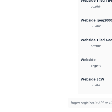
Webside Tiled TIF
bin
octet
Webside Jpeg200
bin
octet
Webside Tiled Ge
bin
octet
Webside
png
png
Webside ECW
bin
octet
Ingen registrerte API-ar ti