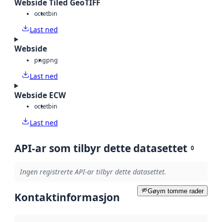
Webside Tiled GeoTIFF
octet
bin
Last ned
Webside
png
png
Last ned
Webside ECW
octet
bin
Last ned
API-ar som tilbyr dette datasettet
0
Ingen registrerte API-ar tilbyr dette datasettet.
Gøym tomme rader
Kontaktinformasjon