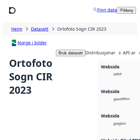
Hopp til hovudinnhald
Finn data
Meny
Heim
Datasett
Ortofoto Sogn CIR 2023
Norge i bilder
Distribusjonar
API-ar
Bruk datasett
8
Ortofoto
Webside
Sogn CIR
tif
tiff
2023
Webside
bin
geotiff
Webside
bin
jpeg