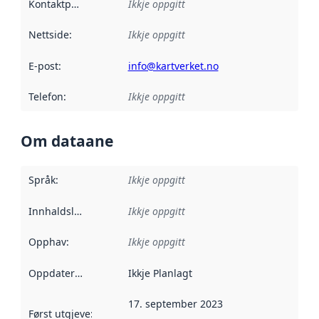
Kontaktpunkt
:
Ikkje oppgitt
Nettside
:
Ikkje oppgitt
E-post
:
info@kartverket.no
Telefon
:
Ikkje oppgitt
Om dataane
Språk
:
Ikkje oppgitt
Innhaldsleverandørar
Ikkje oppgitt
:
Opphav
:
Ikkje oppgitt
Oppdateringsfrekvens
Ikkje Planlagt
:
17. september 2023
Først utgjeve
:
Denne datoen seier når dataa i dette datasettet 