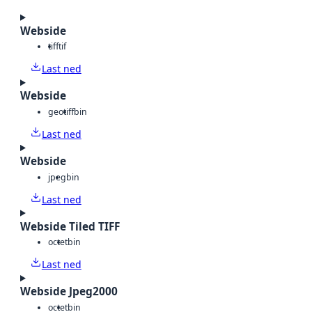
Webside
tiff
tif
Last ned
Webside
geotiff
bin
Last ned
Webside
jpeg
bin
Last ned
Webside Tiled TIFF
octet
bin
Last ned
Webside Jpeg2000
octet
bin