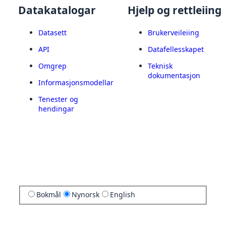
Datakatalogar
Hjelp og rettleiing
Datasett
Brukerveileiing
API
Datafellesskapet
Omgrep
Teknisk
dokumentasjon
Informasjonsmodellar
Tenester og
hendingar
Bokmål
Nynorsk
English