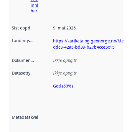
innhenting
her
Sist oppdatert
:
9. mai 2026
Landingsside
:
https://kartkatalog.geonorge.no/Metad
ddc8-42a5-bd39-b27b4cce5c15
Dokumentasjon
:
Ikkje oppgitt
Datasettype
:
Ikkje oppgitt
God (60%)
Metadatakvalitet
er ein indikator
på kor godt
datasettene er
beskrive ved
Metadatakvalitet
:
hjelp av
metadata.