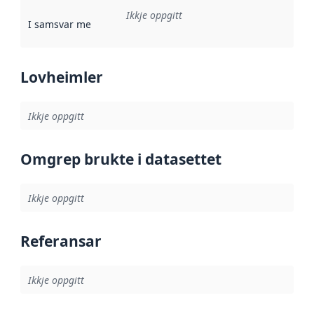
Ikkje oppgitt
I samsvar med
:
Referanse til ei implementeringsregel eller an
Lovheimler
Ikkje oppgitt
Omgrep brukte i datasettet
Ikkje oppgitt
Referansar
Ikkje oppgitt