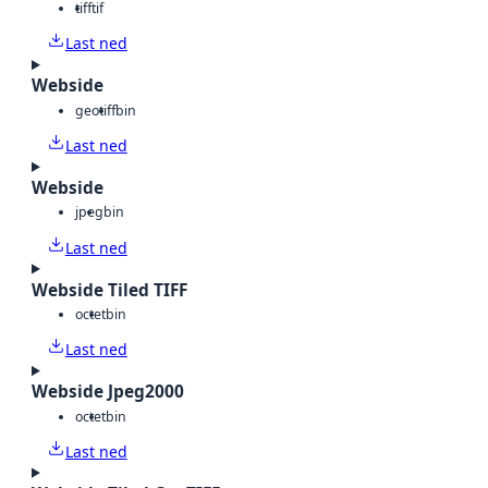
tiff
tif
Last ned
Webside
geotiff
bin
Last ned
Webside
jpeg
bin
Last ned
Webside Tiled TIFF
octet
bin
Last ned
Webside Jpeg2000
octet
bin
Last ned