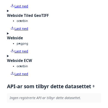
Last ned
Webside Tiled GeoTIFF
octet
bin
Last ned
Webside
png
png
Last ned
Webside ECW
octet
bin
Last ned
API-ar som tilbyr dette datasettet
0
Ingen registrerte API-ar tilbyr dette datasettet.