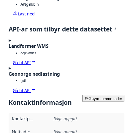
API
gdb
bin
Last ned
API-ar som tilbyr dette datasettet
2
Landformer WMS
ogc-wms
Gå til API
Geonorge nedlastning
gdb
Gå til API
Gøym tomme rader
Kontaktinformasjon
Kontaktpunkt
:
Ikkje oppgitt
Nettside
:
Ikkje oppgitt