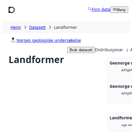
Hopp til hovudinnhald
Finn data
Meny
Heim
Datasett
Landformer
Norges geologiske undersøkelse
Distribusjonar
Bruk datasett
2
Landformer
Geonorge 
gp
API
Geonorge 
gd
API
Landform
ogc-w