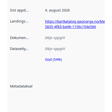
Sist oppdatert
:
4. august 2026
Landingsside
:
https://kartkatalog.geonorge.no/Metad
5835-4f83-ba96-1156c154e566
Dokumentasjon
:
Ikkje oppgitt
Datasettype
:
Ikkje oppgitt
God (54%)
Metadatakvalitet
er ein indikator
på kor godt
datasettene er
beskrive ved
Metadatakvalitet
:
hjelp av
metadata.
Les meir om
metadatakvalitet
her