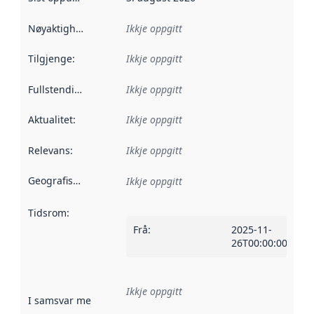
Nøyaktigheit
:
Ikkje oppgitt
Tilgjenge
:
Ikkje oppgitt
Fullstendigheit
:
Ikkje oppgitt
Aktualitet
:
Ikkje oppgitt
Relevans
:
Ikkje oppgitt
Geografisk område
:
Ikkje oppgitt
Tidsrom
:
Frå
:
2025-11-
26T00:00:00Z
Ikkje oppgitt
I samsvar med
:
Referanse til ei implementeringsregel eller an