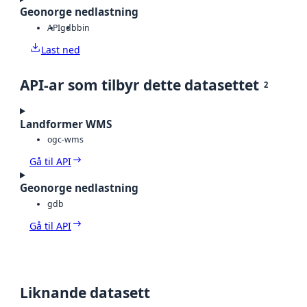
Geonorge nedlastning
API
gdb
bin
Last ned
API-ar som tilbyr dette datasettet
2
Landformer WMS
ogc-wms
Gå til API
Geonorge nedlastning
gdb
Gå til API
Liknande datasett