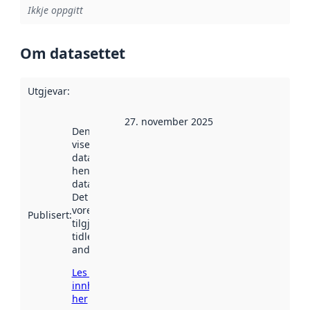
Ikkje oppgitt
Om datasettet
Utgjevar
:
27. november 2025
Denne datoen
viser når
datasettet vart
henta inn av
data.norge.no.
Det kan ha
vore
Publisert
:
tilgjengeleg
tidlegare
andre stader.
Les meir om
innhenting
her