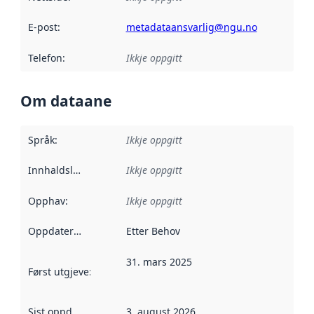
E-post
:
metadataansvarlig@ngu.no
Telefon
:
Ikkje oppgitt
Om dataane
Språk
:
Ikkje oppgitt
Innhaldsleverandørar
Ikkje oppgitt
:
Opphav
:
Ikkje oppgitt
Oppdateringsfrekvens
Etter Behov
:
31. mars 2025
Først utgjeve
:
Denne datoen seier når dataa i dette datasettet 
Sist oppdatert
:
3. august 2026