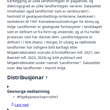
Kartlegging av ulike landformtyper er pågående, og
dekningsgrad av ulike landformtyper varierer. Datasettet
inneholder også landformer som er verdivurdert i
henhold til geotopverdsettings-kriteriene, beskrevet i
veilederen M-1941 Konsekvensutredninger for klima og
miljø. Landformer er geologiske formasjoner i landskapet
som er definert ut fra form og utseende, og ut fra hvilke
prosesser som har dannet dem. Landformtypene er
definert i i NiN (Natur i Norge). Et utvalg av rødlistede
landformer har tidligere blitt kartlagt etter
Miljødirektoratets instruks (Christoffersen mfl. 2021; van
Boeckel mfl. 2023, 2024) og blitt publisert ved
Miljødirektoratet under navnet “Landformer”. Datasettet
viser ikke landformer i marint miljø.
Distribusjonar
2
Geonorge nedlastning
API
gpkg
geopackage+sqlite3
Last ned