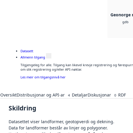
Geonorge 
gdb
Datasett
Allmenn tilgang
Tilgjengeleg for alle. Tilgang kan likevel krevje registrering og føresp
om slik registrering og/eller API-nøklar.
Les meir om tilgangsnivå her
Oversikt
Distribusjonar og API-ar
Detaljar
Diskusjonar
RDF
4
0
Skildring
Datasettet viser landformer, geotopverdi og dekning.
Data for landformer består av linjer og polygoner.