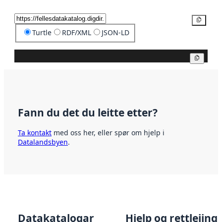
Kopier
Turtle
RDF/XML
JSON-LD
Kopier
Fann du det du leitte etter?
Ta kontakt
med oss her, eller spør om hjelp i
Datalandsbyen
.
Datakatalogar
Hjelp og rettleiing