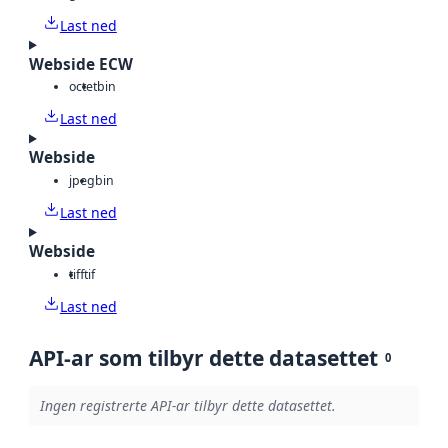
Last ned
Webside ECW
octet
bin
Last ned
Webside
jpeg
bin
Last ned
Webside
tiff
tif
Last ned
API-ar som tilbyr dette datasettet
0
Ingen registrerte API-ar tilbyr dette datasettet.