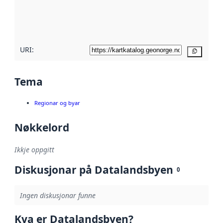
Les meir om
metadatakvalitet
her
URI:
Kopier
Tema
Regionar og byar
Nøkkelord
Ikkje oppgitt
Diskusjonar på Datalandsbyen
0
Ingen diskusjonar funne
Kva er Datalandsbyen?