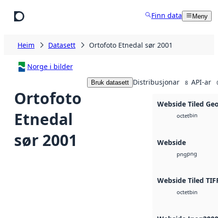
Hopp til hovudinnhald
Finn data
Meny
Heim
Datasett
Ortofoto Etnedal sør 2001
Norge i bilder
Distribusjonar
API-ar
Bruk datasett
8
Ortofoto
Webside Tiled Ge
Etnedal
bin
octet
sør 2001
Webside
png
png
Webside Tiled TIF
bin
octet