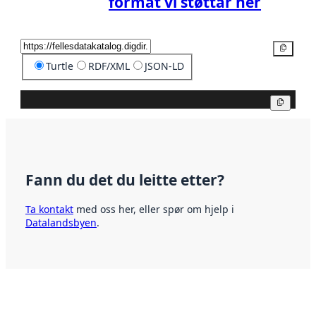
format vi støttar her
Kopier
Turtle
RDF/XML
JSON-LD
Kopier
Fann du det du leitte etter?
Ta kontakt
med oss her, eller spør om hjelp i
Datalandsbyen
.