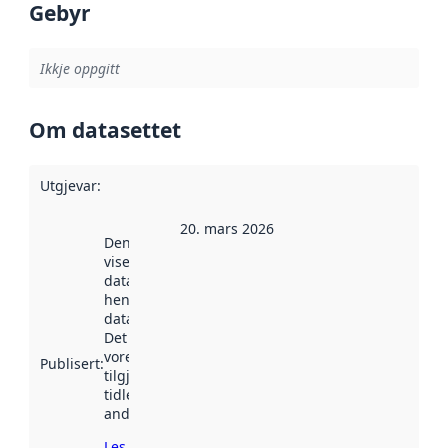
Gebyr
Ikkje oppgitt
Om datasettet
Utgjevar
:
20. mars 2026
Denne datoen
viser når
datasettet vart
henta inn av
data.norge.no.
Det kan ha
vore
Publisert
:
tilgjengeleg
tidlegare
andre stader.
Les meir om