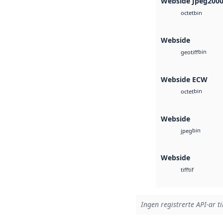
Webside Jpeg200
bin
octet
Webside
bin
geotiff
Webside ECW
bin
octet
Webside
bin
jpeg
Webside
tif
tiff
Ingen registrerte API-ar ti