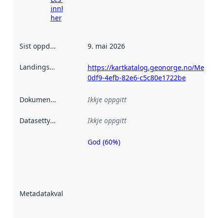
innhenting
her
Sist oppdatert
:
9. mai 2026
Landingsside
:
https://kartkatalog.geonorge.no/Metad
0df9-4efb-82e6-c5c80e1722be
Dokumentasjon
:
Ikkje oppgitt
Datasettype
:
Ikkje oppgitt
God (60%)
Metadatakvalitet
er ein indikator
på kor godt
datasettene er
beskrive ved
Metadatakvalitet
:
hjelp av
metadata.