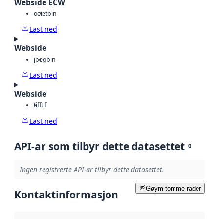
Webside ECW
octet
bin
Last ned
Webside
jpeg
bin
Last ned
Webside
tiff
tif
Last ned
API-ar som tilbyr dette datasettet
0
Ingen registrerte API-ar tilbyr dette datasettet.
Gøym tomme rader
Kontaktinformasjon