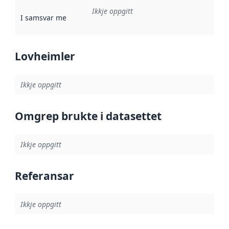
Ikkje oppgitt
I samsvar med
:
Referanse til ei implementeringsregel eller an
Lovheimler
Ikkje oppgitt
Omgrep brukte i datasettet
Ikkje oppgitt
Referansar
Ikkje oppgitt