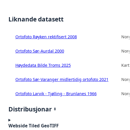
Liknande datasett
Ortofoto Røyken rektifisert 2008
Norg
Ortofoto Sør-Aurdal 2000
Norg
Høydedata Bilde Troms 2025
Kart
Ortofoto Sør-Varanger midlertidig ortofoto 2021
Norg
Ortofoto Larvik - Tjølling - Brunlanes 1966
Norg
Distribusjonar
8
Webside Tiled GeoTIFF