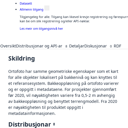
Datasett
Allmenn tilgang
Tilgjengeleg for alle. Tilgang kan likevel krevje registrering og førespu
kan be om slik registrering og/eller API-nøklar.
Les meir om tilgangsnivå her
Oversikt
Distribusjonar og API-ar
Detaljar
Diskusjonar
RDF
8
0
Skildring
Ortofoto har samme geometriske egenskaper som et kart
for alle objekter lokalisert på bakkenivå og kan knyttes til
et referansesystem. Bakkeoppløsning på ortofoto varierer
og er oppgitt i metadataene. For prosjekter gjennomført
før 2020, vil nøyaktigheten variere fra 0,5-2 m avhengig
av bakkeoppløsning og benyttet terrengmodell. Fra 2020
er nøyaktigheten til produktet oppgitt i
metadatainformasjonen.
Distribusjonar
8