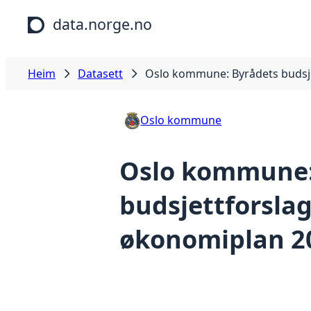
Hopp til hovudinnhald
data.norge.no
Heim
Datasett
Oslo kommune: Byrådets budsj
Oslo kommune
Oslo kommune:
budsjettforsla
økonomiplan 2