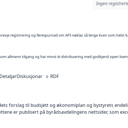
Ingen registrerte
l krevje registrering og førespurnad om API-nøklar, så lenge kven som helst ka
t som allmenn tilgang og har minst éi distribuering med godkjend open lisen
Detaljar
Diskusjonar
RDF
0
s forslag til budsjett og økonomiplan og bystyrets endelig
ne er publisert på byrådsavdelingens nettsider, som excelf