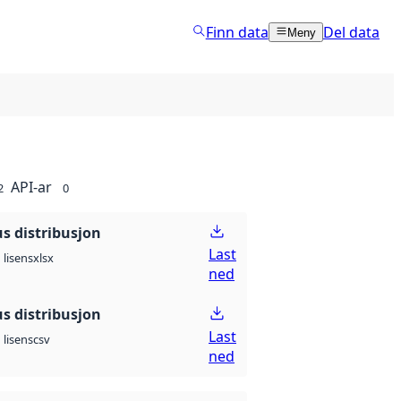
Finn data
Del data
Meny
API-ar
2
0
 distribusjon
Last
xlsx
lisens
ned
 distribusjon
Last
csv
lisens
ned