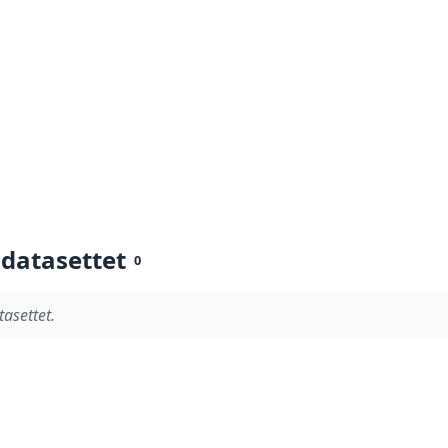
 datasettet
0
tasettet.