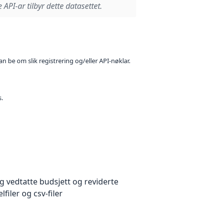
 API-ar tilbyr dette datasettet.
n be om slik registrering og/eller API-nøklar.
s.
 vedtatte budsjett og reviderte
iler og csv-filer