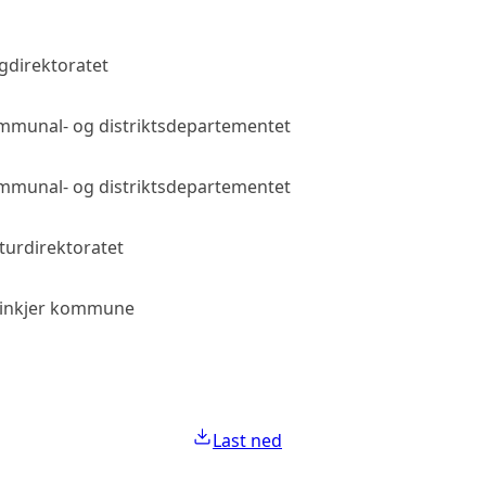
gdirektoratet
Allmenn tilgang
munal- og distriktsdepartementet
Allmenn tilgang
munal- og distriktsdepartementet
Allmenn tilgang
turdirektoratet
Allmenn tilgang
einkjer kommune
Allmenn tilgang
Last ned