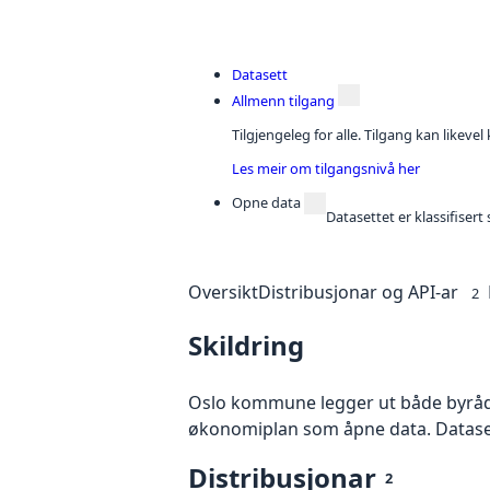
Datasett
Allmenn tilgang
Tilgjengeleg for alle. Tilgang kan likeve
Les meir om tilgangsnivå her
Opne data
Datasettet er klassifiser
Oversikt
Distribusjonar og API-ar
2
Skildring
Oslo kommune legger ut både byrådet
økonomiplan som åpne data. Datasette
Distribusjonar
2