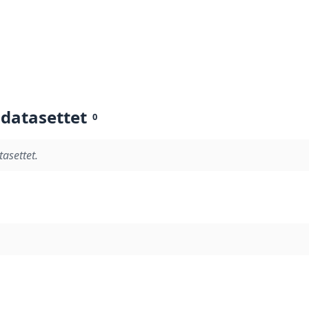
 datasettet
0
tasettet.