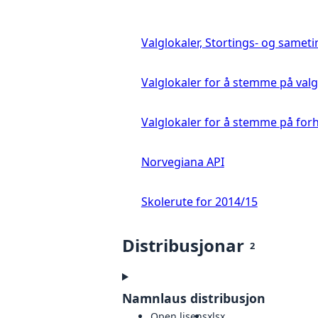
Valglokaler, Stortings- og samet
Valglokaler for å stemme på val
Valglokaler for å stemme på for
Norvegiana API
Skolerute for 2014/15
Distribusjonar
2
Namnlaus distribusjon
Open lisens
xlsx