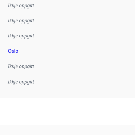
Ikkje oppgitt
Ikkje oppgitt
Ikkje oppgitt
Oslo
Ikkje oppgitt
Ikkje oppgitt
lementeringsregel eller anna spesifikasjon som ligg til grun