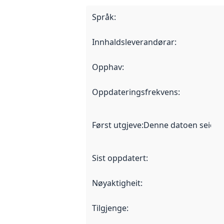
Språk
:
Innhaldsleverandørar
:
Opphav
:
Oppdateringsfrekvens
:
Først utgjeve
:
Denne datoen seier nå
Sist oppdatert
:
Nøyaktigheit
:
Tilgjenge
: