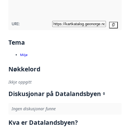
metadatakvalitet
her
URI:
Kopier
Tema
Miljø
Nøkkelord
Ikkje oppgitt
Diskusjonar på Datalandsbyen
0
Ingen diskusjonar funne
Kva er Datalandsbyen?