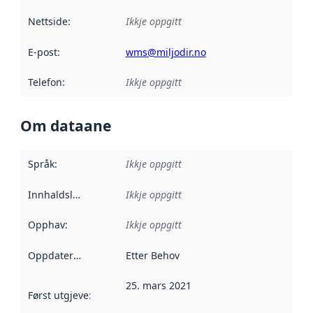
Nettside
:
Ikkje oppgitt
E-post
:
wms@miljodir.no
Telefon
:
Ikkje oppgitt
Om dataane
Språk
:
Ikkje oppgitt
Innhaldsleverandørar
Ikkje oppgitt
:
Opphav
:
Ikkje oppgitt
Oppdateringsfrekvens
Etter Behov
:
25. mars 2021
Først utgjeve
:
Denne datoen seier når dataa i dette datasettet 