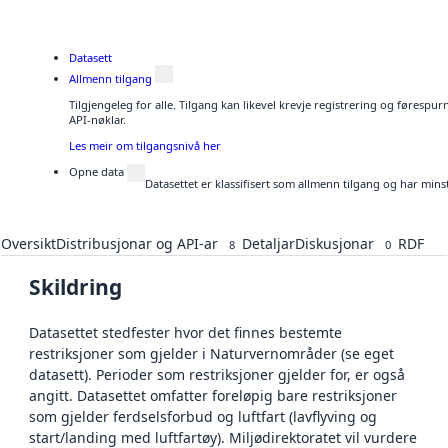
Datasett
Allmenn tilgang
Tilgjengeleg for alle. Tilgang kan likevel krevje registrering og førespu
API-nøklar.
Les meir om tilgangsnivå her
Opne data
Datasettet er klassifisert som allmenn tilgang og har mins
Oversikt
Distribusjonar og API-ar
Detaljar
Diskusjonar
RDF
8
0
Skildring
Datasettet stedfester hvor det finnes bestemte
restriksjoner som gjelder i Naturvernområder (se eget
datasett). Perioder som restriksjoner gjelder for, er også
angitt. Datasettet omfatter foreløpig bare restriksjoner
som gjelder ferdselsforbud og luftfart (lavflyving og
start/landing med luftfartøy). Miljødirektoratet vil vurdere