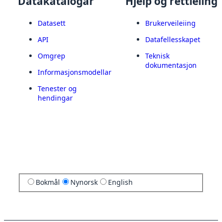
Datakatalogar
Hjelp og rettleiing
Datasett
Brukerveileiing
API
Datafellesskapet
Omgrep
Teknisk
dokumentasjon
Informasjonsmodellar
Tenester og
hendingar
Bokmål
Nynorsk
English