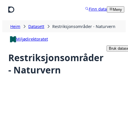
Hopp til hovudinnhald
Finn data
Meny
Heim
Datasett
Restriksjonsområder - Naturvern
Miljødirektoratet
Bruk datase
Restriksjonsområder
- Naturvern