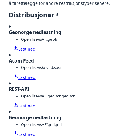
å tilrettelegge for andre restriksjonstyper senere.
Distribusjonar
5
Geonorge nedlastning
Open lisens
API
gdb
bin
Last ned
Atom Feed
Open lisens
txt
vnd.sosi
Last ned
REST-API
Open lisens
API
geojson
geojson
Last ned
Geonorge nedlastning
Open lisens
API
gml
gml
Last ned