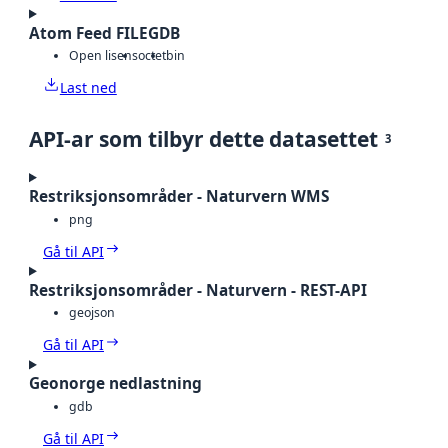
Atom Feed FILEGDB
Open lisens
octet
bin
Last ned
API-ar som tilbyr dette datasettet
3
Restriksjonsområder - Naturvern WMS
png
Gå til API
Restriksjonsområder - Naturvern - REST-API
geojson
Gå til API
Geonorge nedlastning
gdb
Gå til API