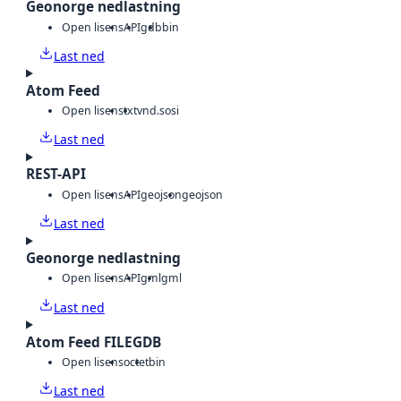
Geonorge nedlastning
Open lisens
API
gdb
bin
Last ned
Atom Feed
Open lisens
txt
vnd.sosi
Last ned
REST-API
Open lisens
API
geojson
geojson
Last ned
Geonorge nedlastning
Open lisens
API
gml
gml
Last ned
Atom Feed FILEGDB
Open lisens
octet
bin
Last ned