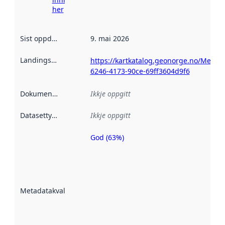
her
Sist oppdatert
:
9. mai 2026
Landingsside
:
https://kartkatalog.geonorge.no/Metad
6246-4173-90ce-69ff3604d9f6
Dokumentasjon
:
Ikkje oppgitt
Datasettype
:
Ikkje oppgitt
God (63%)
Metadatakvalitet
er ein indikator
på kor godt
datasettene er
beskrive ved
Metadatakvalitet
:
hjelp av
metadata.
Les meir om