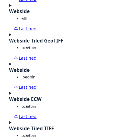
Webside
tiff
tif
Last ned
Webside Tiled GeoTIFF
octet
bin
Last ned
Webside
jpeg
bin
Last ned
Webside ECW
octet
bin
Last ned
Webside Tiled TIFF
octet
bin