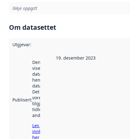
Ikkje oppgitt
Om datasettet
Utgjevar
:
19. desember 2023
Denne datoen
viser når
datasettet vart
henta inn av
data.norge.no.
Det kan ha
vore
Publisert
:
tilgjengeleg
tidlegare
andre stader.
Les meir om
innhenting
her