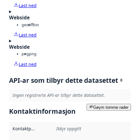
Last ned
Webside
geotiff
bin
Last ned
Webside
png
png
Last ned
API-ar som tilbyr dette datasettet
0
Ingen registrerte API-ar tilbyr dette datasettet.
Gøym tomme rader
Kontaktinformasjon
Kontaktpunkt
:
Ikkje oppgitt