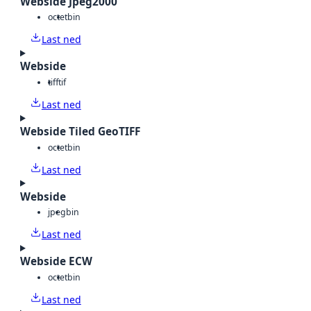
Webside Jpeg2000
octet
bin
Last ned
Webside
tiff
tif
Last ned
Webside Tiled GeoTIFF
octet
bin
Last ned
Webside
jpeg
bin
Last ned
Webside ECW
octet
bin
Last ned