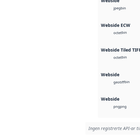
Webside
bin
jpeg
Webside ECW
bin
octet
Webside Tiled TIF
bin
octet
Webside
bin
geotiff
Webside
png
png
Ingen registrerte API-ar ti