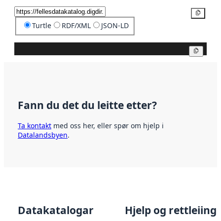
Kopier
Turtle
RDF/XML
JSON-LD
Kopier
Fann du det du leitte etter?
Ta kontakt
med oss her, eller spør om hjelp i
Datalandsbyen
.
Datakatalogar
Hjelp og rettleiing