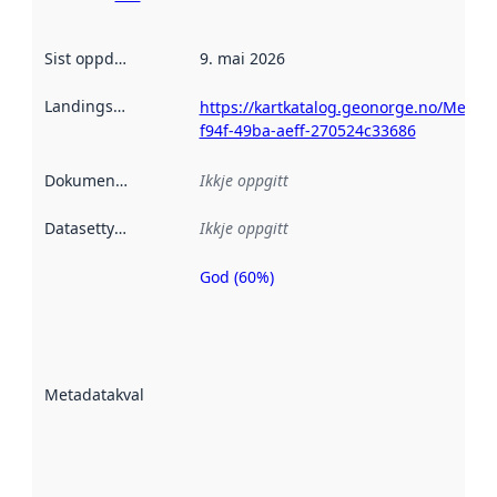
Sist oppdatert
:
9. mai 2026
Landingsside
:
https://kartkatalog.geonorge.no/Metada
f94f-49ba-aeff-270524c33686
Dokumentasjon
:
Ikkje oppgitt
Datasettype
:
Ikkje oppgitt
God (60%)
Metadatakvalitet
er ein indikator
på kor godt
datasettene er
beskrive ved
Metadatakvalitet
:
hjelp av
metadata.
Les meir om
metadatakvalitet