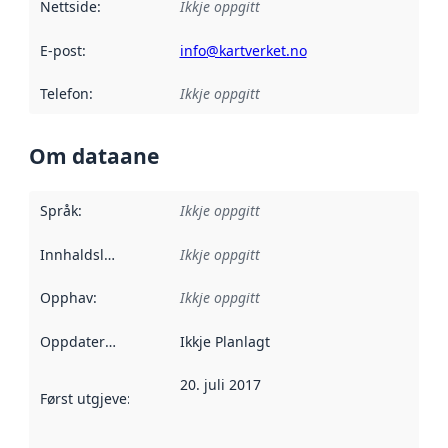
Nettside
:
Ikkje oppgitt
E-post
:
info@kartverket.no
Telefon
:
Ikkje oppgitt
Om dataane
Språk
:
Ikkje oppgitt
Innhaldsleverandørar
Ikkje oppgitt
:
Opphav
:
Ikkje oppgitt
Oppdateringsfrekvens
Ikkje Planlagt
:
20. juli 2017
Først utgjeve
:
Denne datoen seier når dataa i dette datasettet 