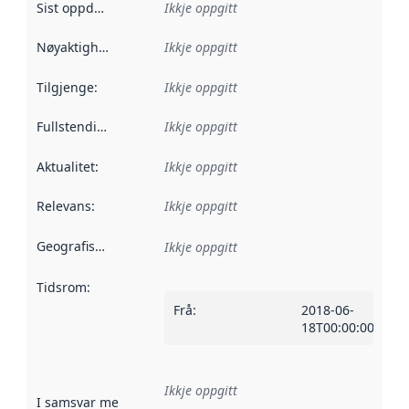
Sist oppdatert
:
Ikkje oppgitt
Nøyaktigheit
:
Ikkje oppgitt
Tilgjenge
:
Ikkje oppgitt
Fullstendigheit
:
Ikkje oppgitt
Aktualitet
:
Ikkje oppgitt
Relevans
:
Ikkje oppgitt
Geografisk område
:
Ikkje oppgitt
Tidsrom
:
Frå
:
2018-06-
18T00:00:00Z
Ikkje oppgitt
I samsvar med
:
Referanse til ei implementeringsregel eller an