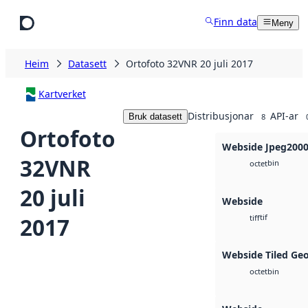
Hopp til hovudinnhald
Finn data
Meny
Heim
Datasett
Ortofoto 32VNR 20 juli 2017
Kartverket
Distribusjonar
API-ar
Bruk datasett
8
Ortofoto
Webside Jpeg200
32VNR
bin
octet
20 juli
Webside
tif
2017
tiff
Webside Tiled Ge
bin
octet