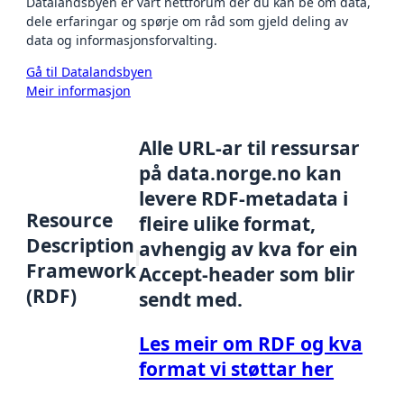
Datalandsbyen er vårt nettforum der du kan be om data,
dele erfaringar og spørje om råd som gjeld deling av
data og informasjonsforvalting.
Gå til Datalandsbyen
Meir informasjon
Alle URL-ar til ressursar
på data.norge.no kan
levere RDF-metadata i
Resource
fleire ulike format,
Description
avhengig av kva for ein
Framework
Accept-header som blir
(RDF)
sendt med.
Les meir om RDF og kva
format vi støttar her