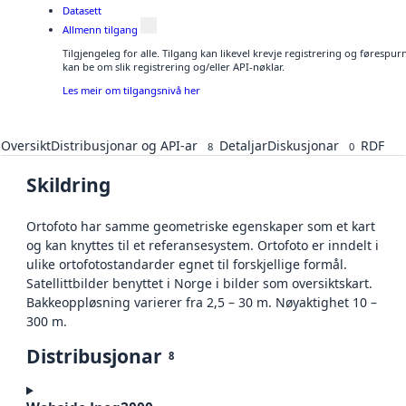
Datasett
Allmenn tilgang
Tilgjengeleg for alle. Tilgang kan likevel krevje registrering og førespu
kan be om slik registrering og/eller API-nøklar.
Les meir om tilgangsnivå her
Oversikt
Distribusjonar og API-ar
Detaljar
Diskusjonar
RDF
8
0
Skildring
Ortofoto har samme geometriske egenskaper som et kart
og kan knyttes til et referansesystem. Ortofoto er inndelt i
ulike ortofotostandarder egnet til forskjellige formål.
Satellittbilder benyttet i Norge i bilder som oversiktskart.
Bakkeoppløsning varierer fra 2,5 – 30 m. Nøyaktighet 10 –
300 m.
Distribusjonar
8