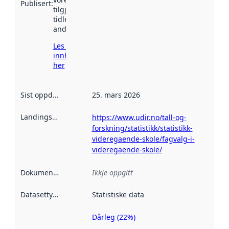
Publisert
:
tilgjengeleg
tidlegare
andre stader.
Les meir om
innhenting
her
Sist oppdatert
:
25. mars 2026
Landingsside
:
https://www.udir.no/tall-og-
forskning/statistikk/statistikk-
videregaende-skole/fagvalg-i-
videregaende-skole/
Dokumentasjon
:
Ikkje oppgitt
Datasettype
:
Statistiske data
Dårleg (22%)
Metadatakvalitet