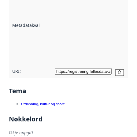
er ein indikator
på kor godt
datasettene er
beskrive ved
Metadatakvalitet
:
hjelp av
metadata.
Les meir om
metadatakvalitet
her
URI:
Kopier
Tema
Utdanning, kultur og sport
Nøkkelord
Ikkje oppgitt