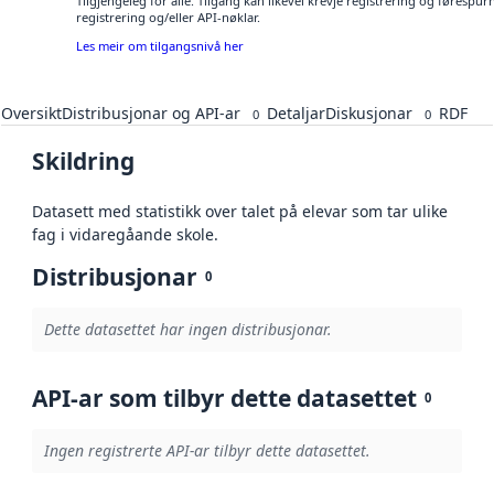
Tilgjengeleg for alle. Tilgang kan likevel krevje registrering og førespu
registrering og/eller API-nøklar.
Les meir om tilgangsnivå her
Oversikt
Distribusjonar og API-ar
Detaljar
Diskusjonar
RDF
0
0
Skildring
Datasett med statistikk over talet på elevar som tar ulike
fag i vidaregåande skole.
Distribusjonar
0
Dette datasettet har ingen distribusjonar.
API-ar som tilbyr dette datasettet
0
Ingen registrerte API-ar tilbyr dette datasettet.