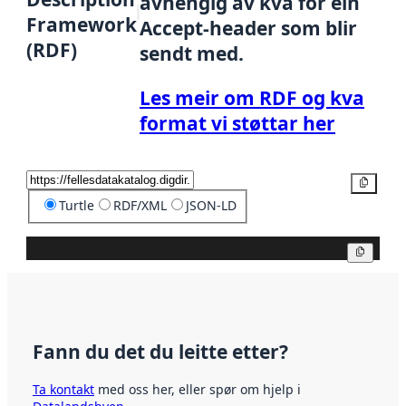
avhengig av kva for ein
Framework
Accept-header som blir
(RDF)
sendt med.
Les meir om RDF og kva
format vi støttar her
Kopier
Turtle
RDF/XML
JSON-LD
Kopier
Fann du det du leitte etter?
Ta kontakt
med oss her, eller spør om hjelp i