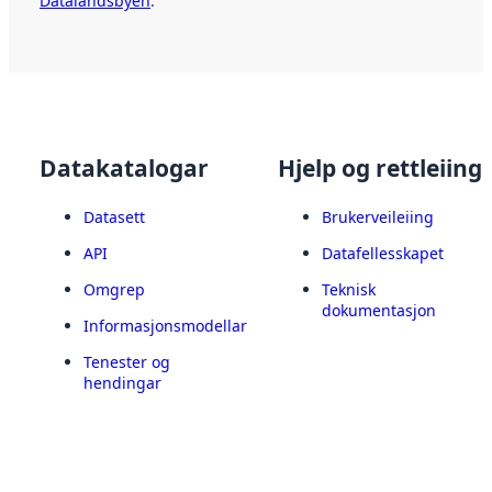
Datalandsbyen
.
Datakatalogar
Hjelp og rettleiing
Datasett
Brukerveileiing
API
Datafellesskapet
Omgrep
Teknisk
dokumentasjon
Informasjonsmodellar
Tenester og
hendingar