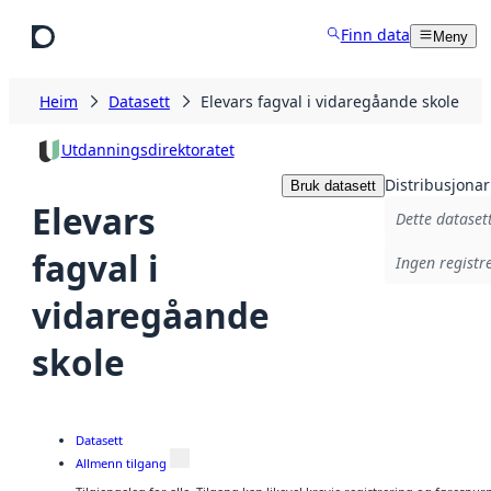
Hopp til hovudinnhald
Finn data
Meny
Heim
Datasett
Elevars fagval i vidaregåande skole
Utdanningsdirektoratet
Distribusjonar
Bruk datasett
Elevars
Dette datasett
fagval i
Ingen registre
vidaregåande
skole
Datasett
Allmenn tilgang