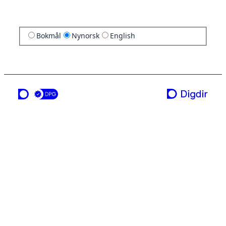
Bokmål
Nynorsk
English
ei teneste frå