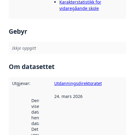
Karakterstatistikk for
vidaregåande skole
Gebyr
Ikkje oppgitt
Om datasettet
Utgjevar
:
Utdanningsdirektoratet
24. mars 2026
Denne datoen
viser når
datasettet vart
henta inn av
data.norge.no.
Det kan ha
vore