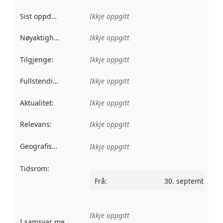
Sist oppdatert
:
Ikkje oppgitt
Nøyaktigheit
:
Ikkje oppgitt
Tilgjenge
:
Ikkje oppgitt
Fullstendigheit
:
Ikkje oppgitt
Aktualitet
:
Ikkje oppgitt
Relevans
:
Ikkje oppgitt
Geografisk område
:
Ikkje oppgitt
Tidsrom
:
Frå
:
30. september 2
Ikkje oppgitt
I samsvar med
:
Referanse til ei implementeringsregel eller an