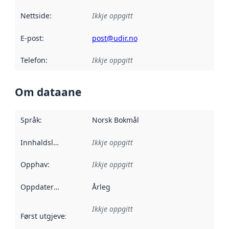
Nettside
:
Ikkje oppgitt
E-post
:
post@udir.no
Telefon
:
Ikkje oppgitt
Om dataane
Språk
:
Norsk Bokmål
Innhaldsleverandørar
Ikkje oppgitt
:
Opphav
:
Ikkje oppgitt
Oppdateringsfrekvens
Årleg
:
Ikkje oppgitt
Først utgjeve
:
Denne datoen seier når dataa i dette datasettet 