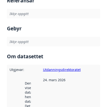
Referansar
Ikkje oppgitt
Gebyr
Ikkje oppgitt
Om datasettet
Utgjevar
:
Utdanningsdirektoratet
24. mars 2026
Denne datoen
viser når
datasettet vart
henta inn av
data.norge.no.
Det kan ha