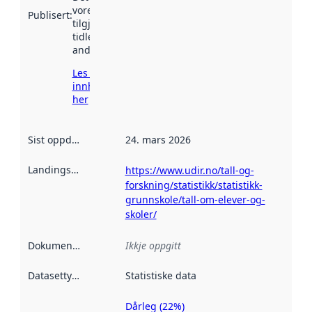
vore
Publisert
:
tilgjengeleg
tidlegare
andre stader.
Les meir om
innhenting
her
Sist oppdatert
:
24. mars 2026
Landingsside
:
https://www.udir.no/tall-og-
forskning/statistikk/statistikk-
grunnskole/tall-om-elever-og-
skoler/
Dokumentasjon
:
Ikkje oppgitt
Datasettype
:
Statistiske data
Dårleg (22%)