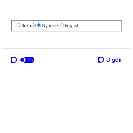
Bokmål
Nynorsk
English
ei teneste frå