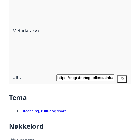
Metadatakvalitet
er ein indikator
på kor godt
datasettene er
beskrive ved
Metadatakvalitet
:
hjelp av
metadata.
Les meir om
metadatakvalitet
her
URI:
Kopier
Tema
Utdanning, kultur og sport
Nøkkelord