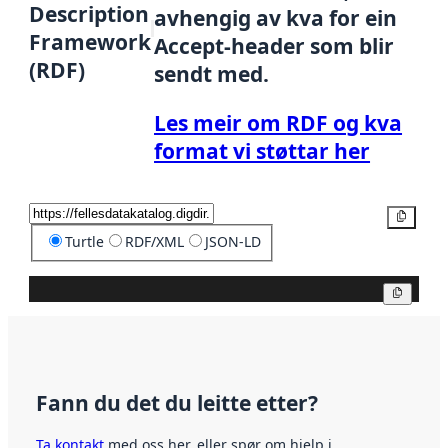
Description
avhengig av kva for ein
Framework
Accept-header som blir
(RDF)
sendt med.
Les meir om RDF og kva
format vi støttar her
Kopier
Turtle
RDF/XML
JSON-LD
Kopier
Fann du det du leitte etter?
Ta kontakt
med oss her, eller spør om hjelp i