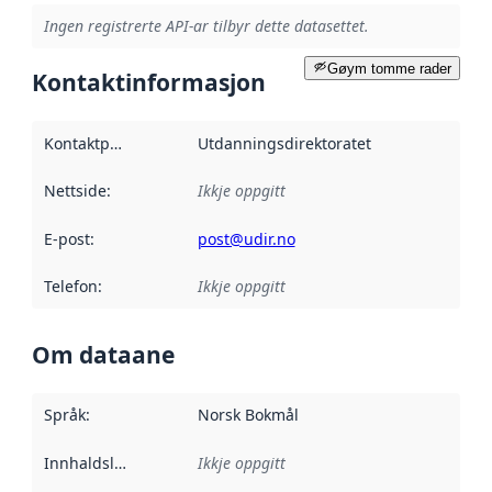
Ingen registrerte API-ar tilbyr dette datasettet.
Gøym tomme rader
Kontaktinformasjon
Kontaktpunkt
:
Utdanningsdirektoratet
Nettside
:
Ikkje oppgitt
E-post
:
post@udir.no
Telefon
:
Ikkje oppgitt
Om dataane
Språk
:
Norsk Bokmål
Innhaldsleverandørar
Ikkje oppgitt
: