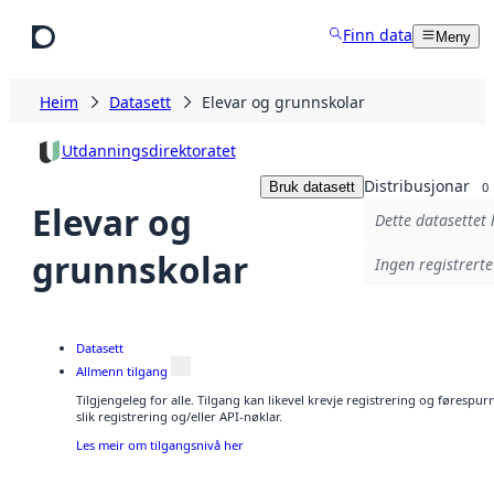
Hopp til hovudinnhald
Finn data
Meny
Heim
Datasett
Elevar og grunnskolar
Utdanningsdirektoratet
Distribusjonar
Bruk datasett
0
Elevar og
Dette datasettet 
grunnskolar
Ingen registrerte
Datasett
Allmenn tilgang
Tilgjengeleg for alle. Tilgang kan likevel krevje registrering og føresp
slik registrering og/eller API-nøklar.
Les meir om tilgangsnivå her