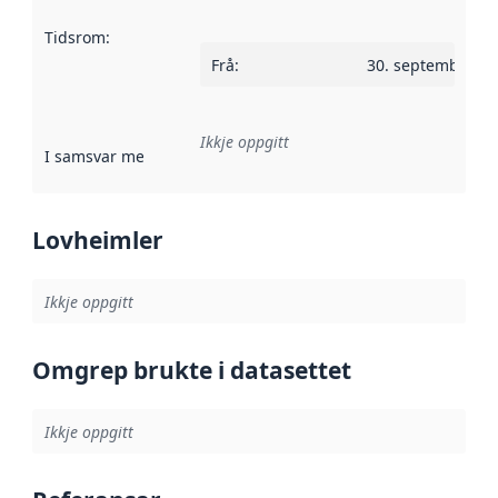
Tidsrom
:
Frå
:
30. september 2
Ikkje oppgitt
I samsvar med
:
Referanse til ei implementeringsregel eller an
Lovheimler
Ikkje oppgitt
Omgrep brukte i datasettet
Ikkje oppgitt