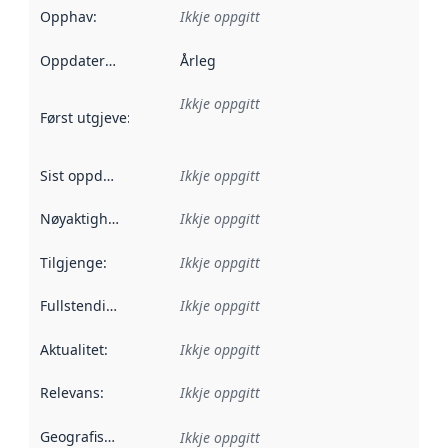
Opphav
:
Ikkje oppgitt
Oppdateringsfrekvens
Årleg
:
Ikkje oppgitt
Først utgjeve
:
Denne datoen seier når dataa i dette datasettet 
Sist oppdatert
:
Ikkje oppgitt
Nøyaktigheit
:
Ikkje oppgitt
Tilgjenge
:
Ikkje oppgitt
Fullstendigheit
:
Ikkje oppgitt
Aktualitet
:
Ikkje oppgitt
Relevans
:
Ikkje oppgitt
Geografisk område
:
Ikkje oppgitt