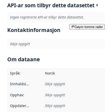
API-ar som tilbyr dette datasettet
0
Ingen registrerte API-ar tilbyr dette datasettet.
Gøym tomme rader
Kontaktinformasjon
Ikkje oppgitt
Om dataane
Språk
:
Norsk
Innhaldsleverandørar
Ikkje oppgitt
:
Opphav
:
Ikkje oppgitt
Oppdateringsfrekvens
Ikkje oppgitt
: