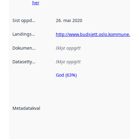
her
Sist oppdatert
:
26. mai 2020
Landingsside
:
http://www.budsjett.oslo.kommune.no/a
Dokumentasjon
:
Ikkje oppgitt
Datasettype
:
Ikkje oppgitt
God (63%)
Metadatakvalitet
er ein indikator
på kor godt
datasettene er
beskrive ved
Metadatakvalitet
:
hjelp av
metadata.
Les meir om
metadatakvalitet
her