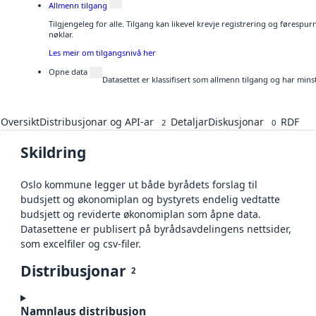
Allmenn tilgang
Tilgjengeleg for alle. Tilgang kan likevel krevje registrering og førespu
nøklar.
Les meir om tilgangsnivå her
Opne data
Datasettet er klassifisert som allmenn tilgang og har mins
Oversikt
Distribusjonar og API-ar
Detaljar
Diskusjonar
RDF
2
0
Skildring
Oslo kommune legger ut både byrådets forslag til
budsjett og økonomiplan og bystyrets endelig vedtatte
budsjett og reviderte økonomiplan som åpne data.
Datasettene er publisert på byrådsavdelingens nettsider,
som excelfiler og csv-filer.
Distribusjonar
2
Namnlaus distribusjon