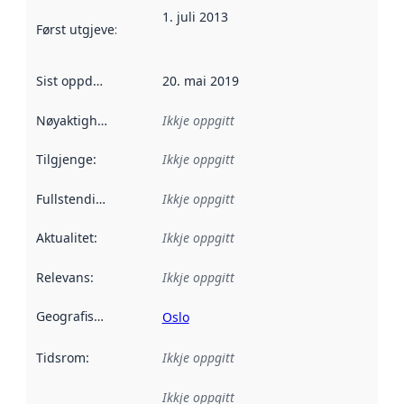
1. juli 2013
Først utgjeve
:
Denne datoen seier når dataa i dette datasettet 
Sist oppdatert
:
20. mai 2019
Nøyaktigheit
:
Ikkje oppgitt
Tilgjenge
:
Ikkje oppgitt
Fullstendigheit
:
Ikkje oppgitt
Aktualitet
:
Ikkje oppgitt
Relevans
:
Ikkje oppgitt
Geografisk område
:
Oslo
Tidsrom
:
Ikkje oppgitt
Ikkje oppgitt