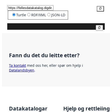
Kopier
Turtle
RDF/XML
JSON-LD
Kopier
Fann du det du leitte etter?
Ta kontakt
med oss her, eller spør om hjelp i
Datalandsbyen
.
Datakatalogar
Hjelp og rettleiing