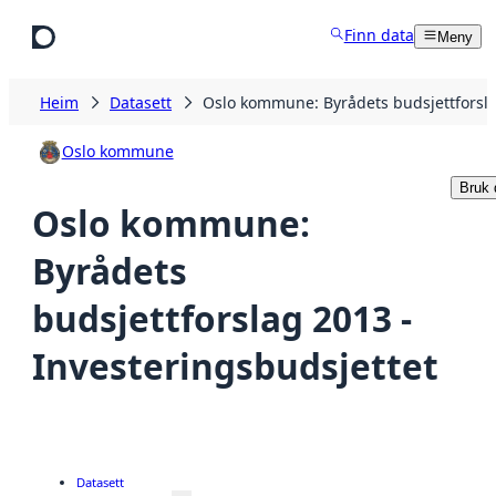
Hopp til hovudinnhald
Finn data
Meny
Heim
Datasett
Oslo kommune: Byrådets budsjettforsla
Oslo kommune
Bruk 
Oslo kommune:
Byrådets
budsjettforslag 2013 -
Investeringsbudsjettet
Datasett