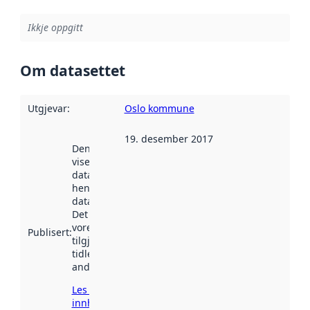
Ikkje oppgitt
Om datasettet
Utgjevar
:
Oslo kommune
19. desember 2017
Denne datoen
viser når
datasettet vart
henta inn av
data.norge.no.
Det kan ha
vore
Publisert
:
tilgjengeleg
tidlegare
andre stader.
Les meir om
innhenting