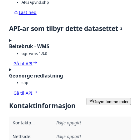
API
shp
vnd.shp
Last ned
API-ar som tilbyr dette datasettet
2
Beitebruk - WMS
ogc wms 1.3.0
Gå til API
Geonorge nedlastning
shp
Gå til API
Gøym tomme rader
Kontaktinformasjon
Kontaktpunkt
:
Ikkje oppgitt
Nettside
:
Ikkje oppgitt