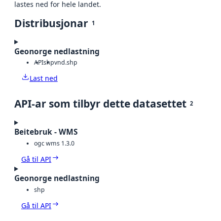
lastes ned for hele landet.
Distribusjonar
1
Geonorge nedlastning
API
shp
vnd.shp
Last ned
API-ar som tilbyr dette datasettet
2
Beitebruk - WMS
ogc wms 1.3.0
Gå til API
Geonorge nedlastning
shp
Gå til API