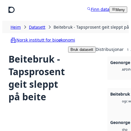
Hopp til hovudinnhald
Finn data
Meny
Heim
Datasett
Beitebruk - Tapsprosent geit sleppt på 
Norsk institutt for bioøkonomi
Distribusjonar
Bruk datasett
1
Beitebruk -
Geonorge 
Tapsprosent
sh
API
geit sleppt
på beite
Beitebruk
ogc w
Geonorge 
shp