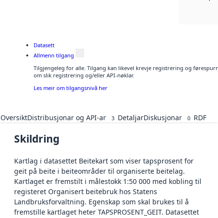
Datasett
Allmenn tilgang
Tilgjengeleg for alle. Tilgang kan likevel krevje registrering og føresp
om slik registrering og/eller API-nøklar.
Les meir om tilgangsnivå her
Oversikt
Distribusjonar og API-ar
Detaljar
Diskusjonar
RDF
3
0
Skildring
Kartlag i datasettet Beitekart som viser tapsprosent for
geit på beite i beiteområder til organiserte beitelag.
Kartlaget er fremstilt i målestokk 1:50 000 med kobling til
registeret Organisert beitebruk hos Statens
Landbruksforvaltning. Egenskap som skal brukes til å
fremstille kartlaget heter TAPSPROSENT_GEIT. Datasettet