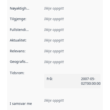
Nøyaktigheit
:
Ikkje oppgitt
Tilgjenge
:
Ikkje oppgitt
Fullstendigheit
:
Ikkje oppgitt
Aktualitet
:
Ikkje oppgitt
Relevans
:
Ikkje oppgitt
Geografisk område
:
Ikkje oppgitt
Tidsrom
:
Frå
:
2007-05-
02T00:00:00Z
Ikkje oppgitt
I samsvar med
:
Referanse til ei implementeringsregel eller an