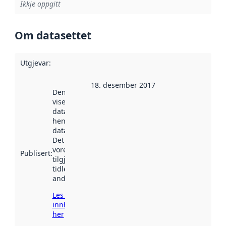
Ikkje oppgitt
Om datasettet
Utgjevar
:
18. desember 2017
Denne datoen
viser når
datasettet vart
henta inn av
data.norge.no.
Det kan ha
vore
Publisert
:
tilgjengeleg
tidlegare
andre stader.
Les meir om
innhenting
her