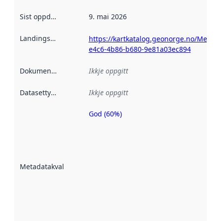
Sist oppdatert
:
9. mai 2026
Landingsside
:
https://kartkatalog.geonorge.no/Metad
e4c6-4b86-b680-9e81a03ec894
Dokumentasjon
:
Ikkje oppgitt
Datasettype
:
Ikkje oppgitt
God (60%)
Metadatakvalitet
er ein indikator
på kor godt
datasettene er
beskrive ved
Metadatakvalitet
:
hjelp av
metadata.
Les meir om
metadatakvalitet
her