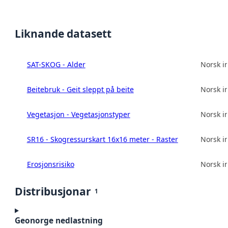
Liknande datasett
SAT-SKOG - Alder
Norsk in
Beitebruk - Geit sleppt på beite
Norsk in
Vegetasjon - Vegetasjonstyper
Norsk in
SR16 - Skogressurskart 16x16 meter - Raster
Norsk in
Erosjonsrisiko
Norsk in
Distribusjonar
1
Geonorge nedlastning