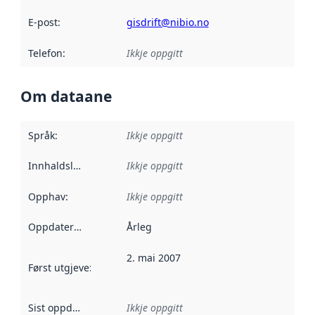
E-post
:
gisdrift@nibio.no
Telefon
:
Ikkje oppgitt
Om dataane
Språk
:
Ikkje oppgitt
Innhaldsleverandørar
Ikkje oppgitt
:
Opphav
:
Ikkje oppgitt
Oppdateringsfrekvens
Årleg
:
2. mai 2007
Først utgjeve
:
Denne datoen seier når dataa i dette datasettet 
Sist oppdatert
:
Ikkje oppgitt