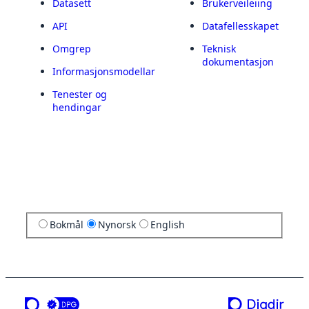
Datasett
Brukerveileiing
API
Datafellesskapet
Omgrep
Teknisk
dokumentasjon
Informasjonsmodellar
Tenester og
hendingar
Bokmål
Nynorsk
English
ei teneste frå