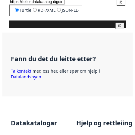
Kopier
Turtle
RDF/XML
JSON-LD
Kopier
Fann du det du leitte etter?
Ta kontakt
med oss her, eller spør om hjelp i
Datalandsbyen
.
Datakatalogar
Hjelp og rettleiing