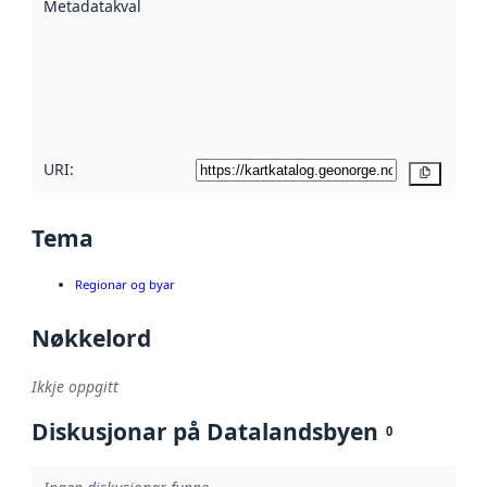
Metadatakvalitet
:
hjelp av
metadata.
Les meir om
metadatakvalitet
her
URI:
Kopier
Tema
Regionar og byar
Nøkkelord
Ikkje oppgitt
Diskusjonar på Datalandsbyen
0