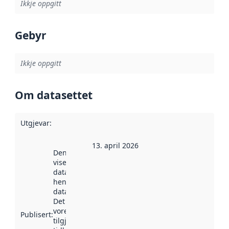
Ikkje oppgitt
Gebyr
Ikkje oppgitt
Om datasettet
Utgjevar
:
13. april 2026
Denne datoen
viser når
datasettet vart
henta inn av
data.norge.no.
Det kan ha
vore
Publisert
:
tilgjengeleg