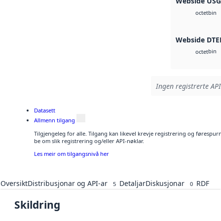
Webside US
bin
octet
Webside DTE
bin
octet
Ingen registrerte API
Datasett
Allmenn tilgang
Tilgjengeleg for alle. Tilgang kan likevel krevje registrering og førespu
be om slik registrering og/eller API-nøklar.
Les meir om tilgangsnivå her
Oversikt
Distribusjonar og API-ar
Detaljar
Diskusjonar
RDF
5
0
Skildring