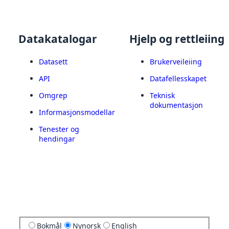
Datakatalogar
Hjelp og rettleiing
Datasett
Brukerveileiing
API
Datafellesskapet
Omgrep
Teknisk
dokumentasjon
Informasjonsmodellar
Tenester og
hendingar
Bokmål
Nynorsk
English