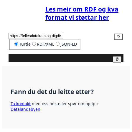
Les meir om RDF og kva
format vi støttar her
Kopier
Turtle
RDF/XML
JSON-LD
Kopier
Fann du det du leitte etter?
Ta kontakt
med oss her, eller spør om hjelp i
Datalandsbyen
.