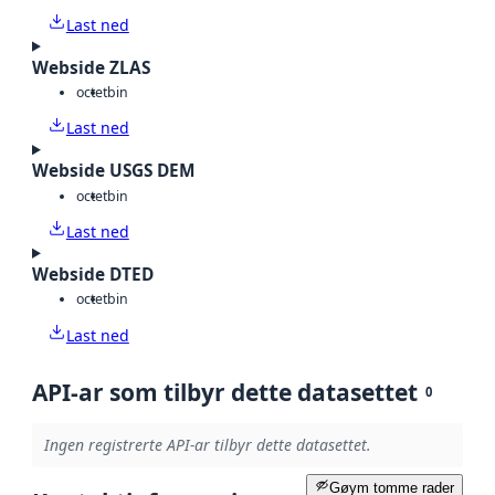
Last ned
Webside ZLAS
octet
bin
Last ned
Webside USGS DEM
octet
bin
Last ned
Webside DTED
octet
bin
Last ned
API-ar som tilbyr dette datasettet
0
Ingen registrerte API-ar tilbyr dette datasettet.
Gøym tomme rader