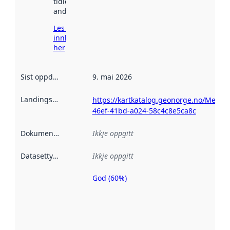
tidlegare
andre stader.
Les meir om
innhenting
her
Sist oppdatert
:
9. mai 2026
Landingsside
:
https://kartkatalog.geonorge.no/Metada
46ef-41bd-a024-58c4c8e5ca8c
Dokumentasjon
:
Ikkje oppgitt
Datasettype
:
Ikkje oppgitt
God (60%)
Metadatakvalitet
er ein indikator
på kor godt
datasettene er
beskrive ved