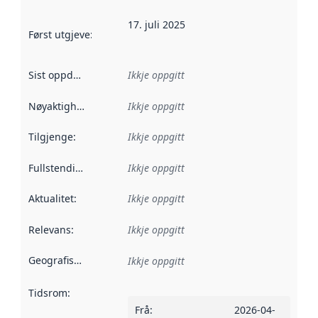
17. juli 2025
Først utgjeve
:
Denne datoen seier når dataa i dette datasettet 
Sist oppdatert
:
Ikkje oppgitt
Nøyaktigheit
:
Ikkje oppgitt
Tilgjenge
:
Ikkje oppgitt
Fullstendigheit
:
Ikkje oppgitt
Aktualitet
:
Ikkje oppgitt
Relevans
:
Ikkje oppgitt
Geografisk område
:
Ikkje oppgitt
Tidsrom
:
Frå
:
2026-04-