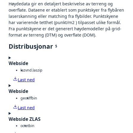
Høydedata gir en detaljert beskrivelse av terreng og
overflate. Dataene er etablert som punktskyer fra flybåren
laserskanning eller matching fra flybilder. Punktskyene
har varierende tetthet (punkt/m2 ) tilpasset ulike formål.
Fra punktskyene er det generert høydemodeller på grid-
format av terreng (DTM) og overflate (DOM).
Distribusjonar
5
Webside
laz
vnd.laszip
Last ned
Webside
geotiff
bin
Last ned
Webside ZLAS
octet
bin