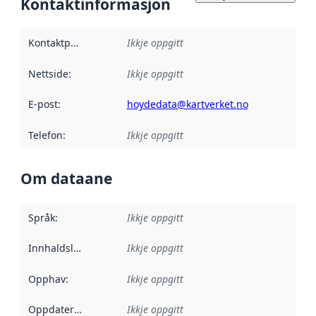
Kontaktinformasjon
Kontaktpunkt
:
Ikkje oppgitt
Nettside
:
Ikkje oppgitt
E-post
:
hoydedata@kartverket.no
Telefon
:
Ikkje oppgitt
Om dataane
Språk
:
Ikkje oppgitt
Innhaldsleverandørar
Ikkje oppgitt
:
Opphav
:
Ikkje oppgitt
Oppdateringsfrekvens
Ikkje oppgitt
: