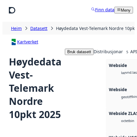
Hopp til hovudinnhald
Finn data
Meny
Heim
Datasett
Høydedata Vest-Telemark Nordre 10pkt
Kartverket
Distribusjonar
API
Bruk datasett
5
Høydedata
Webside
Vest-
vnd.las
laz
Telemark
Webside
bin
Nordre
geotiff
10pkt 2025
Webside ZLA
bin
octet