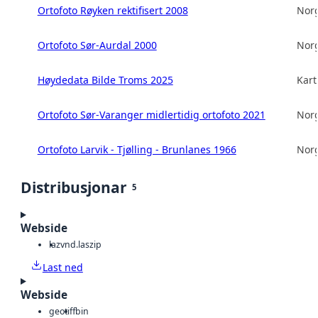
Ortofoto Røyken rektifisert 2008
Norg
Ortofoto Sør-Aurdal 2000
Norg
Høydedata Bilde Troms 2025
Kart
Ortofoto Sør-Varanger midlertidig ortofoto 2021
Norg
Ortofoto Larvik - Tjølling - Brunlanes 1966
Norg
Distribusjonar
5
Webside
laz
vnd.laszip
Last ned
Webside
geotiff
bin