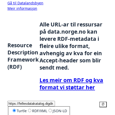
Gå til Datalandsbyen
Meir informasjon
Alle URL-ar til ressursar
på data.norge.no kan
levere RDF-metadata i
Resource
fleire ulike format,
Description
avhengig av kva for ein
Framework
Accept-header som blir
(RDF)
sendt med.
Les meir om RDF og kva
format vi støttar her
Kopier
Turtle
RDF/XML
JSON-LD