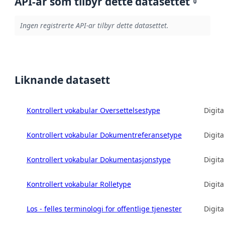
API-ar som tilbyr dette datasettet
0
Ingen registrerte API-ar tilbyr dette datasettet.
Liknande datasett
Kontrollert vokabular Oversettelsestype
Digita
Kontrollert vokabular Dokumentreferansetype
Digita
Kontrollert vokabular Dokumentasjonstype
Digita
Kontrollert vokabular Rolletype
Digita
Los - felles terminologi for offentlige tjenester
Digita