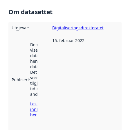
Om datasettet
Utgjevar
:
Digitaliseringsdirektoratet
15. februar 2022
Denne datoen
viser når
datasettet vart
henta inn av
data.norge.no.
Det kan ha
vore
Publisert
:
tilgjengeleg
tidlegare
andre stader.
Les meir om
innhenting
her