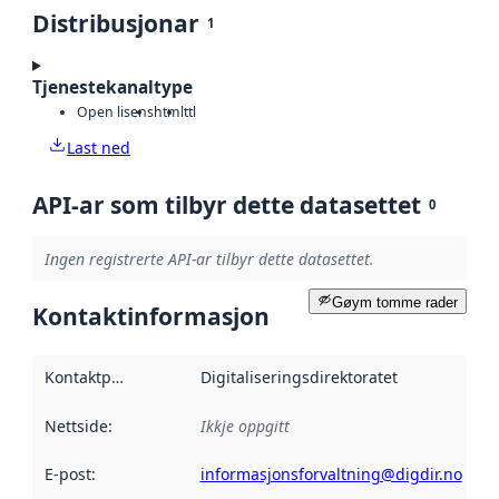
Distribusjonar
1
Tjenestekanaltype
Open lisens
html
ttl
Last ned
API-ar som tilbyr dette datasettet
0
Ingen registrerte API-ar tilbyr dette datasettet.
Gøym tomme rader
Kontaktinformasjon
Kontaktpunkt
:
Digitaliseringsdirektoratet
Nettside
:
Ikkje oppgitt
E-post
:
informasjonsforvaltning@digdir.no