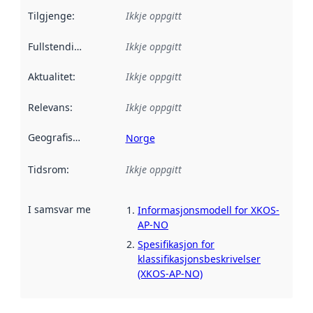
Tilgjenge
:
Ikkje oppgitt
Fullstendigheit
:
Ikkje oppgitt
Aktualitet
:
Ikkje oppgitt
Relevans
:
Ikkje oppgitt
Geografisk område
:
Norge
Tidsrom
:
Ikkje oppgitt
I samsvar med
:
Referanse til ei implementeringsregel eller an
Informasjonsmodell for XKOS-
AP-NO
Spesifikasjon for
klassifikasjonsbeskrivelser
(XKOS-AP-NO)