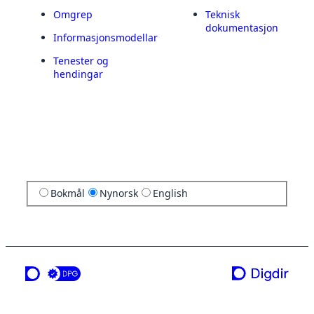
Omgrep
Teknisk
dokumentasjon
Informasjonsmodellar
Tenester og
hendingar
Bokmål
Nynorsk
English
ei teneste frå