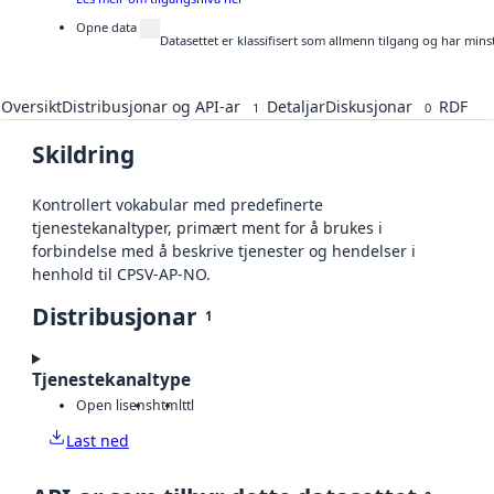
Opne data
Datasettet er klassifisert som allmenn tilgang og har mins
Oversikt
Distribusjonar og API-ar
Detaljar
Diskusjonar
RDF
1
0
Skildring
Kontrollert vokabular med predefinerte
tjenestekanaltyper, primært ment for å brukes i
forbindelse med å beskrive tjenester og hendelser i
henhold til CPSV-AP-NO.
Distribusjonar
1
Tjenestekanaltype
Open lisens
html
ttl
Last ned