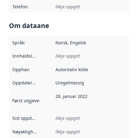
Telefon
:
Ikkje oppgitt
Om dataane
Språk
:
Norsk, Engelsk
Innhaldsleverandørar
Ikkje oppgitt
:
Opphav
:
Autoritativ kilde
Oppdateringsfrekvens
Uregelmessig
:
28. januar 2022
Først utgjeve
:
Denne datoen seier når dataa i dette datasettet 
Sist oppdatert
:
Ikkje oppgitt
Nøyaktigheit
:
Ikkje oppgitt