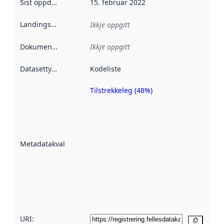
Sist oppdatert
:
15. februar 2022
Landingsside
:
Ikkje oppgitt
Dokumentasjon
:
Ikkje oppgitt
Datasettype
:
Kodeliste
Tilstrekkeleg (48%)
Metadatakvalitet
er ein indikator
på kor godt
datasettene er
beskrive ved
Metadatakvalitet
:
hjelp av
metadata.
Les meir om
metadatakvalitet
her
URI:
Kopier