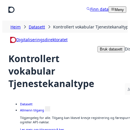
Hopp til hovudinnhald
Finn data
Meny
Heim
Datasett
Kontrollert vokabular Tjenestekanaltyp
Digitaliseringsdirektoratet
Di
Bruk datasett
Kontrollert
vokabular
Tjenestekanaltype
I
Datasett
Allmenn tilgang
Tilgjengeleg for alle. Tilgang kan likevel krevje registrering og førespu
og/eller API-nøklar.
Les meir om tilgangsnivå her