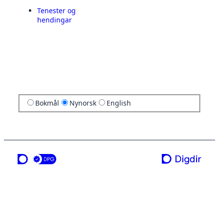
Tenester og
hendingar
Bokmål
Nynorsk
English
ei teneste frå