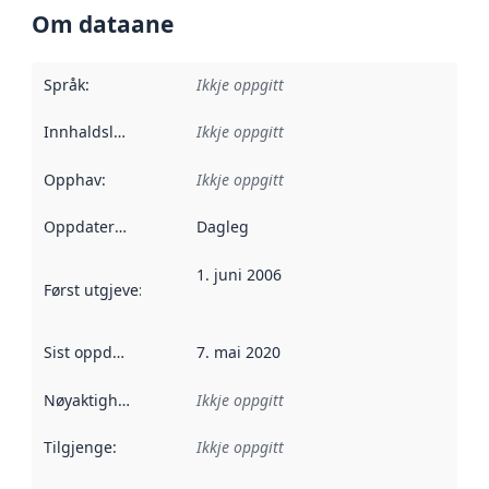
Om dataane
Språk
:
Ikkje oppgitt
Innhaldsleverandørar
Ikkje oppgitt
:
Opphav
:
Ikkje oppgitt
Oppdateringsfrekvens
Dagleg
:
1. juni 2006
Først utgjeve
:
Denne datoen seier når dataa i dette datasettet 
Sist oppdatert
:
7. mai 2020
Nøyaktigheit
:
Ikkje oppgitt
Tilgjenge
:
Ikkje oppgitt