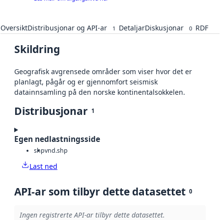
Oversikt
Distribusjonar og API-ar
Detaljar
Diskusjonar
RDF
1
0
Skildring
Geografisk avgrensede områder som viser hvor det er
planlagt, pågår og er gjennomfort seismisk
datainnsamling på den norske kontinentalsokkelen.
Distribusjonar
1
Egen nedlastningsside
shp
vnd.shp
Last ned
API-ar som tilbyr dette datasettet
0
Ingen registrerte API-ar tilbyr dette datasettet.