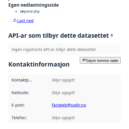
Egen nedlastningsside
shp
vnd.shp
Last ned
API-ar som tilbyr dette datasettet
0
Ingen registrerte API-ar tilbyr dette datasettet.
Gøym tomme rader
Kontaktinformasjon
Kontaktpunkt
:
Ikkje oppgitt
Nettside
:
Ikkje oppgitt
E-post
:
factweb@sodir.no
Telefon
:
Ikkje oppgitt