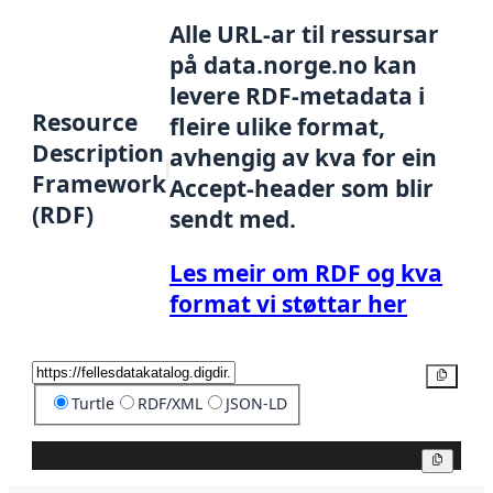
Alle URL-ar til ressursar
på data.norge.no kan
levere RDF-metadata i
Resource
fleire ulike format,
Description
avhengig av kva for ein
Framework
Accept-header som blir
(RDF)
sendt med.
Les meir om RDF og kva
format vi støttar her
Kopier
Turtle
RDF/XML
JSON-LD
Kopier