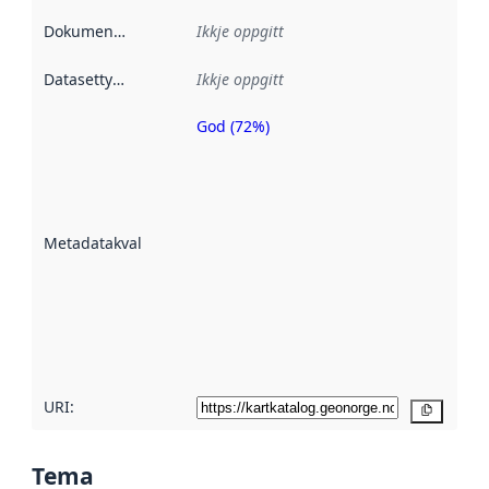
Dokumentasjon
:
Ikkje oppgitt
Datasettype
:
Ikkje oppgitt
God (72%)
Metadatakvalitet
er ein indikator
på kor godt
datasettene er
beskrive ved
Metadatakvalitet
:
hjelp av
metadata.
Les meir om
metadatakvalitet
her
URI:
Kopier
Tema