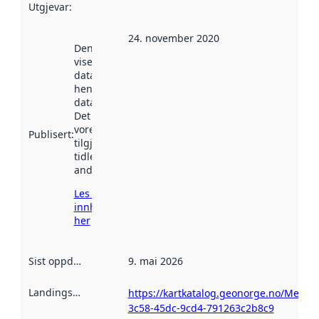
Utgjevar
:
24. november 2020
Denne datoen
viser når
datasettet vart
henta inn av
data.norge.no.
Det kan ha
vore
Publisert
:
tilgjengeleg
tidlegare
andre stader.
Les meir om
innhenting
her
Sist oppdatert
:
9. mai 2026
Landingsside
:
https://kartkatalog.geonorge.no/Metad
3c58-45dc-9cd4-791263c2b8c9