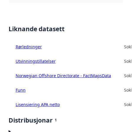
Liknande datasett
Rørledninger
Sokk
Utvinningstillatelser
Sokk
Norwegian Offshore Directorate - FactMapsData
Sokk
Funn
Sokk
Lisensiering APA netto
Sokk
Distribusjonar
1