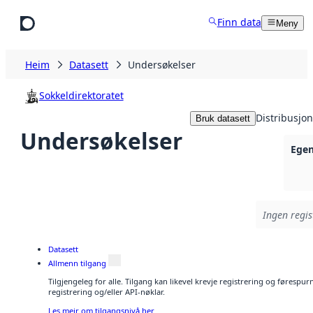
Hopp til hovudinnhald
Finn data
Meny
Heim
Datasett
Undersøkelser
Sokkeldirektoratet
Distribusjon
Bruk datasett
Undersøkelser
Egen
Ingen regis
Datasett
Allmenn tilgang
Tilgjengeleg for alle. Tilgang kan likevel krevje registrering og førespu
registrering og/eller API-nøklar.
Les meir om tilgangsnivå her