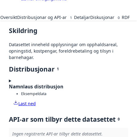
Oversikt
Distribusjonar og API-ar
Detaljar
Diskusjonar
RDF
1
0
Skildring
Datasettet inneheld opplysningar om opphaldsareal,
opningstid, kostpengar, foreldrebetaling og tilsyn i
barnehagar.
Distribusjonar
1
Namnlaus distribusjon
Eksempeldata
Last ned
API-ar som tilbyr dette datasettet
0
Ingen registrerte API-ar tilbyr dette datasettet.