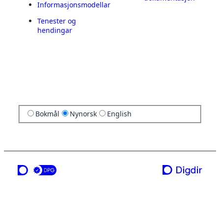
Informasjonsmodellar
Tenester og
hendingar
Bokmål
Nynorsk
English
ei teneste frå