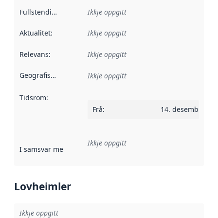
Fullstendigheit
:
Ikkje oppgitt
Aktualitet
:
Ikkje oppgitt
Relevans
:
Ikkje oppgitt
Geografisk område
:
Ikkje oppgitt
Tidsrom
:
Frå
:
14. desember 20
Ikkje oppgitt
I samsvar med
:
Referanse til ei implementeringsregel eller an
Lovheimler
Ikkje oppgitt