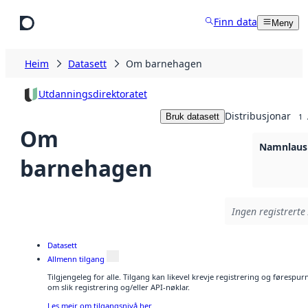
Hopp til hovudinnhald
Finn data
Meny
Heim
Datasett
Om barnehagen
Utdanningsdirektoratet
Distribusjonar
Bruk datasett
1
Om
Namnlaus 
barnehagen
Ingen registrerte 
Datasett
Allmenn tilgang
Tilgjengeleg for alle. Tilgang kan likevel krevje registrering og føresp
om slik registrering og/eller API-nøklar.
Les meir om tilgangsnivå her