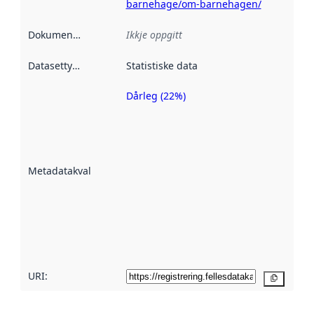
barnehage/om-barnehagen/
Dokumentasjon
:
Ikkje oppgitt
Datasettype
:
Statistiske data
Dårleg (22%)
Metadatakvalitet
er ein indikator
på kor godt
datasettene er
beskrive ved
Metadatakvalitet
:
hjelp av
metadata.
Les meir om
metadatakvalitet
her
URI:
Kopier