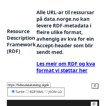
Alle URL-ar til ressursar
på data.norge.no kan
levere RDF-metadata i
Resource
fleire ulike format,
Description
avhengig av kva for ein
Framework
Accept-header som blir
(RDF)
sendt med.
Les meir om RDF og kva
format vi støttar her
Kopier
Turtle
RDF/XML
JSON-LD
Kopier