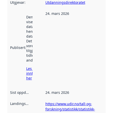
Utgjevar
:
Utdanningsdirektoratet
24. mars 2026
Denne datoen
viser når
datasettet vart
henta inn av
data.norge.no.
Det kan ha
vore
Publisert
:
tilgjengeleg
tidlegare
andre stader.
Les meir om
innhenting
her
Sist oppdatert
:
24. mars 2026
Landingsside
:
https://www.udir.no/tall-og-
forskning/statistikk/statistikk-