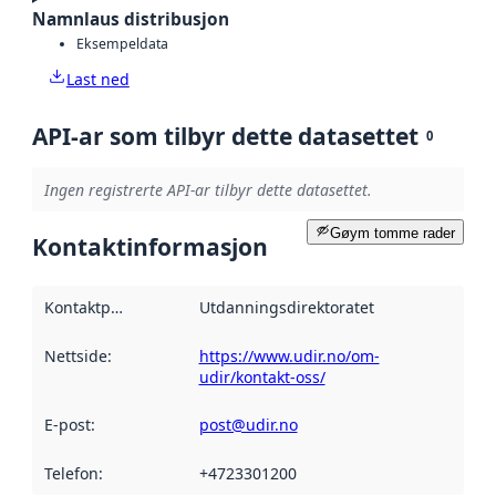
Namnlaus distribusjon
Eksempeldata
Last ned
API-ar som tilbyr dette datasettet
0
Ingen registrerte API-ar tilbyr dette datasettet.
Gøym tomme rader
Kontaktinformasjon
Kontaktpunkt
:
Utdanningsdirektoratet
Nettside
:
https://www.udir.no/om-
udir/kontakt-oss/
E-post
:
post@udir.no
Telefon
:
+4723301200