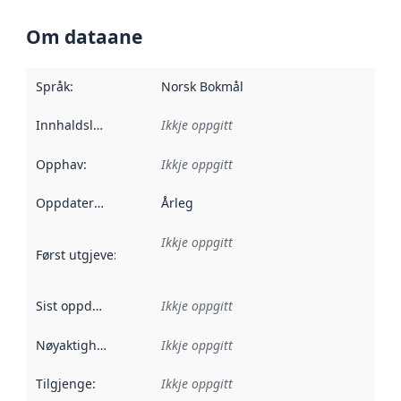
Om dataane
Språk
:
Norsk Bokmål
Innhaldsleverandørar
Ikkje oppgitt
:
Opphav
:
Ikkje oppgitt
Oppdateringsfrekvens
Årleg
:
Ikkje oppgitt
Først utgjeve
:
Denne datoen seier når dataa i dette datasettet 
Sist oppdatert
:
Ikkje oppgitt
Nøyaktigheit
:
Ikkje oppgitt
Tilgjenge
:
Ikkje oppgitt