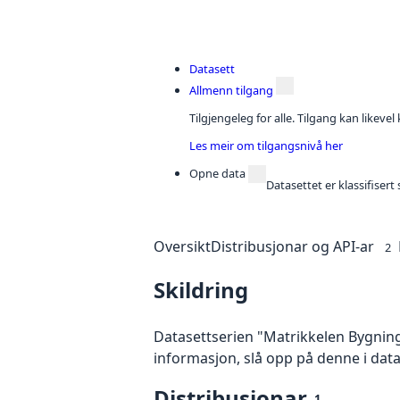
Datasett
Allmenn tilgang
Tilgjengeleg for alle. Tilgang kan likeve
Les meir om tilgangsnivå her
Opne data
Datasettet er klassifiser
Oversikt
Distribusjonar og API-ar
2
Skildring
Datasettserien "Matrikkelen Bygning
informasjon, slå opp på denne i dat
Distribusjonar
1