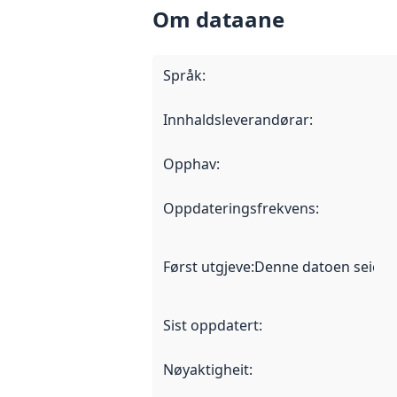
Om dataane
Språk
:
Innhaldsleverandørar
:
Opphav
:
Oppdateringsfrekvens
:
Først utgjeve
:
Denne datoen seier nå
Sist oppdatert
:
Nøyaktigheit
: