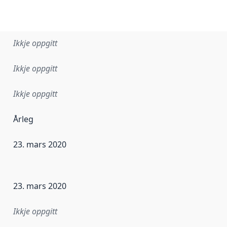
Ikkje oppgitt
Ikkje oppgitt
Ikkje oppgitt
Årleg
23. mars 2020
r dataa i dette datasettet først blei utgitt. Det kan ha skje
23. mars 2020
Ikkje oppgitt