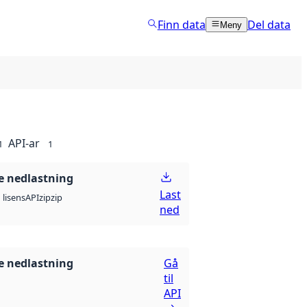
Finn data
Del data
Meny
API-ar
1
1
 nedlastning
Last
API
zip
zip
lisens
ned
 nedlastning
Gå
til
API