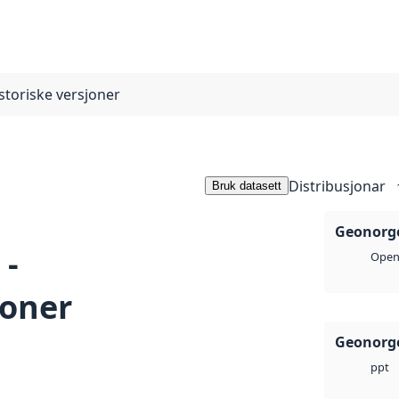
storiske versjoner
Distribusjonar
Bruk datasett
Geonorge
 -
Open 
joner
Geonorge
ppt