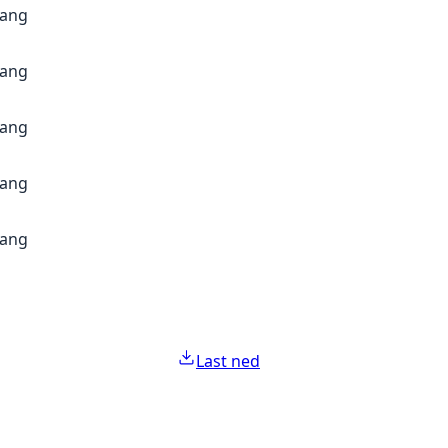
gang
gang
gang
gang
gang
Last ned