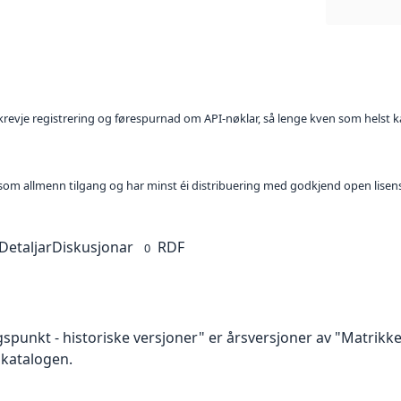
l krevje registrering og førespurnad om API-nøklar, så lenge kven som helst ka
t som allmenn tilgang og har minst éi distribuering med godkjend open lisen
Detaljar
Diskusjonar
RDF
0
spunkt - historiske versjoner" er årsversjoner av "Matrik
akatalogen.