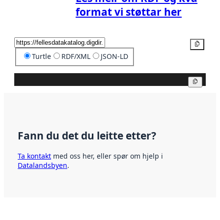
format vi støttar her
Kopier
Turtle
RDF/XML
JSON-LD
Kopier
Fann du det du leitte etter?
Ta kontakt
med oss her, eller spør om hjelp i
Datalandsbyen
.