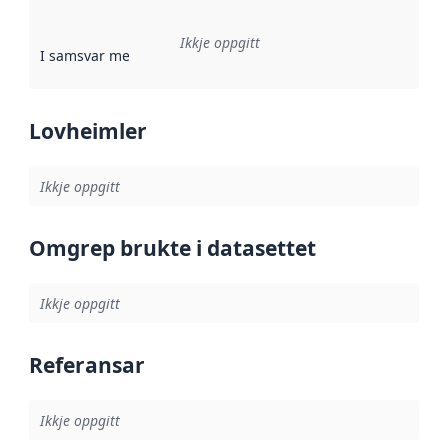
Ikkje oppgitt
I samsvar med
:
Referanse til ei implementeringsregel eller an
Lovheimler
Ikkje oppgitt
Omgrep brukte i datasettet
Ikkje oppgitt
Referansar
Ikkje oppgitt