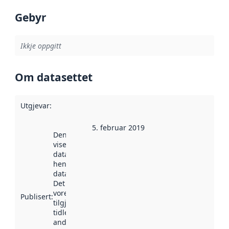
Gebyr
Ikkje oppgitt
Om datasettet
Utgjevar
:
5. februar 2019
Denne datoen
viser når
datasettet vart
henta inn av
data.norge.no.
Det kan ha
vore
Publisert
:
tilgjengeleg
tidlegare
andre stader.