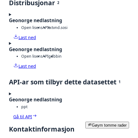
Distribusjonar
2
Geonorge nedlastning
Open lisens
API
txt
vnd.sosi
Last ned
Geonorge nedlastning
Open lisens
API
gdb
bin
Last ned
API-ar som tilbyr dette datasettet
1
Geonorge nedlastning
ppt
Gå til API
Gøym tomme rader
Kontaktinformasjon