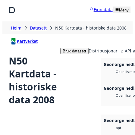
Hopp til hovudinnhald
Finn data
Meny
Heim
Datasett
N50 Kartdata - historiske data 2008
Kartverket
Distribusjonar
API-a
Bruk datasett
2
N50
Geonorge nedl
Kartdata -
Open lisens
historiske
Geonorge nedl
data 2008
Open lisens
Geonorge nedl
ppt