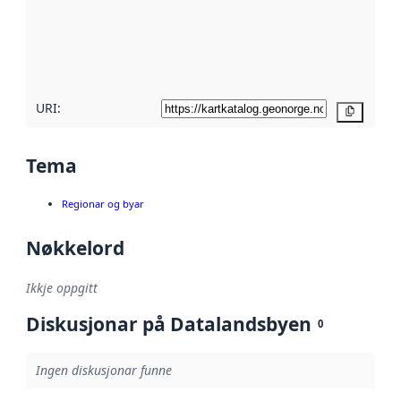
Les meir om
metadatakvalitet
her
URI:
Kopier
Tema
Regionar og byar
Nøkkelord
Ikkje oppgitt
Diskusjonar på Datalandsbyen
0
Ingen diskusjonar funne