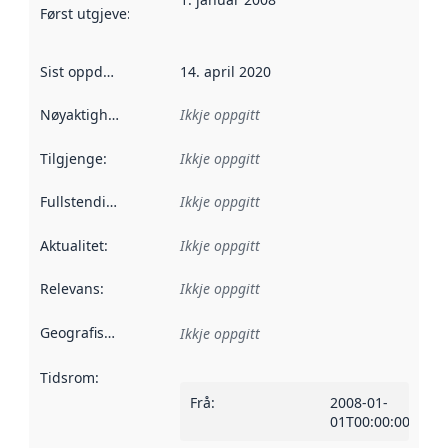
Først utgjeve
:
Denne datoen seier når dataa i dette datasettet 
Sist oppdatert
:
14. april 2020
Nøyaktigheit
:
Ikkje oppgitt
Tilgjenge
:
Ikkje oppgitt
Fullstendigheit
:
Ikkje oppgitt
Aktualitet
:
Ikkje oppgitt
Relevans
:
Ikkje oppgitt
Geografisk område
:
Ikkje oppgitt
Tidsrom
:
Frå
:
2008-01-
01T00:00:00Z