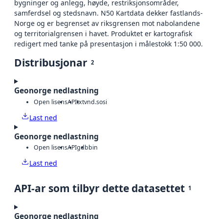
bygninger og anlegg, høyde, restriksjonsområder,
samferdsel og stedsnavn. N50 Kartdata dekker fastlands-
Norge og er begrenset av riksgrensen mot nabolandene
og territorialgrensen i havet. Produktet er kartografisk
redigert med tanke på presentasjon i målestokk 1:50 000.
Distribusjonar
2
Geonorge nedlastning
Open lisens
API
txt
vnd.sosi
Last ned
Geonorge nedlastning
Open lisens
API
gdb
bin
Last ned
API-ar som tilbyr dette datasettet
1
Geonorge nedlastning