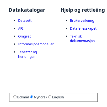
Datakatalogar
Hjelp og rettleiing
Datasett
Brukerveileiing
API
Datafellesskapet
Omgrep
Teknisk
dokumentasjon
Informasjonsmodellar
Tenester og
hendingar
Bokmål
Nynorsk
English