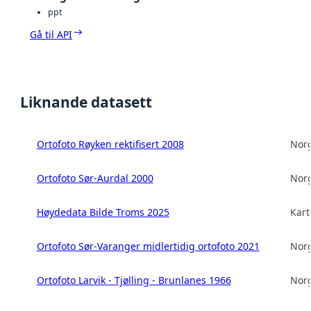
ppt
Gå til API
Liknande datasett
Ortofoto Røyken rektifisert 2008
Norg
Ortofoto Sør-Aurdal 2000
Norg
Høydedata Bilde Troms 2025
Kart
Ortofoto Sør-Varanger midlertidig ortofoto 2021
Norg
Ortofoto Larvik - Tjølling - Brunlanes 1966
Norg