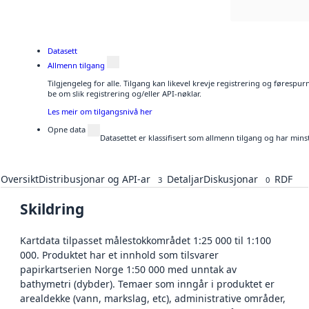
Datasett
Allmenn tilgang
Tilgjengeleg for alle. Tilgang kan likevel krevje registrering og førespu
be om slik registrering og/eller API-nøklar.
Les meir om tilgangsnivå her
Opne data
Datasettet er klassifisert som allmenn tilgang og har mins
Oversikt
Distribusjonar og API-ar
Detaljar
Diskusjonar
RDF
3
0
Skildring
Kartdata tilpasset målestokkområdet 1:25 000 til 1:100
000. Produktet har et innhold som tilsvarer
papirkartserien Norge 1:50 000 med unntak av
bathymetri (dybder). Temaer som inngår i produktet er
arealdekke (vann, markslag, etc), administrative områder,