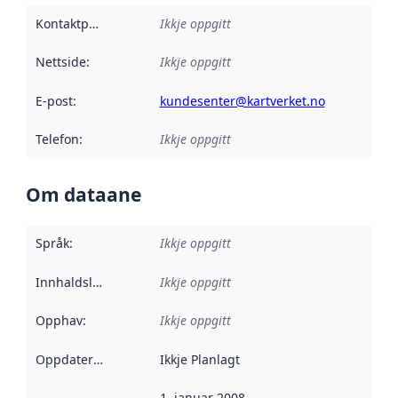
Kontaktpunkt
:
Ikkje oppgitt
Nettside
:
Ikkje oppgitt
E-post
:
kundesenter@kartverket.no
Telefon
:
Ikkje oppgitt
Om dataane
Språk
:
Ikkje oppgitt
Innhaldsleverandørar
Ikkje oppgitt
:
Opphav
:
Ikkje oppgitt
Oppdateringsfrekvens
Ikkje Planlagt
:
1. januar 2008