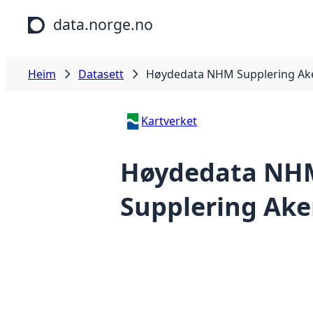
Hopp til hovudinnhald
data.norge.no
Heim
Datasett
Høydedata NHM Supplering Ak
Kartverket
Høydedata NH
Supplering Ake