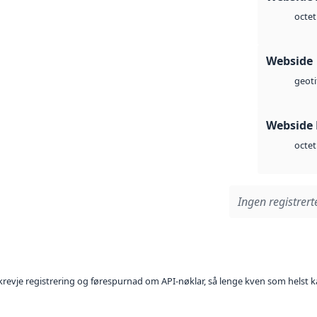
octet
Webside
geoti
Webside
octet
Ingen registrerte
l krevje registrering og førespurnad om API-nøklar, så lenge kven som helst ka