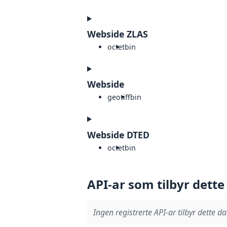
Webside ZLAS
octet
bin
Webside
geotiff
bin
Webside DTED
octet
bin
API-ar som tilbyr dette
Ingen registrerte API-ar tilbyr dette da