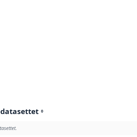
 datasettet
0
tasettet.