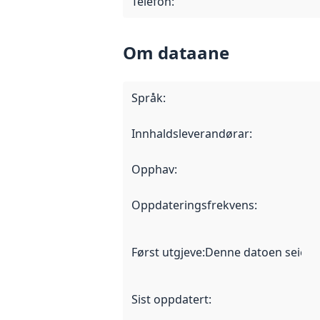
Telefon
:
Om dataane
Språk
:
Innhaldsleverandørar
:
Opphav
:
Oppdateringsfrekvens
:
Først utgjeve
:
Denne datoen seier nå
Sist oppdatert
: