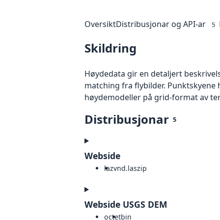
Oversikt
Distribusjonar og API-ar
5
Skildring
Høydedata gir en detaljert beskrivel
matching fra flybilder. Punktskyene 
høydemodeller på grid-format av te
Distribusjonar
5
Webside
laz
vnd.laszip
Webside USGS DEM
octet
bin