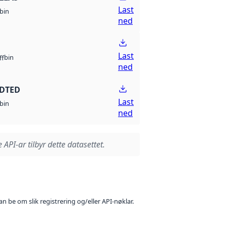
Last
bin
ned
Last
bin
ff
ned
 DTED
Last
bin
ned
 API-ar tilbyr dette datasettet.
n be om slik registrering og/eller API-nøklar.