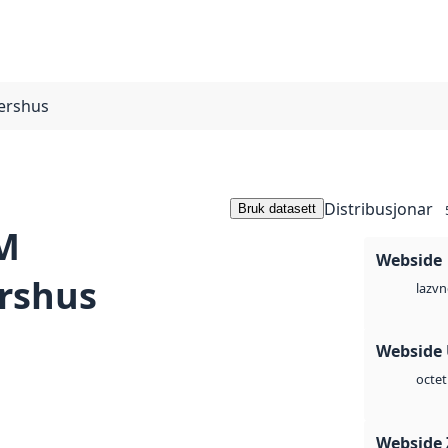
ershus
Distribusjonar
Bruk datasett
M
Webside
rshus
vn
laz
Webside
octet
Webside 