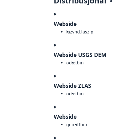
Distribusjonar
5
Webside
laz
vnd.laszip
Webside USGS DEM
octet
bin
Webside ZLAS
octet
bin
Webside
geotiff
bin