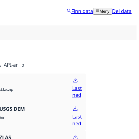
Finn data
Del data
Meny
API-ar
5
0
Last
d.laszip
ned
 USGS DEM
Last
bin
ned
ZLAS