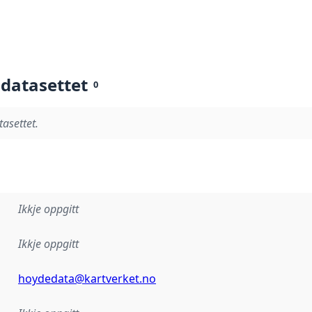
 datasettet
0
tasettet.
Ikkje oppgitt
Ikkje oppgitt
hoydedata@kartverket.no