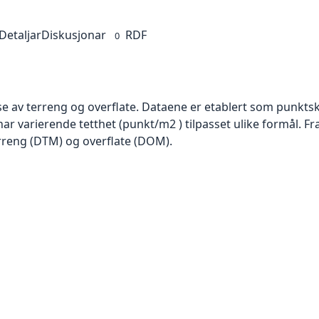
Detaljar
Diskusjonar
RDF
0
se av terreng og overflate. Dataene er etablert som punktsk
har varierende tetthet (punkt/m2 ) tilpasset ulike formål. F
rreng (DTM) og overflate (DOM).