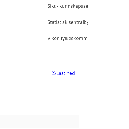
Sikt - kunnskapssektorens tjenestel
Statistisk sentralbyrå
Viken fylkeskommune under sletting 
Last ned