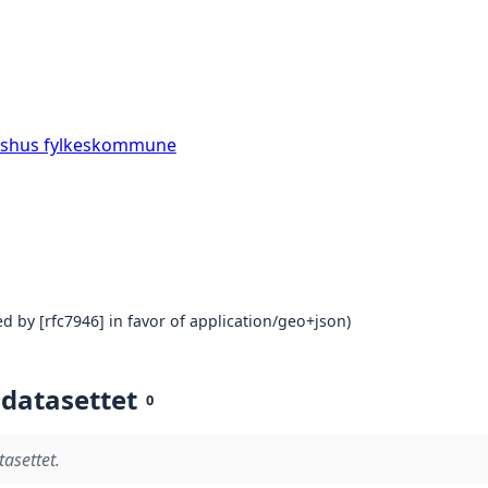
kershus fylkeskommune
d by [rfc7946] in favor of application/geo+json)
 datasettet
0
tasettet.