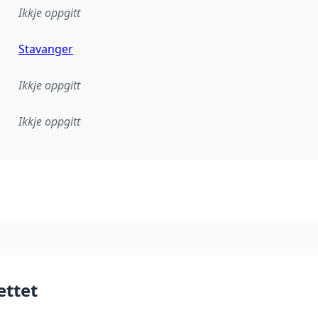
Ikkje oppgitt
Stavanger
Ikkje oppgitt
Ikkje oppgitt
lementeringsregel eller anna spesifikasjon som ligg til grun
ettet