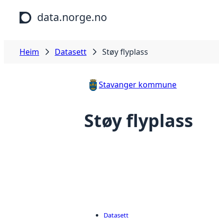
Hopp til hovudinnhald
data.norge.no
Heim
Datasett
Støy flyplass
Stavanger kommune
Støy flyplass
Datasett