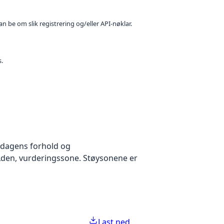
n be om slik registrering og/eller API-nøklar.
s.
v dagens forhold og
Lden, vurderingssone. Støysonene er
Last ned