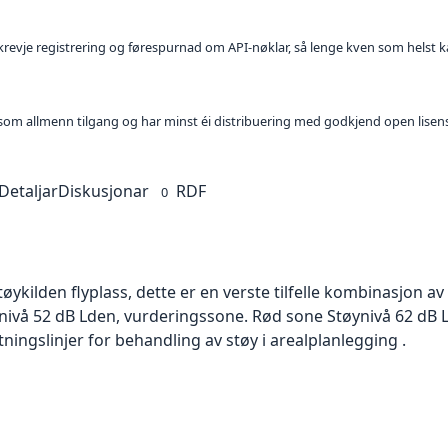
l krevje registrering og førespurnad om API-nøklar, så lenge kven som helst ka
t som allmenn tilgang og har minst éi distribuering med godkjend open lisen
Detaljar
Diskusjonar
RDF
0
øykilden flyplass, dette er en verste tilfelle kombinasjon a
nivå 52 dB Lden, vurderingssone. Rød sone Støynivå 62 dB 
ningslinjer for behandling av støy i arealplanlegging .