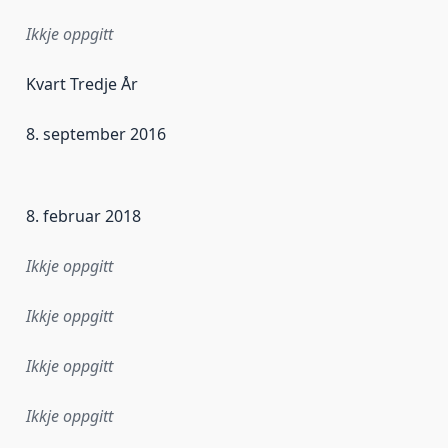
Ikkje oppgitt
Kvart Tredje År
8. september 2016
r dataa i dette datasettet først blei utgitt. Det kan ha skje
8. februar 2018
Ikkje oppgitt
Ikkje oppgitt
Ikkje oppgitt
Ikkje oppgitt