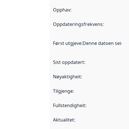
Opphav
:
Oppdateringsfrekvens
:
Først utgjeve
:
Denne datoen seier nå
Sist oppdatert
:
Nøyaktigheit
:
Tilgjenge
:
Fullstendigheit
:
Aktualitet
: