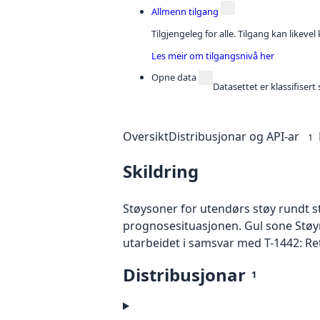
Allmenn tilgang
Tilgjengeleg for alle. Tilgang kan likeve
Les meir om tilgangsnivå her
Opne data
Datasettet er klassifiser
Oversikt
Distribusjonar og API-ar
1
Skildring
Støysoner for utendørs støy rundt st
prognosesituasjonen. Gul sone Støy
utarbeidet i samsvar med T-1442: Ret
Distribusjonar
1