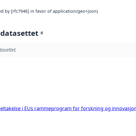
d by [rfc7946] in favor of application/geo+json)
 datasettet
0
tasettet.
deltakelse i EUs rammeprogram for forskning og innovasjo