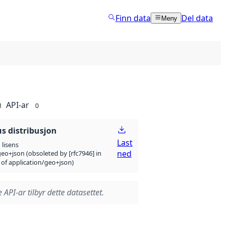
Finn data
Del data
Meny
API-ar
1
0
 distribusjon
Last
lisens
ned
eo+json (obsoleted by [rfc7946] in
 of application/geo+json)
 API-ar tilbyr dette datasettet.