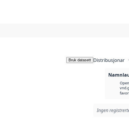
Distribusjonar
Bruk datasett
Namnlaus
Open 
vnd.g
favor
Ingen registrerte