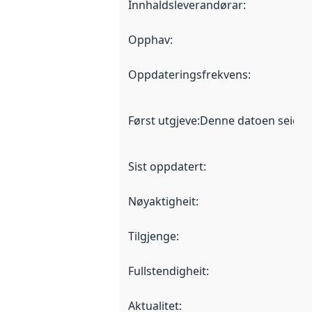
Innhaldsleverandørar
:
Opphav
:
Oppdateringsfrekvens
:
Først utgjeve
:
Denne datoen seier nå
Sist oppdatert
:
Nøyaktigheit
:
Tilgjenge
:
Fullstendigheit
:
Aktualitet
: