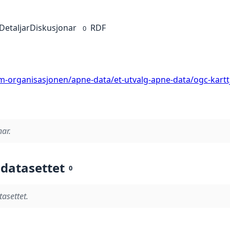
Detaljar
Diskusjonar
RDF
0
-organisasjonen/apne-data/et-utvalg-apne-data/ogc-kartt
nar.
 datasettet
0
tasettet.