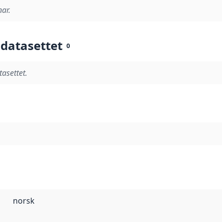
nar.
 datasettet
0
tasettet.
norsk