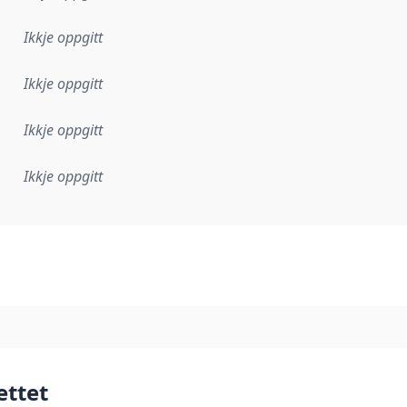
Ikkje oppgitt
Ikkje oppgitt
Ikkje oppgitt
Ikkje oppgitt
lementeringsregel eller anna spesifikasjon som ligg til grun
ettet