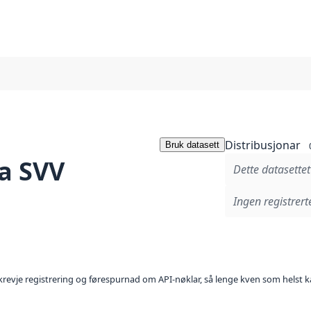
Distribusjonar
Bruk datasett
ra SVV
Dette datasettet
Ingen registrerte
l krevje registrering og førespurnad om API-nøklar, så lenge kven som helst ka