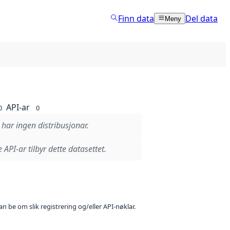
Finn data
Del data
Meny
API-ar
0
0
 har ingen distribusjonar.
 API-ar tilbyr dette datasettet.
n be om slik registrering og/eller API-nøklar.