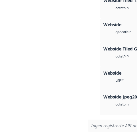
Webside Tiled T
bin
octet
Webside
bin
geotiff
Webside Tiled 
bin
octet
Webside
tif
tiff
Webside Jpeg2
bin
octet
Ingen registrerte API-ar