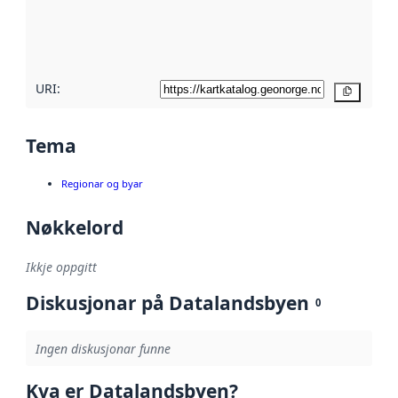
Les meir om
metadatakvalitet
her
URI:
Kopier
Tema
Regionar og byar
Nøkkelord
Ikkje oppgitt
Diskusjonar på Datalandsbyen
0
Ingen diskusjonar funne
Kva er Datalandsbyen?