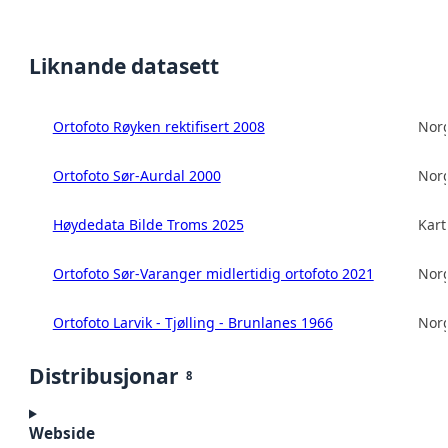
Liknande datasett
Ortofoto Røyken rektifisert 2008
Norg
Ortofoto Sør-Aurdal 2000
Norg
Høydedata Bilde Troms 2025
Kart
Ortofoto Sør-Varanger midlertidig ortofoto 2021
Norg
Ortofoto Larvik - Tjølling - Brunlanes 1966
Norg
Distribusjonar
8
Webside