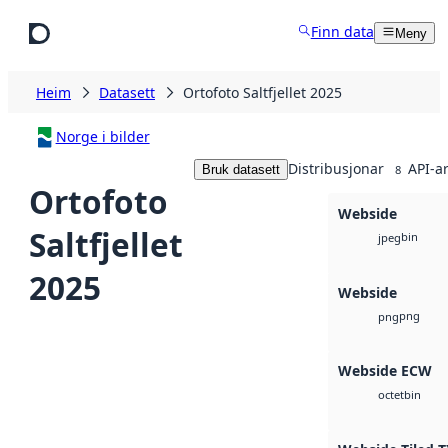
Hopp til hovudinnhald
Finn data
Meny
Heim
Datasett
Ortofoto Saltfjellet 2025
Norge i bilder
Distribusjonar
API-a
Bruk datasett
8
Ortofoto
Webside
Saltfjellet
bin
jpeg
2025
Webside
png
png
Webside ECW
bin
octet