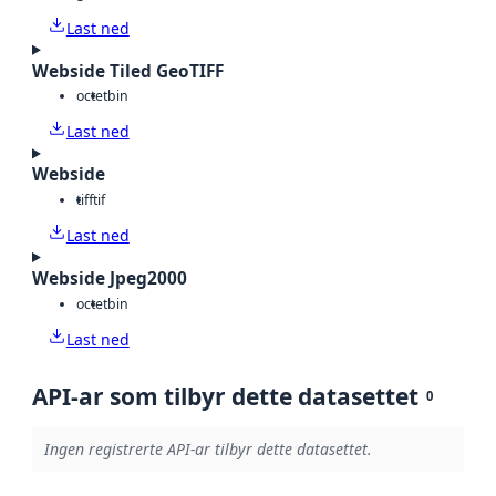
Last ned
Webside Tiled GeoTIFF
octet
bin
Last ned
Webside
tiff
tif
Last ned
Webside Jpeg2000
octet
bin
Last ned
API-ar som tilbyr dette datasettet
0
Ingen registrerte API-ar tilbyr dette datasettet.