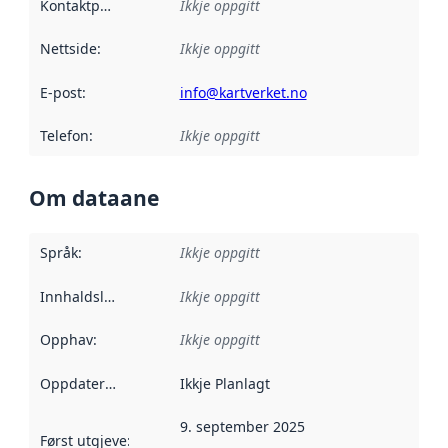
Kontaktpunkt
:
Ikkje oppgitt
Nettside
:
Ikkje oppgitt
E-post
:
info@kartverket.no
Telefon
:
Ikkje oppgitt
Om dataane
Språk
:
Ikkje oppgitt
Innhaldsleverandørar
Ikkje oppgitt
:
Opphav
:
Ikkje oppgitt
Oppdateringsfrekvens
Ikkje Planlagt
:
9. september 2025
Først utgjeve
:
Denne datoen seier når dataa i dette datasettet 