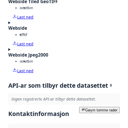
Webside Tiled GeoTIFF
octet
bin
Last ned
Webside
tiff
tif
Last ned
Webside Jpeg2000
octet
bin
Last ned
API-ar som tilbyr dette datasettet
0
Ingen registrerte API-ar tilbyr dette datasettet.
Gøym tomme rader
Kontaktinformasjon