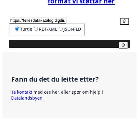
format vi støttar her
Kopier
Turtle
RDF/XML
JSON-LD
Kopier
Fann du det du leitte etter?
Ta kontakt
med oss her, eller spør om hjelp i
Datalandsbyen
.