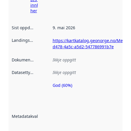
innhenting
her
Sist oppdatert
:
9. mai 2026
Landingsside
:
https://kartkatalog.geonorge.no/Metad
d478-4a5c-a5d2-547786991b7e
Dokumentasjon
:
Ikkje oppgitt
Datasettype
:
Ikkje oppgitt
God (60%)
Metadatakvalitet
er ein indikator
på kor godt
datasettene er
beskrive ved
Metadatakvalitet
:
hjelp av
metadata.