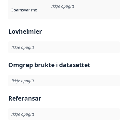
Ikkje oppgitt
I samsvar med
:
Referanse til ei implementeringsregel eller an
Lovheimler
Ikkje oppgitt
Omgrep brukte i datasettet
Ikkje oppgitt
Referansar
Ikkje oppgitt