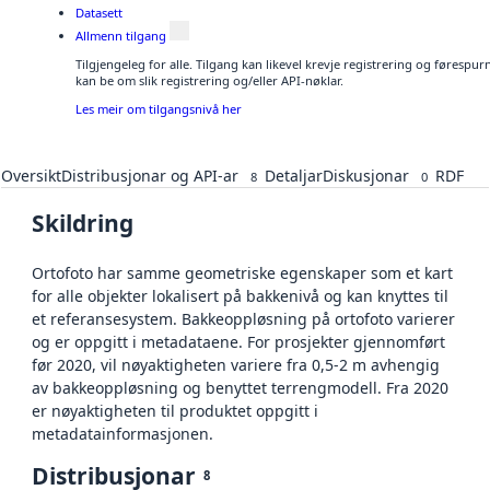
Datasett
Allmenn tilgang
Tilgjengeleg for alle. Tilgang kan likevel krevje registrering og førespu
kan be om slik registrering og/eller API-nøklar.
Les meir om tilgangsnivå her
Oversikt
Distribusjonar og API-ar
Detaljar
Diskusjonar
RDF
8
0
Skildring
Ortofoto har samme geometriske egenskaper som et kart
for alle objekter lokalisert på bakkenivå og kan knyttes til
et referansesystem. Bakkeoppløsning på ortofoto varierer
og er oppgitt i metadataene. For prosjekter gjennomført
før 2020, vil nøyaktigheten variere fra 0,5-2 m avhengig
av bakkeoppløsning og benyttet terrengmodell. Fra 2020
er nøyaktigheten til produktet oppgitt i
metadatainformasjonen.
Distribusjonar
8