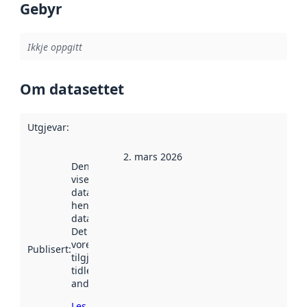
Gebyr
Ikkje oppgitt
Om datasettet
Utgjevar
:
2. mars 2026
Denne datoen
viser når
datasettet vart
henta inn av
data.norge.no.
Det kan ha
vore
Publisert
:
tilgjengeleg
tidlegare
andre stader.
Les meir om