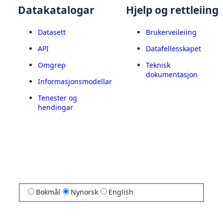
Datakatalogar
Hjelp og rettleiing
Datasett
Brukerveileiing
API
Datafellesskapet
Omgrep
Teknisk
dokumentasjon
Informasjonsmodellar
Tenester og
hendingar
Bokmål
Nynorsk
English