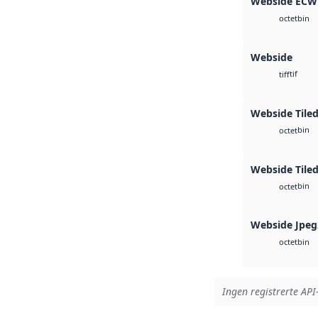
Webside ECW
bin
octet
Webside
tif
tiff
Webside Tile
bin
octet
Webside Tiled
bin
octet
Webside Jpeg
bin
octet
Ingen registrerte API-