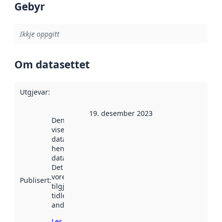
Gebyr
Ikkje oppgitt
Om datasettet
Utgjevar
:
19. desember 2023
Denne datoen
viser når
datasettet vart
henta inn av
data.norge.no.
Det kan ha
vore
Publisert
:
tilgjengeleg
tidlegare
andre stader.
Les meir om