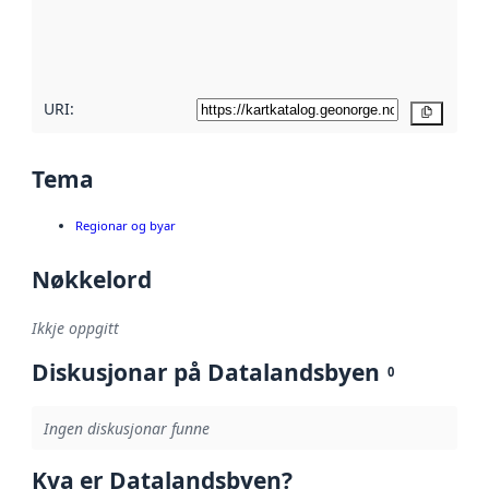
Les meir om
metadatakvalitet
her
URI:
Kopier
Tema
Regionar og byar
Nøkkelord
Ikkje oppgitt
Diskusjonar på Datalandsbyen
0
Ingen diskusjonar funne
Kva er Datalandsbyen?