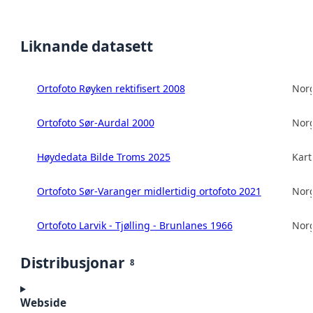
Liknande datasett
Ortofoto Røyken rektifisert 2008
Norg
Ortofoto Sør-Aurdal 2000
Norg
Høydedata Bilde Troms 2025
Kart
Ortofoto Sør-Varanger midlertidig ortofoto 2021
Norg
Ortofoto Larvik - Tjølling - Brunlanes 1966
Norg
Distribusjonar
8
Webside