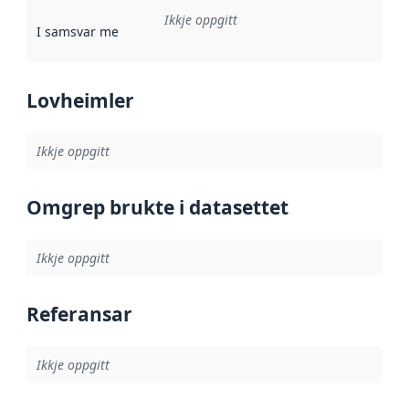
Ikkje oppgitt
I samsvar med
:
Referanse til ei implementeringsregel eller an
Lovheimler
Ikkje oppgitt
Omgrep brukte i datasettet
Ikkje oppgitt
Referansar
Ikkje oppgitt