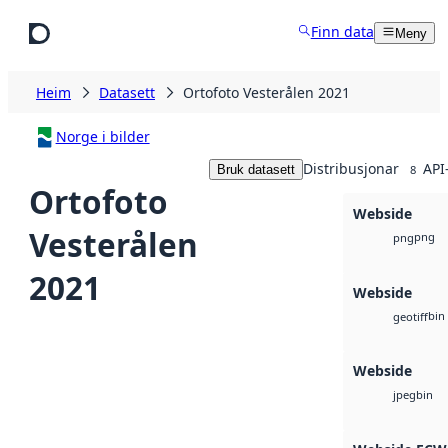
Hopp til hovudinnhald
Finn data
Meny
Heim
Datasett
Ortofoto Vesterålen 2021
Norge i bilder
Distribusjonar
API
Bruk datasett
8
Ortofoto
Webside
Vesterålen
png
png
2021
Webside
bin
geotiff
Webside
bin
jpeg