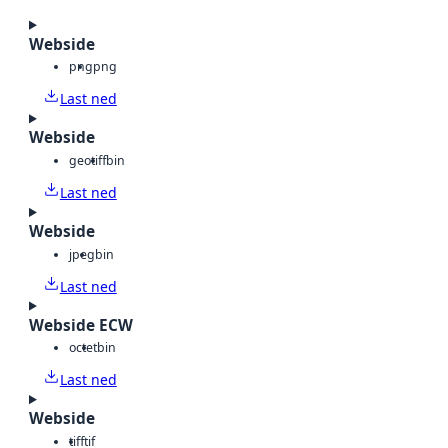
Webside
png
png
Last ned
Webside
geotiff
bin
Last ned
Webside
jpeg
bin
Last ned
Webside ECW
octet
bin
Last ned
Webside
tiff
tif