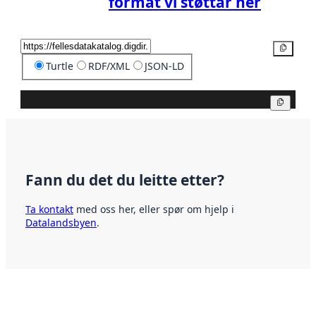
format vi støttar her
Kopier
Turtle
RDF/XML
JSON-LD
Kopier
Fann du det du leitte etter?
Ta kontakt
med oss her, eller spør om hjelp i
Datalandsbyen
.