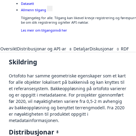
Datasett
Allmenn tilgang
Tilgjengeleg for alle. Tilgang kan likevel krevje registrering og førespu
be om slik registrering og/eller API-nøklar.
Les meir om tilgangsnivå her
Oversikt
Distribusjonar og API-ar
Detaljar
Diskusjonar
RDF
8
0
Skildring
Ortofoto har samme geometriske egenskaper som et kart
for alle objekter lokalisert på bakkenivå og kan knyttes til
et referansesystem. Bakkeoppløsning på ortofoto varierer
og er oppgitt i metadataene. For prosjekter gjennomført
før 2020, vil nøyaktigheten variere fra 0,5-2 m avhengig
av bakkeoppløsning og benyttet terrengmodell. Fra 2020
er nøyaktigheten til produktet oppgitt i
metadatainformasjonen.
Distribusjonar
8