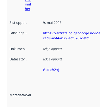
innhenting
her
Sist oppdatert
:
9. mai 2026
Landingsside
:
https://kartkatalog.geonorge.no/Metad
c1d8-4bf4-a1c2-ecf5267defc1
Dokumentasjon
:
Ikkje oppgitt
Datasettype
:
Ikkje oppgitt
God (60%)
Metadatakvalitet
er ein indikator
på kor godt
datasettene er
beskrive ved
Metadatakvalitet
:
hjelp av
metadata.