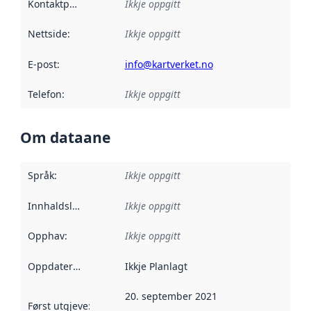
Kontaktpunkt
:
Ikkje oppgitt
Nettside
:
Ikkje oppgitt
E-post
:
info@kartverket.no
Telefon
:
Ikkje oppgitt
Om dataane
Språk
:
Ikkje oppgitt
Innhaldsleverandørar
Ikkje oppgitt
:
Opphav
:
Ikkje oppgitt
Oppdateringsfrekvens
Ikkje Planlagt
:
20. september 2021
Først utgjeve
:
Denne datoen seier når dataa i dette datasettet 