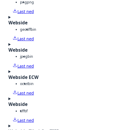
png
png
Last ned
Webside
geotiff
bin
Last ned
Webside
jpeg
bin
Last ned
Webside ECW
octet
bin
Last ned
Webside
tiff
tif
Last ned