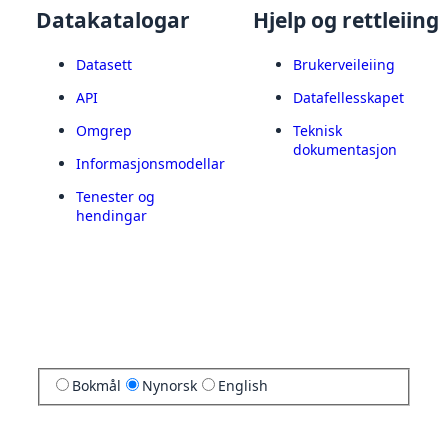
Datakatalogar
Hjelp og rettleiing
Datasett
Brukerveileiing
API
Datafellesskapet
Omgrep
Teknisk
dokumentasjon
Informasjonsmodellar
Tenester og
hendingar
Bokmål
Nynorsk
English