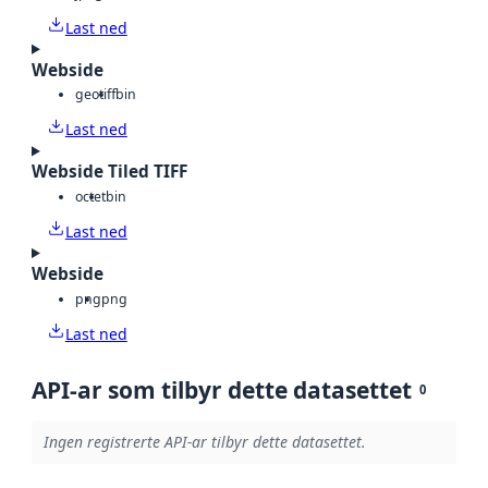
Last ned
Webside
geotiff
bin
Last ned
Webside Tiled TIFF
octet
bin
Last ned
Webside
png
png
Last ned
API-ar som tilbyr dette datasettet
0
Ingen registrerte API-ar tilbyr dette datasettet.