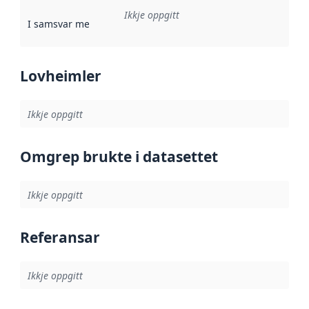
Ikkje oppgitt
I samsvar med
:
Referanse til ei implementeringsregel eller an
Lovheimler
Ikkje oppgitt
Omgrep brukte i datasettet
Ikkje oppgitt
Referansar
Ikkje oppgitt