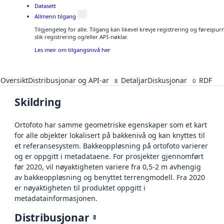
Datasett
Allmenn tilgang
Tilgjengeleg for alle. Tilgang kan likevel krevje registrering og føresp
slik registrering og/eller API-nøklar.
Les meir om tilgangsnivå her
Oversikt
Distribusjonar og API-ar
Detaljar
Diskusjonar
RDF
8
0
Skildring
Ortofoto har samme geometriske egenskaper som et kart
for alle objekter lokalisert på bakkenivå og kan knyttes til
et referansesystem. Bakkeoppløsning på ortofoto varierer
og er oppgitt i metadataene. For prosjekter gjennomført
før 2020, vil nøyaktigheten variere fra 0,5-2 m avhengig
av bakkeoppløsning og benyttet terrengmodell. Fra 2020
er nøyaktigheten til produktet oppgitt i
metadatainformasjonen.
Distribusjonar
8