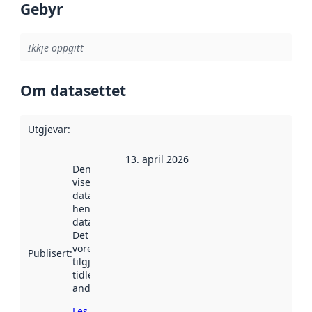
Gebyr
Ikkje oppgitt
Om datasettet
Utgjevar
:
13. april 2026
Denne datoen
viser når
datasettet vart
henta inn av
data.norge.no.
Det kan ha
vore
Publisert
:
tilgjengeleg
tidlegare
andre stader.
Les meir om