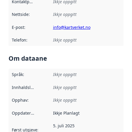
Kontaktpunkt
:
Ikkje oppgitt
Nettside
:
Ikkje oppgitt
E-post
:
info@kartverket.no
Telefon
:
Ikkje oppgitt
Om dataane
Språk
:
Ikkje oppgitt
Innhaldsleverandørar
Ikkje oppgitt
:
Opphav
:
Ikkje oppgitt
Oppdateringsfrekvens
Ikkje Planlagt
:
5. juli 2025
Først utgjeve
:
Denne datoen seier når dataa i dette datasettet 