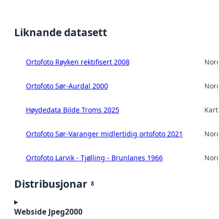
Liknande datasett
Ortofoto Røyken rektifisert 2008
Norg
Ortofoto Sør-Aurdal 2000
Norg
Høydedata Bilde Troms 2025
Kart
Ortofoto Sør-Varanger midlertidig ortofoto 2021
Norg
Ortofoto Larvik - Tjølling - Brunlanes 1966
Norg
Distribusjonar
8
Webside Jpeg2000