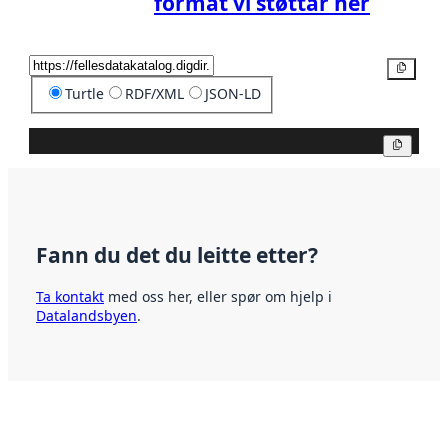
format vi støttar her
Kopier
Turtle
RDF/XML
JSON-LD
Kopier
Fann du det du leitte etter?
Ta kontakt
med oss her, eller spør om hjelp i
Datalandsbyen
.