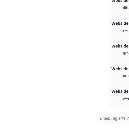
Webside
t
tiff
Webside
jpe
Webside
geot
Webside 
octe
Webside
png
Ingen registrert