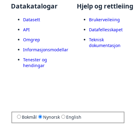
Datakatalogar
Hjelp og rettleiing
Datasett
Brukerveileiing
API
Datafellesskapet
Omgrep
Teknisk
dokumentasjon
Informasjonsmodellar
Tenester og
hendingar
Bokmål
Nynorsk
English