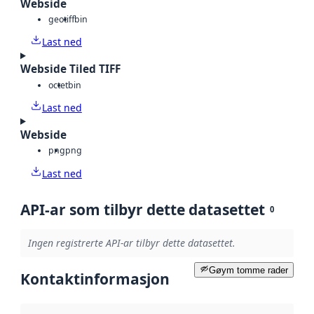
Webside
geotiff
bin
Last ned
Webside Tiled TIFF
octet
bin
Last ned
Webside
png
png
Last ned
API-ar som tilbyr dette datasettet
0
Ingen registrerte API-ar tilbyr dette datasettet.
Gøym tomme rader
Kontaktinformasjon