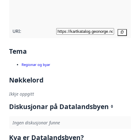
Les meir om
metadatakvalitet
her
URI:
Kopier
Tema
Regionar og byar
Nøkkelord
Ikkje oppgitt
Diskusjonar på Datalandsbyen
0
Ingen diskusjonar funne
Kva er Datalandsbyen?