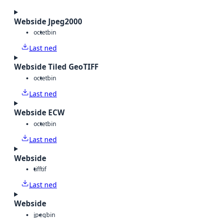
Webside Jpeg2000
octet
bin
Last ned
Webside Tiled GeoTIFF
octet
bin
Last ned
Webside ECW
octet
bin
Last ned
Webside
tiff
tif
Last ned
Webside
jpeg
bin