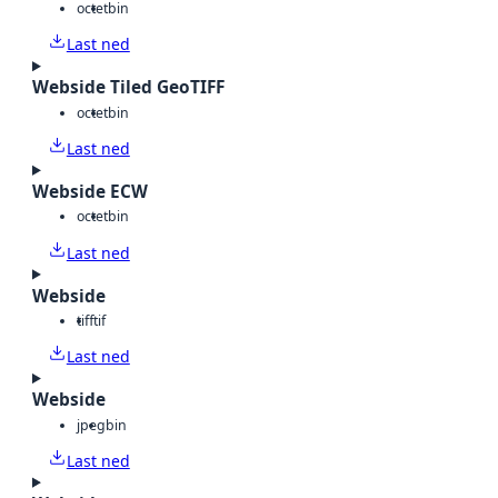
octet
bin
Last ned
Webside Tiled GeoTIFF
octet
bin
Last ned
Webside ECW
octet
bin
Last ned
Webside
tiff
tif
Last ned
Webside
jpeg
bin
Last ned