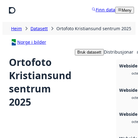
Hopp til hovudinnhald
Finn data
Meny
Heim
Datasett
Ortofoto Kristiansund sentrum 2025
Norge i bilder
Distribusjonar
Bruk datasett
Ortofoto
Webside
Kristiansund
octe
sentrum
Webside 
2025
octe
Webside
octe