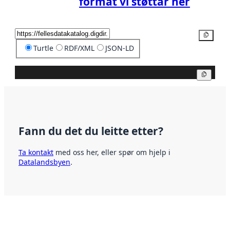
format vi støttar her
Kopier
Turtle
RDF/XML
JSON-LD
Kopier
Fann du det du leitte etter?
Ta kontakt
med oss her, eller spør om hjelp i
Datalandsbyen
.