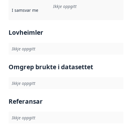
Ikkje oppgitt
I samsvar med
:
Referanse til ei implementeringsregel eller an
Lovheimler
Ikkje oppgitt
Omgrep brukte i datasettet
Ikkje oppgitt
Referansar
Ikkje oppgitt