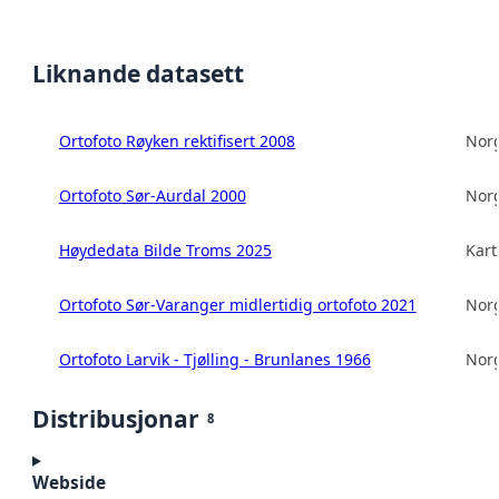
Liknande datasett
Ortofoto Røyken rektifisert 2008
Norg
Ortofoto Sør-Aurdal 2000
Norg
Høydedata Bilde Troms 2025
Kart
Ortofoto Sør-Varanger midlertidig ortofoto 2021
Norg
Ortofoto Larvik - Tjølling - Brunlanes 1966
Norg
Distribusjonar
8
Webside