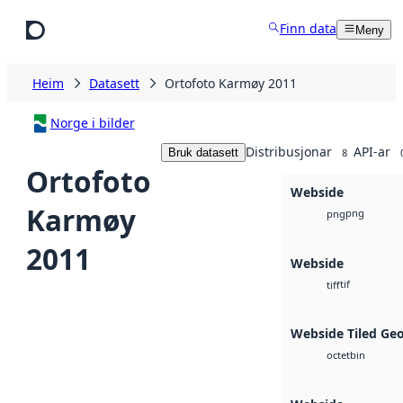
Hopp til hovudinnhald
Finn data
Meny
Heim
Datasett
Ortofoto Karmøy 2011
Norge i bilder
Distribusjonar
API-ar
Bruk datasett
8
Ortofoto
Webside
Karmøy
png
png
2011
Webside
tif
tiff
Webside Tiled Ge
bin
octet