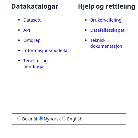
Datakatalogar
Hjelp og rettleiing
Datasett
Brukerveileiing
API
Datafellesskapet
Omgrep
Teknisk
dokumentasjon
Informasjonsmodellar
Tenester og
hendingar
Bokmål
Nynorsk
English