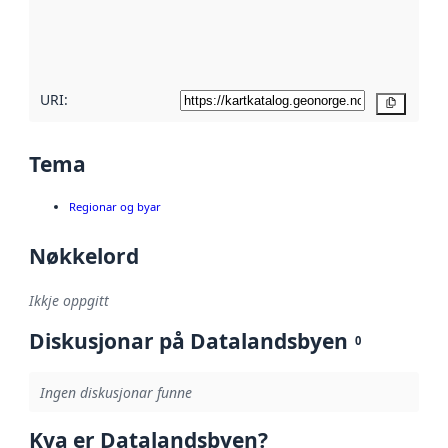
Les meir om
metadatakvalitet
her
URI:
Kopier
Tema
Regionar og byar
Nøkkelord
Ikkje oppgitt
Diskusjonar på Datalandsbyen
0
Ingen diskusjonar funne
Kva er Datalandsbyen?