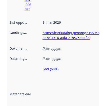
innhenting
her
Sist oppdatert
:
9. mai 2026
Landingsside
:
https://kartkatalog.geonorge.no/Metad
3e58-4316-aafa-218525d9af99
Dokumentasjon
:
Ikkje oppgitt
Datasettype
:
Ikkje oppgitt
God (60%)
Metadatakvalitet
er ein indikator
på kor godt
datasettene er
beskrive ved
Metadatakvalitet
:
hjelp av
metadata.