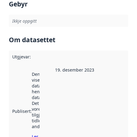
Gebyr
Ikkje oppgitt
Om datasettet
Utgjevar
:
19. desember 2023
Denne datoen
viser når
datasettet vart
henta inn av
data.norge.no.
Det kan ha
vore
Publisert
:
tilgjengeleg
tidlegare
andre stader.
Les meir om