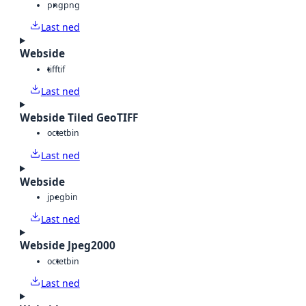
png
png
Last ned
Webside
tiff
tif
Last ned
Webside Tiled GeoTIFF
octet
bin
Last ned
Webside
jpeg
bin
Last ned
Webside Jpeg2000
octet
bin
Last ned