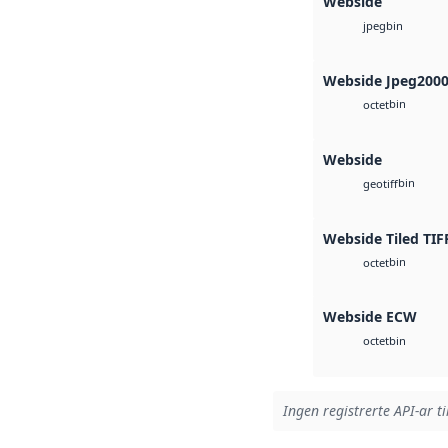
Webside
bin
jpeg
Webside Jpeg200
bin
octet
Webside
bin
geotiff
Webside Tiled TIF
bin
octet
Webside ECW
bin
octet
Ingen registrerte API-ar ti