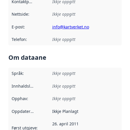
Kontaktpunkt
:
Ikkje oppgitt
Nettside
:
Ikkje oppgitt
E-post
:
info@kartverket.no
Telefon
:
Ikkje oppgitt
Om dataane
Språk
:
Ikkje oppgitt
Innhaldsleverandørar
Ikkje oppgitt
:
Opphav
:
Ikkje oppgitt
Oppdateringsfrekvens
Ikkje Planlagt
:
26. april 2011
Først utgjeve
:
Denne datoen seier når dataa i dette datasettet 