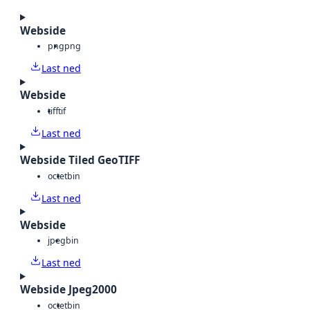
Webside
png
png
Last ned
Webside
tiff
tif
Last ned
Webside Tiled GeoTIFF
octet
bin
Last ned
Webside
jpeg
bin
Last ned
Webside Jpeg2000
octet
bin