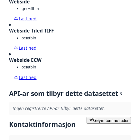
Webside
geotiff
bin
Last ned
Webside Tiled TIFF
octet
bin
Last ned
Webside ECW
octet
bin
Last ned
API-ar som tilbyr dette datasettet
0
Ingen registrerte API-ar tilbyr dette datasettet.
Gøym tomme rader
Kontaktinformasjon