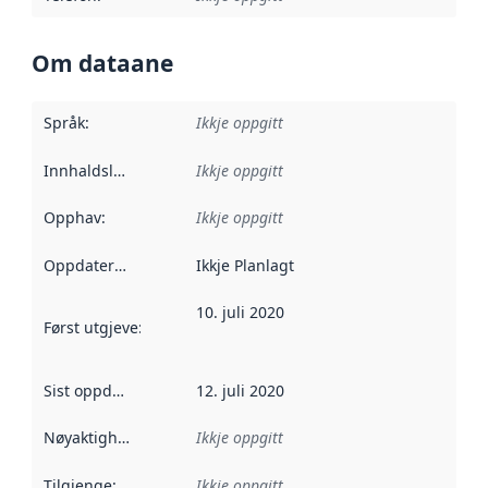
Om dataane
Språk
:
Ikkje oppgitt
Innhaldsleverandørar
Ikkje oppgitt
:
Opphav
:
Ikkje oppgitt
Oppdateringsfrekvens
Ikkje Planlagt
:
10. juli 2020
Først utgjeve
:
Denne datoen seier når dataa i dette datasettet 
Sist oppdatert
:
12. juli 2020
Nøyaktigheit
:
Ikkje oppgitt
Tilgjenge
:
Ikkje oppgitt