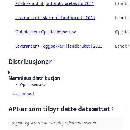
Pristilskudd til jordbruksforetak for 2021
Landbru
Leveranser til slakteri i landbruket i 2024
Landbru
Grillplasser i Gjesdal kommune
Gjesda
Leveranser til eggpakkeri i landbruket i 2023
Landbru
Distribusjonar
1
Namnlaus distribusjon
Open lisens
csv
Last ned
API-ar som tilbyr dette datasettet
0
Ingen registrerte API-ar tilbyr dette datasettet.