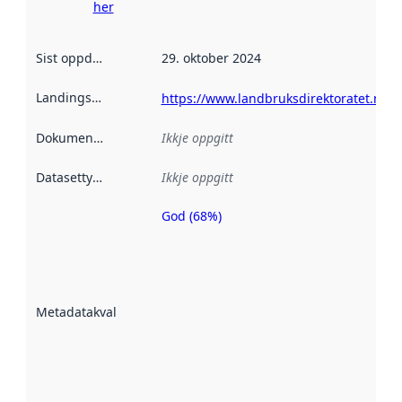
her
Sist oppdatert
:
29. oktober 2024
Landingsside
:
https://www.landbruksdirektoratet.no/n
Dokumentasjon
:
Ikkje oppgitt
Datasettype
:
Ikkje oppgitt
God (68%)
Metadatakvalitet
er ein indikator
på kor godt
datasettene er
beskrive ved
Metadatakvalitet
:
hjelp av
metadata.
Les meir om
metadatakvalitet
her