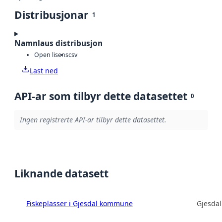
Distribusjonar
1
Namnlaus distribusjon
Open lisens
csv
Last ned
API-ar som tilbyr dette datasettet
0
Ingen registrerte API-ar tilbyr dette datasettet.
Liknande datasett
Fiskeplasser i Gjesdal kommune
Gjesda