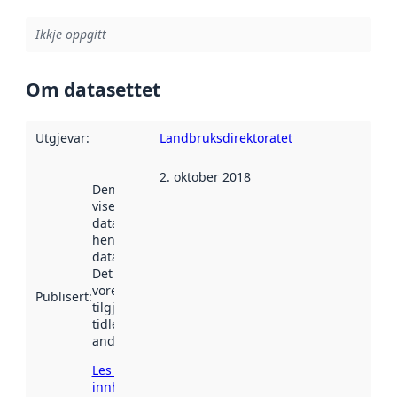
Ikkje oppgitt
Om datasettet
Utgjevar
:
Landbruksdirektoratet
2. oktober 2018
Denne datoen
viser når
datasettet vart
henta inn av
data.norge.no.
Det kan ha
vore
Publisert
:
tilgjengeleg
tidlegare
andre stader.
Les meir om
innhenting