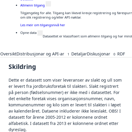
Allmenn tilgang
Tilgjengeleg for alle. Tilgang kan likevel krevje registrering og føresp
om slik registrering og/eller API-nøklar.
Les meir om tilgangsnivå her
Opne data
Datasettet er klassifisert som allmenn tilgang og har mins
Oversikt
Distribusjonar og API-ar
Detaljar
Diskusjonar
RDF
1
0
Skildring
Dette er datasett som viser leveranser av slakt og ull som
er levert fra jordbruksforetak til slakteri. Slakt registrert
på person (fødselsnummer) er ikke med i datasettet. For
det enkelte foretak vises organisasjonsnummer, navn,
kommunenummer og kilo som er levert til slakteri i løpet
av kalenderåret. Dataene inkluderer ikke leieslakt. OBS! I
datasett for årene 2005-2012 er kolonnene ordnet
alfabetisk. I datasett fra 2013 er kolonnene ordnet etter
dyreslag.