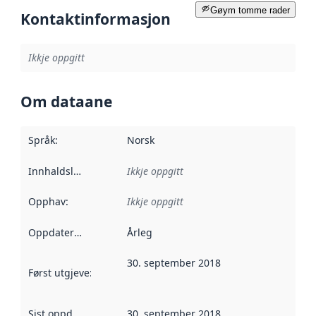
Gøym tomme rader
Kontaktinformasjon
Ikkje oppgitt
Om dataane
Språk
:
Norsk
Innhaldsleverandørar
Ikkje oppgitt
:
Opphav
:
Ikkje oppgitt
Oppdateringsfrekvens
Årleg
:
30. september 2018
Først utgjeve
:
Denne datoen seier når dataa i dette datasettet 
Sist oppdatert
:
30. september 2018