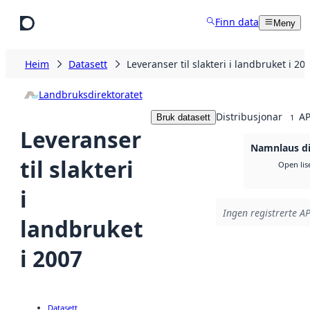
Hopp til hovudinnhald
Finn data
Meny
Heim
Datasett
Leveranser til slakteri i landbruket i 20
Landbruksdirektoratet
Distribusjonar
AP
Bruk datasett
1
Leveranser
Namnlaus di
til slakteri
Open lis
i
Ingen registrerte AP
landbruket
i 2007
Datasett