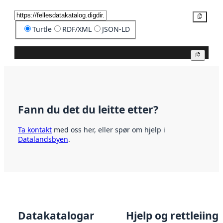
Kopier
Turtle
RDF/XML
JSON-LD
Kopier
Fann du det du leitte etter?
Ta kontakt
med oss her, eller spør om hjelp i
Datalandsbyen
.
Datakatalogar
Hjelp og rettleiing