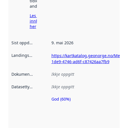
tidlegare
andre stader.
Les meir om
innhenting
her
Sist oppdatert
:
9. mai 2026
Landingsside
:
https://kartkatalog.geonorge.no/Metad
1de9-4746-ad6f-c87426aa7fb9
Dokumentasjon
:
Ikkje oppgitt
Datasettype
:
Ikkje oppgitt
God (60%)
Metadatakvalitet
er ein indikator
på kor godt
datasettene er
beskrive ved