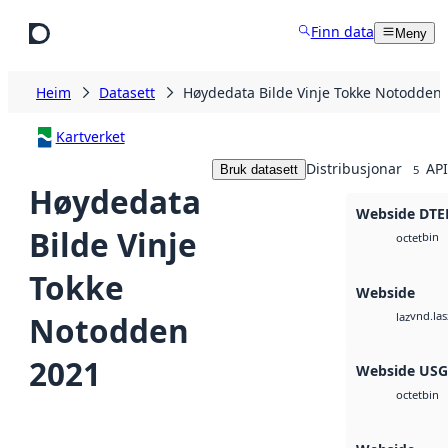
Hopp til hovudinnhald
Finn data
Meny
Heim
Datasett
Høydedata Bilde Vinje Tokke Notodden
Kartverket
Distribusjonar
API
Bruk datasett
5
Høydedata
Webside DTE
Bilde Vinje
bin
octet
Tokke
Webside
vnd.las
Notodden
laz
2021
Webside US
bin
octet