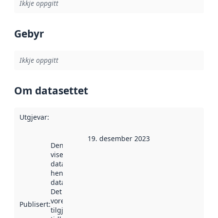
Ikkje oppgitt
Gebyr
Ikkje oppgitt
Om datasettet
Utgjevar
:
19. desember 2023
Denne datoen
viser når
datasettet vart
henta inn av
data.norge.no.
Det kan ha
vore
Publisert
:
tilgjengeleg