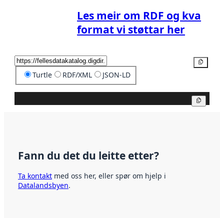
Les meir om RDF og kva
format vi støttar her
Kopier
Turtle
RDF/XML
JSON-LD
Kopier
Fann du det du leitte etter?
Ta kontakt
med oss her, eller spør om hjelp i
Datalandsbyen
.