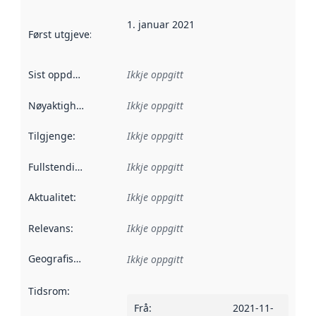
1. januar 2021
Først utgjeve
:
Denne datoen seier når dataa i dette datasettet 
Sist oppdatert
:
Ikkje oppgitt
Nøyaktigheit
:
Ikkje oppgitt
Tilgjenge
:
Ikkje oppgitt
Fullstendigheit
:
Ikkje oppgitt
Aktualitet
:
Ikkje oppgitt
Relevans
:
Ikkje oppgitt
Geografisk område
:
Ikkje oppgitt
Tidsrom
:
Frå
:
2021-11-