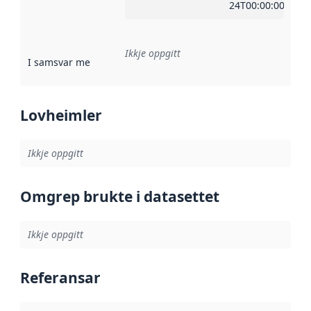
24T00:00:00Z
Ikkje oppgitt
I samsvar med
:
Referanse til ei implementeringsregel eller an
Lovheimler
Ikkje oppgitt
Omgrep brukte i datasettet
Ikkje oppgitt
Referansar