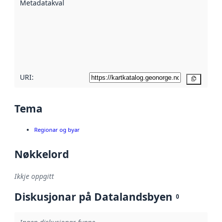
Metadatakvalitet
:
hjelp av
metadata.
Les meir om
metadatakvalitet
her
URI:
Kopier
Tema
Regionar og byar
Nøkkelord
Ikkje oppgitt
Diskusjonar på Datalandsbyen
0