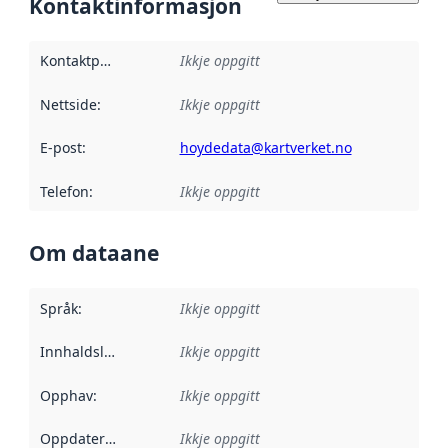
Kontaktinformasjon
Kontaktpunkt
:
Ikkje oppgitt
Nettside
:
Ikkje oppgitt
E-post
:
hoydedata@kartverket.no
Telefon
:
Ikkje oppgitt
Om dataane
Språk
:
Ikkje oppgitt
Innhaldsleverandørar
Ikkje oppgitt
:
Opphav
:
Ikkje oppgitt
Oppdateringsfrekvens
Ikkje oppgitt
: