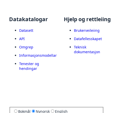
Datakatalogar
Hjelp og rettleiing
Datasett
Brukerveileiing
API
Datafellesskapet
Omgrep
Teknisk
dokumentasjon
Informasjonsmodellar
Tenester og
hendingar
Bokmål
Nynorsk
English