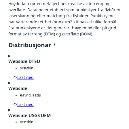
Høydedata gir en detaljert beskrivelse av terreng og
overflate. Dataene er etablert som punktskyer fra flybåren
laserskanning eller matching fra flybilder. Punktskyene
har varierende tetthet (punkt/m2 ) tilpasset ulike formål.
Fra punktskyene er det generert høydemodeller på grid-
format av terreng (DTM) og overflate (DOM).
Distribusjonar
5
Webside DTED
octet
bin
Last ned
Webside
laz
vnd.laszip
Last ned
Webside USGS DEM
octet
bin