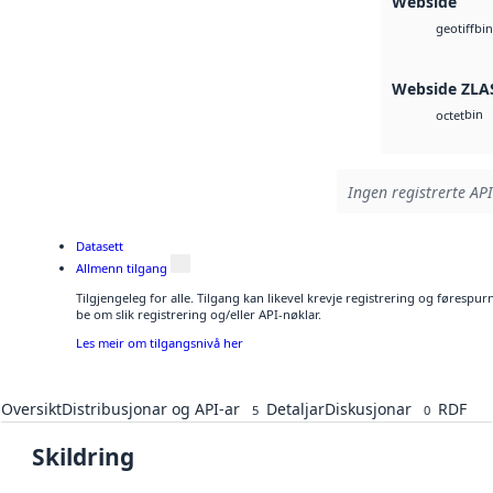
Webside
bin
geotiff
Webside ZLA
bin
octet
Ingen registrerte API
Datasett
Allmenn tilgang
Tilgjengeleg for alle. Tilgang kan likevel krevje registrering og førespu
be om slik registrering og/eller API-nøklar.
Les meir om tilgangsnivå her
Oversikt
Distribusjonar og API-ar
Detaljar
Diskusjonar
RDF
5
0
Skildring