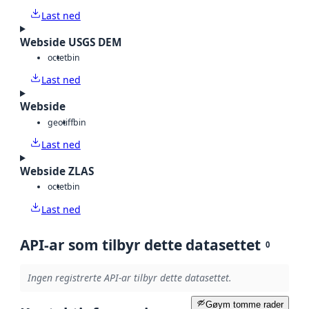
Last ned
Webside USGS DEM
octet
bin
Last ned
Webside
geotiff
bin
Last ned
Webside ZLAS
octet
bin
Last ned
API-ar som tilbyr dette datasettet
0
Ingen registrerte API-ar tilbyr dette datasettet.
Gøym tomme rader