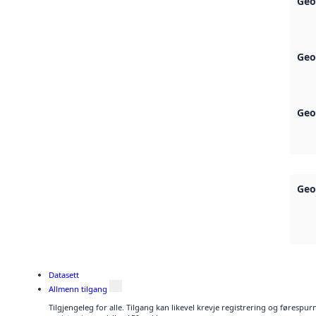
Geo
Geo
Geo
Geo
Datasett
Allmenn tilgang
Tilgjengeleg for alle. Tilgang kan likevel krevje registrering og førespu