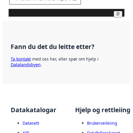
Kopier
Fann du det du leitte etter?
Ta kontakt
med oss her, eller spør om hjelp i
Datalandsbyen
.
Datakatalogar
Hjelp og rettleiing
Datasett
Brukerveileiing
API
Datafellesskapet