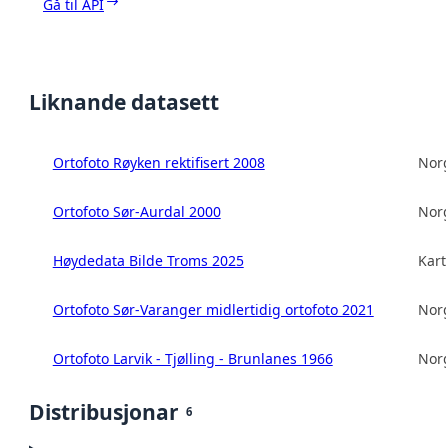
Gå til API
Liknande datasett
Ortofoto Røyken rektifisert 2008
Norg
Ortofoto Sør-Aurdal 2000
Norg
Høydedata Bilde Troms 2025
Kart
Ortofoto Sør-Varanger midlertidig ortofoto 2021
Norg
Ortofoto Larvik - Tjølling - Brunlanes 1966
Norg
Distribusjonar
6