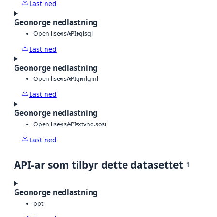
Last ned
Geonorge nedlastning
Open lisens
API
sql
sql
Last ned
Geonorge nedlastning
Open lisens
API
gml
gml
Last ned
Geonorge nedlastning
Open lisens
API
txt
vnd.sosi
Last ned
API-ar som tilbyr dette datasettet
1
Geonorge nedlastning
ppt