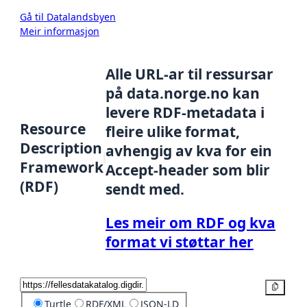
Gå til Datalandsbyen
Meir informasjon
Alle URL-ar til ressursar
på data.norge.no kan
levere RDF-metadata i
Resource
fleire ulike format,
Description
avhengig av kva for ein
Framework
Accept-header som blir
(RDF)
sendt med.
Les meir om RDF og kva
format vi støttar her
Kopier
Turtle
RDF/XML
JSON-LD