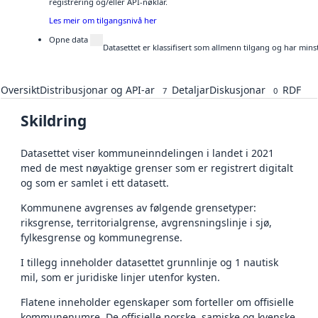
registrering og/eller API-nøklar.
Les meir om tilgangsnivå her
Opne data
Datasettet er klassifisert som allmenn tilgang og har mins
Oversikt
Distribusjonar og API-ar
Detaljar
Diskusjonar
RDF
7
0
Skildring
Datasettet viser kommuneinndelingen i landet i 2021
med de mest nøyaktige grenser som er registrert digitalt
og som er samlet i ett datasett.
Kommunene avgrenses av følgende grensetyper:
riksgrense, territorialgrense, avgrensningslinje i sjø,
fylkesgrense og kommunegrense.
I tillegg inneholder datasettet grunnlinje og 1 nautisk
mil, som er juridiske linjer utenfor kysten.
Flatene inneholder egenskaper som forteller om offisielle
kommunenumre. De offisielle norske, samiske og kvenske