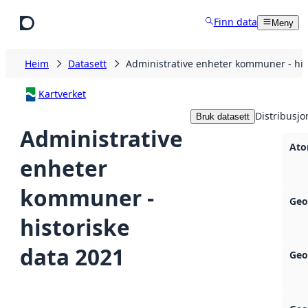
Hopp til hovudinnhald
Finn data
Meny
Heim
Datasett
Administrative enheter kommuner - his
Kartverket
Distribusjo
Bruk datasett
Administrative
Ato
enheter
kommuner -
Geo
historiske
data 2021
Geo