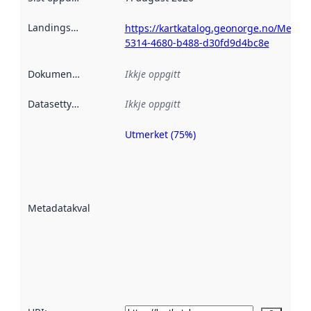
Landingsside
:
https://kartkatalog.geonorge.no/Metad
5314-4680-b488-d30fd9d4bc8e
Dokumentasjon
:
Ikkje oppgitt
Datasettype
:
Ikkje oppgitt
Utmerket (75%)
Metadatakvalitet
er ein indikator
på kor godt
datasettene er
beskrive ved
Metadatakvalitet
:
hjelp av
metadata.
Les meir om
metadatakvalitet
her