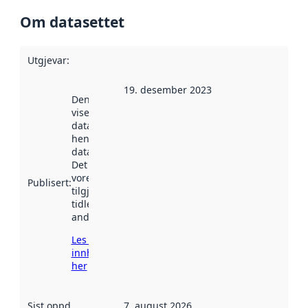
Om datasettet
Utgjevar
:
19. desember 2023
Denne datoen
viser når
datasettet vart
henta inn av
data.norge.no.
Det kan ha
vore
Publisert
:
tilgjengeleg
tidlegare
andre stader.
Les meir om
innhenting
her
Sist oppdatert
:
7. august 2026