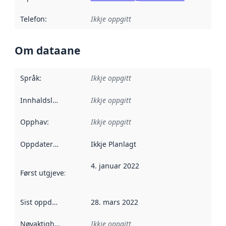
Telefon
:
Ikkje oppgitt
Om dataane
Språk
:
Ikkje oppgitt
Innhaldsleverandørar
Ikkje oppgitt
:
Opphav
:
Ikkje oppgitt
Oppdateringsfrekvens
Ikkje Planlagt
:
4. januar 2022
Først utgjeve
:
Denne datoen seier når dataa i dette datasettet 
Sist oppdatert
:
28. mars 2022
Nøyaktigheit
:
Ikkje oppgitt