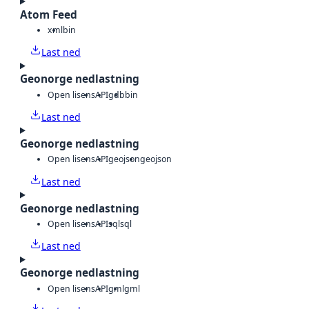
Atom Feed
xml
bin
Last ned
Geonorge nedlastning
Open lisens
API
gdb
bin
Last ned
Geonorge nedlastning
Open lisens
API
geojson
geojson
Last ned
Geonorge nedlastning
Open lisens
API
sql
sql
Last ned
Geonorge nedlastning
Open lisens
API
gml
gml