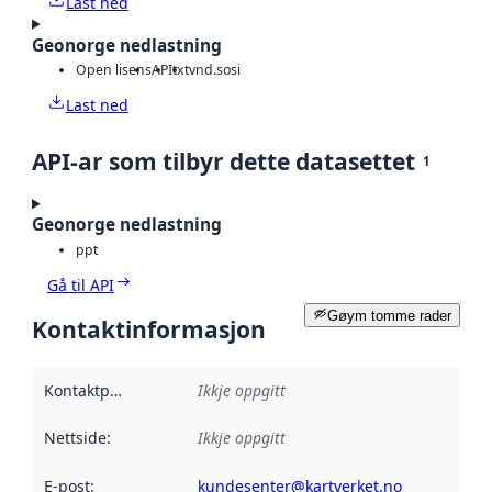
Last ned
Geonorge nedlastning
Open lisens
API
txt
vnd.sosi
Last ned
API-ar som tilbyr dette datasettet
1
Geonorge nedlastning
ppt
Gå til API
Gøym tomme rader
Kontaktinformasjon
Kontaktpunkt
:
Ikkje oppgitt
Nettside
:
Ikkje oppgitt
E-post
:
kundesenter@kartverket.no