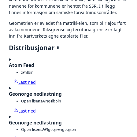
navnene for kommunene er hentet fra SSR. I tillegg
finnes informasjon om samiske forvaltningsområder.
Geometrien er avledet fra matrikkelen, som blir ajourført
av kommunene. Riksgrense og territorialgrense er lagt
inn fra Kartverkets egne etablerte filer.
Distribusjonar
6
Atom Feed
xml
bin
Last ned
Geonorge nedlastning
Open lisens
API
gdb
bin
Last ned
Geonorge nedlastning
Open lisens
API
geojson
geojson