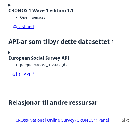
CRONOS-1 Wave 1 edition 1.1
Open lisens
csv
Last ned
API-ar som tilbyr dette datasettet
1
European Social Survey API
parquet
csv
spss_sav
stata_dta
Gå til API
Relasjonar til andre ressursar
CROss-National Online Survey (CRONOS1) Panel
Sikt