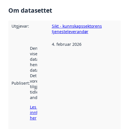
Om datasettet
Utgjevar
:
Sikt - kunnskapssektorens
tjenesteleverandør
4. februar 2026
Denne datoen
viser når
datasettet vart
henta inn av
data.norge.no.
Det kan ha
vore
Publisert
:
tilgjengeleg
tidlegare
andre stader.
Les meir om
innhenting
her