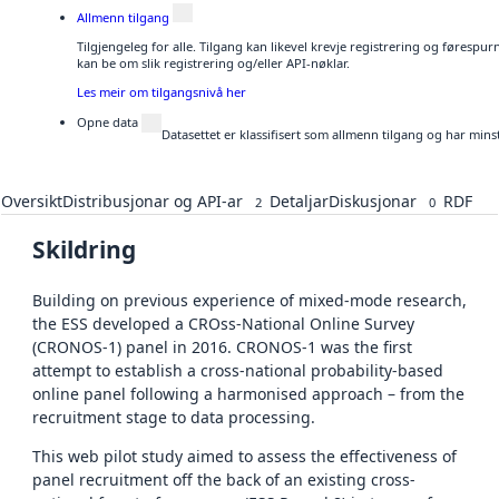
Allmenn tilgang
Tilgjengeleg for alle. Tilgang kan likevel krevje registrering og førespu
kan be om slik registrering og/eller API-nøklar.
Les meir om tilgangsnivå her
Opne data
Datasettet er klassifisert som allmenn tilgang og har mins
Oversikt
Distribusjonar og API-ar
Detaljar
Diskusjonar
RDF
2
0
Skildring
Building on previous experience of mixed-mode research,
the ESS developed a CROss-National Online Survey
(CRONOS-1) panel in 2016. CRONOS-1 was the first
attempt to establish a cross-national probability-based
online panel following a harmonised approach – from the
recruitment stage to data processing.
This web pilot study aimed to assess the effectiveness of
panel recruitment off the back of an existing cross-