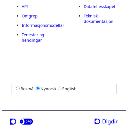
API
Datafellesskapet
Omgrep
Teknisk
dokumentasjon
Informasjonsmodellar
Tenester og
hendingar
Bokmål
Nynorsk
English
ei teneste frå