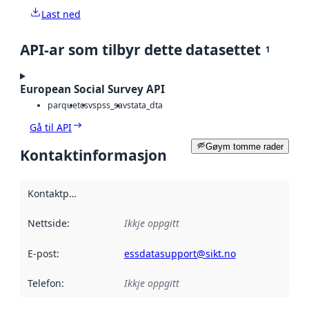
Last ned
API-ar som tilbyr dette datasettet
1
European Social Survey API
parquet
csv
spss_sav
stata_dta
Gå til API
Gøym tomme rader
Kontaktinformasjon
Kontaktpunkt
:
Nettside
:
Ikkje oppgitt
E-post
:
essdatasupport@sikt.no
Telefon
:
Ikkje oppgitt