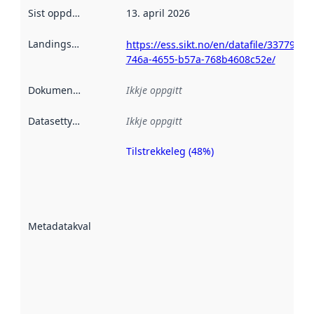
Sist oppdatert
:
13. april 2026
Landingsside
:
https://ess.sikt.no/en/datafile/33779064
746a-4655-b57a-768b4608c52e/
Dokumentasjon
:
Ikkje oppgitt
Datasettype
:
Ikkje oppgitt
Tilstrekkeleg (48%)
Metadatakvalitet
er ein indikator
på kor godt
datasettene er
beskrive ved
Metadatakvalitet
:
hjelp av
metadata.
Les meir om
metadatakvalitet
her