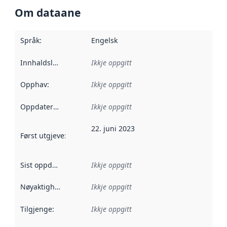
Om dataane
Språk
:
Engelsk
Innhaldsleverandørar
Ikkje oppgitt
:
Opphav
:
Ikkje oppgitt
Oppdateringsfrekvens
Ikkje oppgitt
:
22. juni 2023
Først utgjeve
:
Denne datoen seier når dataa i dette datasettet 
Sist oppdatert
:
Ikkje oppgitt
Nøyaktigheit
:
Ikkje oppgitt
Tilgjenge
:
Ikkje oppgitt