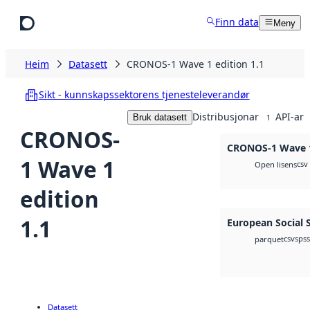
Hopp til hovudinnhald
Finn data
Meny
Heim
Datasett
CRONOS-1 Wave 1 edition 1.1
Sikt - kunnskapssektorens tjenesteleverandør
Distribusjonar
API-ar
Bruk datasett
1
CRONOS-
CRONOS-1 Wave 1
1 Wave 1
csv
Open lisens
edition
1.1
European Social 
csv
spss
parquet
Datasett